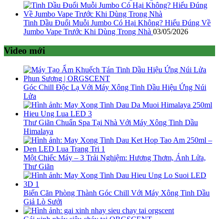
Tinh Dầu Đuổi Muỗi Jumbo Có Hại Không? Hiểu Đúng Về
Jumbo Vape Trước Khi Dùng Trong Nhà
03/05/2026
Video mới
Góc Chill Độc Lạ Với Máy Xông Tinh Dầu Hiệu Ứng Núi
Lửa
Thư Giãn Chuẩn Spa Tại Nhà Với Máy Xông Tinh Dầu
Himalaya
Một Chiếc Máy – 3 Trải Nghiệm: Hương Thơm, Ánh Lửa,
Thư Giãn
Biến Căn Phòng Thành Góc Chill Với Máy Xông Tinh Dầu
Giả Lò Sưởi