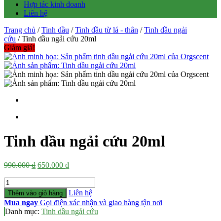
Hợp tác kinh doanh
Liên hệ
Trang chủ
/
Tinh dầu
/
Tinh dầu từ lá - thân
/
Tinh dầu ngải
cứu
/ Tinh dầu ngải cứu 20ml
Giảm giá!
Tinh dầu ngải cứu 20ml
Giá
Giá
990.000
₫
650.000
₫
gốc
hiện
Số
là:
tại
lượng
990.000 ₫.
là:
Liên hệ
Thêm vào giỏ hàng
650.000 ₫.
Mua ngay
Gọi điện xác nhận và giao hàng tận nơi
Danh mục:
Tinh dầu ngải cứu