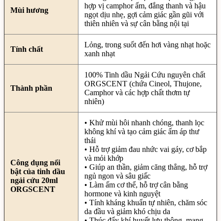
hợp vị camphor ấm, đắng thanh và hậu
Mùi hương
ngọt dịu nhẹ, gợi cảm giác gần gũi với
thiên nhiên và sự cân bằng nội tại
Lỏng, trong suốt đến hơi vàng nhạt hoặc
Tính chất
xanh nhạt
100% Tinh dầu Ngải Cứu nguyên chất
ORGSCENT (chứa Cineol, Thujone,
Thành phần
Camphor và các hợp chất thơm tự
nhiên)
• Khử mùi hôi nhanh chóng, thanh lọc
không khí và tạo cảm giác ấm áp thư
thái
• Hỗ trợ giảm đau nhức vai gáy, cơ bắp
và mỏi khớp
Công dụng nổi
• Giúp an thần, giảm căng thẳng, hỗ trợ
bật của tinh dầu
ngủ ngon và sâu giấc
ngải cứu 20ml
• Làm ấm cơ thể, hỗ trợ cân bằng
ORGSCENT
hormone và kinh nguyệt
• Tính kháng khuẩn tự nhiên, chăm sóc
da đầu và giảm khó chịu da
• Thúc đẩy khí huyết lưu thông, mang