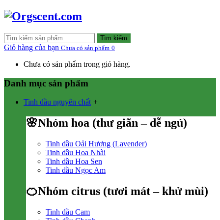
Tìm kiếm
Giỏ hàng của bạn
Chưa có sản phẩm
0
Chưa có sản phẩm trong giỏ hàng.
Danh mục sản phẩm
Tinh dầu nguyên chất
+
🌸Nhóm hoa (thư giãn – dễ ngủ)
Tinh dầu Oải Hương (Lavender)
Tinh dầu Hoa Nhài
Tinh dầu Hoa Sen
Tinh dầu Ngọc Am
🍊Nhóm citrus (tươi mát – khử mùi)
Tinh dầu Cam