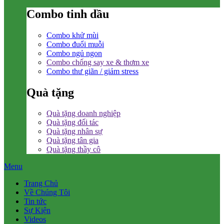
Combo tinh dầu
Combo khử mùi
Combo đuổi muỗi
Combo ngủ ngon
Combo chống say xe & thơm xe
Combo thư giãn / giảm stress
Quà tặng
Quà tặng doanh nghiệp
Quà tặng đối tác
Quà tặng nhân sự
Quà tặng tân gia
Quà tặng thầy cô
Menu
Trang Chủ
Về Chúng Tôi
Tin tức
Sự Kiện
Videos