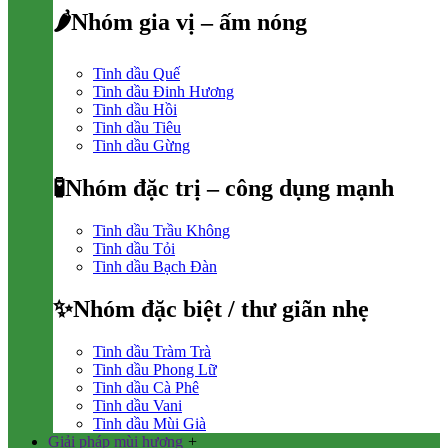
🌶Nhóm gia vị – ấm nóng
Tinh dầu Quế
Tinh dầu Đinh Hương
Tinh dầu Hồi
Tinh dầu Tiêu
Tinh dầu Gừng
🧪Nhóm đặc trị – công dụng mạnh
Tinh dầu Trầu Không
Tinh dầu Tỏi
Tinh dầu Bạch Đàn
✨Nhóm đặc biệt / thư giãn nhẹ
Tinh dầu Tràm Trà
Tinh dầu Phong Lữ
Tinh dầu Cà Phê
Tinh dầu Vani
Tinh dầu Mùi Già
Giải pháp mùi hương
+