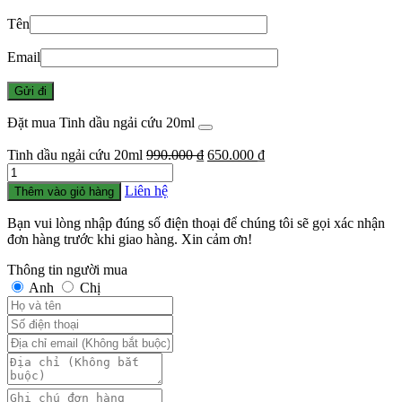
Tên
Email
Đặt mua Tinh dầu ngải cứu 20ml
Giá
Giá
Tinh dầu ngải cứu 20ml
990.000
₫
650.000
₫
Số
gốc
hiện
lượng
là:
tại
Liên hệ
Thêm vào giỏ hàng
990.000 ₫.
là:
650.000 ₫.
Bạn vui lòng nhập đúng số điện thoại để chúng tôi sẽ gọi xác nhận
đơn hàng trước khi giao hàng. Xin cảm ơn!
Thông tin người mua
Anh
Chị