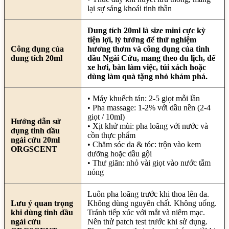
lại sự sảng khoái tinh thần
Dung tích 20ml là size mini cực kỳ
tiện lợi, lý tưởng để thử nghiệm
Công dụng của
hương thơm và công dụng của tinh
dung tích 20ml
dầu Ngải Cứu, mang theo du lịch, để
xe hơi, bàn làm việc, túi xách hoặc
dùng làm quà tặng nhỏ khám phá.
• Máy khuếch tán: 2-5 giọt mỗi lần
• Pha massage: 1-2% với dầu nền (2-4
giọt / 10ml)
Hướng dẫn sử
• Xịt khử mùi: pha loãng với nước và
dụng tinh dầu
cồn thực phẩm
ngải cứu 20ml
• Chăm sóc da & tóc: trộn vào kem
ORGSCENT
dưỡng hoặc dầu gội
• Thư giãn: nhỏ vài giọt vào nước tắm
nóng
Luôn pha loãng trước khi thoa lên da.
Lưu ý quan trọng
Không dùng nguyên chất. Không uống.
khi dùng tinh dầu
Tránh tiếp xúc với mắt và niêm mạc.
ngải cứu
Nên thử patch test trước khi sử dụng.