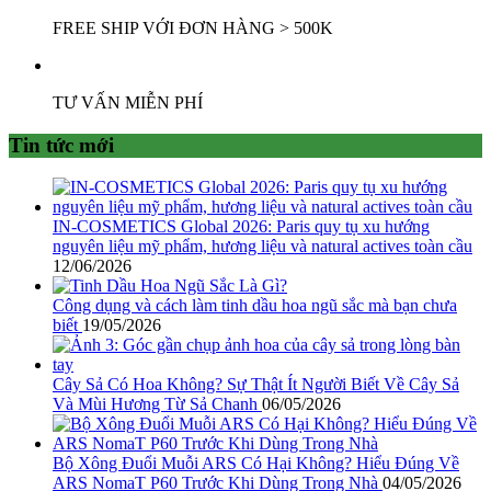
FREE SHIP VỚI ĐƠN HÀNG > 500K
TƯ VẤN MIỄN PHÍ
Tin tức mới
IN-COSMETICS Global 2026: Paris quy tụ xu hướng
nguyên liệu mỹ phẩm, hương liệu và natural actives toàn cầu
12/06/2026
Công dụng và cách làm tinh dầu hoa ngũ sắc mà bạn chưa
biết
19/05/2026
Cây Sả Có Hoa Không? Sự Thật Ít Người Biết Về Cây Sả
Và Mùi Hương Từ Sả Chanh
06/05/2026
Bộ Xông Đuổi Muỗi ARS Có Hại Không? Hiểu Đúng Về
ARS NomaT P60 Trước Khi Dùng Trong Nhà
04/05/2026