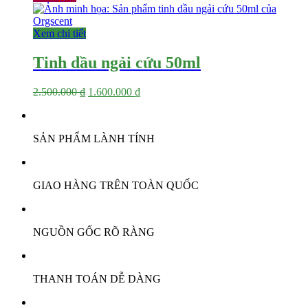
là:
tại
4.900.000 ₫.
là:
3.000.000 ₫.
Xem chi tiết
Tinh dầu ngải cứu 50ml
Giá
Giá
2.500.000
₫
1.600.000
₫
gốc
hiện
là:
tại
2.500.000 ₫.
là:
SẢN PHẨM LÀNH TÍNH
1.600.000 ₫.
GIAO HÀNG TRÊN TOÀN QUỐC
NGUỒN GỐC RÕ RÀNG
THANH TOÁN DỄ DÀNG