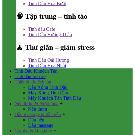
Tinh Dầu Hoa Bưởi
🧠 Tập trung – tỉnh táo
Tinh dầu Cafe
Tinh Dầu Hương Thảo
🧘 Thư giãn – giảm stress
Tinh Dầu Oải Hương
Tinh Dầu Hoa Nhài
Tinh Dầu Khuếch Tán
Tinh dầu treo xe
Thiết bị khuếch tán
+
Đèn Xông Tinh Dầu
Máy Xông Tinh Dầu
Máy Khuếch Tán Tinh Dầu
Nến thơm & Nước hoa
+
Nến thơm
Dầu massage & dầu nền
+
Dầu nền
Dầu massage
Combo & Quà tặng
+