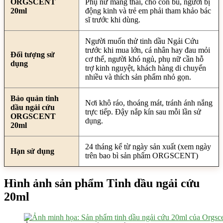
ORGSCENT
Phụ nữ mang thai, cho con bú, người bị
20ml
động kinh và trẻ em phải tham khảo bác
sĩ trước khi dùng.
Người muốn thử tinh dầu Ngải Cứu
trước khi mua lớn, cá nhân hay đau mỏi
Đối tượng sử
cơ thể, người khó ngủ, phụ nữ cần hỗ
dụng
trợ kinh nguyệt, khách hàng di chuyển
nhiều và thích sản phẩm nhỏ gọn.
Bảo quản tinh
Nơi khô ráo, thoáng mát, tránh ánh nắng
dầu ngải cứu
trực tiếp. Đậy nắp kín sau mỗi lần sử
ORGSCENT
dụng.
20ml
24 tháng kể từ ngày sản xuất (xem ngày
Hạn sử dụng
trên bao bì sản phẩm ORGSCENT)
Hình ảnh sản phẩm Tinh dầu ngải cứu
20ml