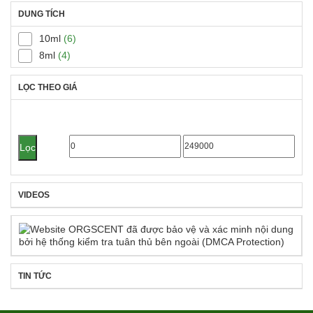
DUNG TÍCH
10ml
(6)
8ml
(4)
LỌC THEO GIÁ
Giá
Giá
Lọc
tối
tối
thiểu
đa
VIDEOS
TIN TỨC