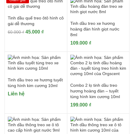
99.000 ₫.
là:
45.000 ₫.
75.000 ₫.
Tinh dầu quế treo ôtô hình cô
Tinh dầu treo xe hương
gái dễ thương
hoàng đàn hình giọt nước
Giá
Giá
45.000
₫
60.000
₫
8ml
gốc
hiện
109.000
₫
là:
tại
60.000 ₫.
là:
45.000 ₫.
Tinh dầu treo xe hương tuyết
Combo 2 lọ tinh dầu treo
tùng hình kim cương 10ml
hương hoàng đàn – tuyết
Liên hệ
tùng hình kim cương 10ml
199.000
₫