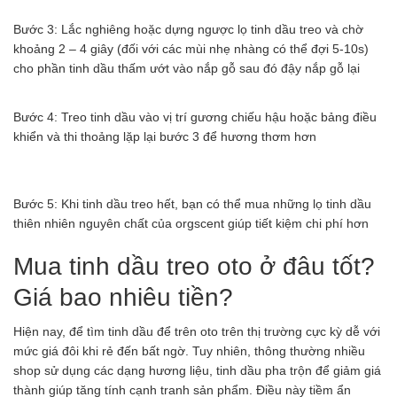
Bước 3: Lắc nghiêng hoặc dựng ngược lọ tinh dầu treo và chờ
khoảng 2 – 4 giây (đối với các mùi nhẹ nhàng có thể đợi 5-10s)
cho phần tinh dầu thấm ướt vào nắp gỗ sau đó đậy nắp gỗ lại
Bước 4: Treo tinh dầu vào vị trí gương chiếu hậu hoặc bảng điều
khiển và thi thoảng lặp lại bước 3 để hương thơm hơn
Bước 5: Khi tinh dầu treo hết, bạn có thể mua những lọ tinh dầu
thiên nhiên nguyên chất của orgscent giúp tiết kiệm chi phí hơn
Mua tinh dầu treo oto ở đâu tốt?
Giá bao nhiêu tiền?
Hiện nay, để tìm tinh dầu để trên oto trên thị trường cực kỳ dễ với
mức giá đôi khi rẻ đến bất ngờ. Tuy nhiên, thông thường nhiều
shop sử dụng các dạng hương liệu, tinh dầu pha trộn để giảm giá
thành giúp tăng tính cạnh tranh sản phẩm. Điều này tiềm ẩn