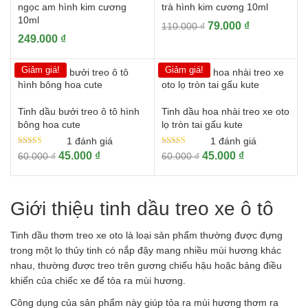
ngọc am hình kim cương
trà hình kim cương 10ml
10ml
Giá
Giá
79.000
₫
110.000
₫
249.000
₫
gốc
hiện
là:
tại
110.000 ₫.
là:
Giảm giá!
Giảm giá!
79.000 ₫.
Tinh dầu bưởi treo ô tô hình
Tinh dầu hoa nhài treo xe oto
bông hoa cute
lọ tròn tai gấu kute
1
đánh giá
1
đánh giá
Được xếp
Được xếp
Giá
Giá
Giá
Giá
45.000
₫
45.000
₫
60.000
₫
60.000
₫
hạng
hạng
gốc
hiện
gốc
hiện
5.00
5.00
5 sao
5 sao
là:
tại
là:
tại
60.000 ₫.
là:
60.000 ₫.
là:
Giới thiệu tinh dầu treo xe ô tô
45.000 ₫.
45.000 ₫.
Tinh dầu thơm treo xe oto là loại sản phẩm thường được đựng
trong một lọ thủy tinh có nắp đậy mang nhiều mùi hương khác
nhau, thường được treo trên gương chiếu hậu hoặc bảng điều
khiển của chiếc xe để tỏa ra mùi hương.
Công dụng của sản phẩm này giúp tỏa ra mùi hương thơm ra