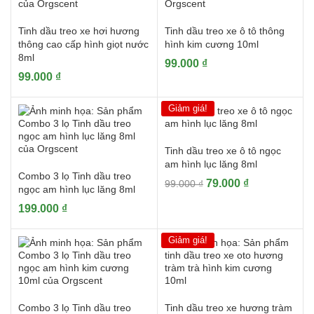
Tinh dầu treo xe hơi hương
Tinh dầu treo xe ô tô thông
thông cao cấp hình giọt nước
hình kim cương 10ml
8ml
99.000
₫
99.000
₫
Giảm giá!
Tinh dầu treo xe ô tô ngọc
am hình lục lăng 8ml
Combo 3 lọ Tinh dầu treo
Giá
Giá
79.000
₫
99.000
₫
ngọc am hình lục lăng 8ml
gốc
hiện
199.000
₫
là:
tại
99.000 ₫.
là:
Giảm giá!
79.000 ₫.
Combo 3 lọ Tinh dầu treo
Tinh dầu treo xe hương tràm