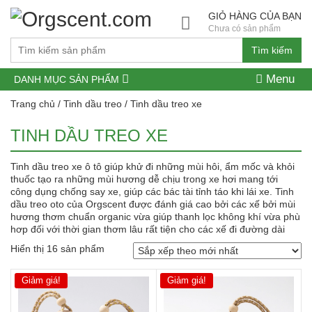
GIỎ HÀNG CỦA BẠN
Chưa có sản phẩm
Tìm kiếm
Menu
DANH MỤC SẢN PHẨM
Trang chủ
/
Tinh dầu treo
/ Tinh dầu treo xe
TINH DẦU TREO XE
Tinh dầu treo xe ô tô giúp khử đi những mùi hôi, ẩm mốc và khỏi
thuốc tạo ra những mùi hương dễ chịu trong xe hơi mang tới
công dụng chống say xe, giúp các bác tài tỉnh táo khi lái xe. Tinh
dầu treo oto của Orgscent được đánh giá cao bởi các xế bởi mùi
hương thơm chuẩn organic vừa giúp thanh lọc không khí vừa phù
hơp đối với thời gian thơm lâu rất tiện cho các xế đi đường dài
Hiển thị 16 sản phẩm
Giảm giá!
Giảm giá!