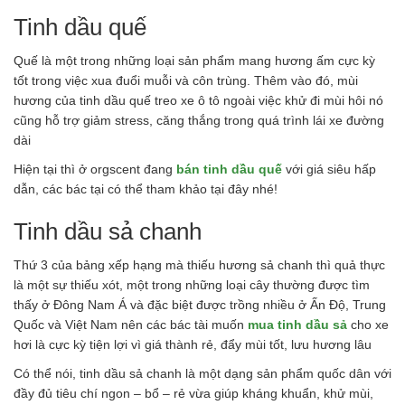
Tinh dầu quế
Quế là một trong những loại sản phẩm mang hương ấm cực kỳ
tốt trong việc xua đuổi muỗi và côn trùng. Thêm vào đó, mùi
hương của tinh dầu quế treo xe ô tô ngoài việc khử đi mùi hôi nó
cũng hỗ trợ giảm stress, căng thắng trong quá trình lái xe đường
dài
Hiện tại thì ở orgscent đang
bán tinh dầu quế
với giá siêu hấp
dẫn, các bác tại có thể tham khảo tại đây nhé!
Tinh dầu sả chanh
Thứ 3 của bảng xếp hạng mà thiếu hương sả chanh thì quả thực
là một sự thiếu xót, một trong những loại cây thường được tìm
thấy ở Đông Nam Á và đặc biệt được trồng nhiều ở Ấn Độ, Trung
Quốc và Việt Nam nên các bác tài muốn
mua tinh dầu sả
cho xe
hơi là cực kỳ tiện lợi vì giá thành rẻ, đẩy mùi tốt, lưu hương lâu
Có thể nói, tinh dầu sả chanh là một dạng sản phẩm quốc dân với
đầy đủ tiêu chí ngon – bổ – rẻ vừa giúp kháng khuẩn, khử mùi,