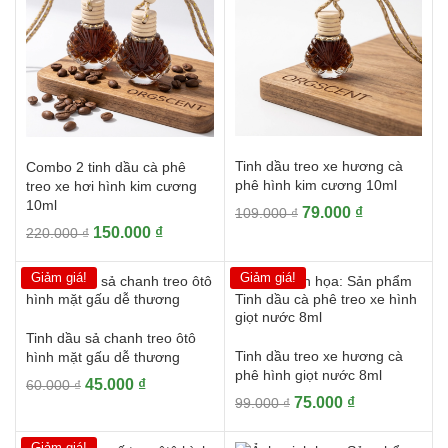
Tinh dầu treo xe hương cà
Combo 2 tinh dầu cà phê
phê hình kim cương 10ml
treo xe hơi hình kim cương
10ml
Giá
Giá
79.000
₫
109.000
₫
Giá
Giá
150.000
₫
gốc
hiện
220.000
₫
gốc
hiện
là:
tại
là:
tại
109.000 ₫.
là:
Giảm giá!
Giảm giá!
220.000 ₫.
là:
79.000 ₫.
150.000 ₫.
Tinh dầu sả chanh treo ôtô
Tinh dầu treo xe hương cà
hình mặt gấu dễ thương
phê hình giọt nước 8ml
Giá
Giá
45.000
₫
60.000
₫
Giá
Giá
75.000
₫
99.000
₫
gốc
hiện
gốc
hiện
là:
tại
là:
tại
60.000 ₫.
là:
Giảm giá!