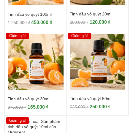
Tinh dầu vỏ quýt 20ml
Tinh dầu vỏ quýt 100ml
Giá
Giá
Giá
Giá
120.000
₫
450.000
₫
250.000
₫
1.250.000
₫
gốc
hiện
gốc
hiện
là:
tại
là:
tại
Giảm giá!
Giảm giá!
250.000 ₫.
là:
1.250.000 ₫.
là:
120.000 ₫.
450.000 ₫.
Tinh dầu vỏ quýt 50ml
Tinh dầu vỏ quýt 30ml
Giá
Giá
Giá
Giá
250.000
₫
165.000
₫
625.000
₫
375.000
₫
gốc
hiện
gốc
hiện
là:
tại
là:
tại
Giảm giá!
625.000 ₫.
là:
375.000 ₫.
là:
250.000 ₫.
165.000 ₫.