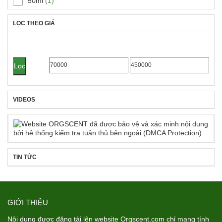
50ml
(1)
LỌC THEO GIÁ
Giá
Giá
Lọc
tối
tối
thiểu
đa
VIDEOS
TIN TỨC
GIỚI THIỆU
Nội dung được đăng tải lên website Orgscent.com chỉ mang tính