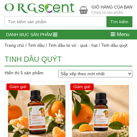
GIỎ HÀNG CỦA BẠN
Chưa có sản phẩm
Tìm kiếm
Menu
DANH MỤC SẢN PHẨM
Trang chủ
/
Tinh dầu
/
Tinh dầu từ vỏ - quả - hạt
/ Tinh dầu quýt
TINH DẦU QUÝT
Hiển thị 5 sản phẩm
Giảm giá!
Giảm giá!