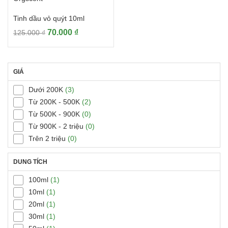
Tinh dầu vỏ quýt 10ml
Giá
Giá
70.000
₫
125.000
₫
gốc
hiện
là:
tại
125.000 ₫.
là:
GIÁ
70.000 ₫.
Dưới 200K
(3)
Từ 200K - 500K
(2)
Từ 500K - 900K
(0)
Từ 900K - 2 triệu
(0)
Trên 2 triệu
(0)
DUNG TÍCH
100ml
(1)
10ml
(1)
20ml
(1)
30ml
(1)