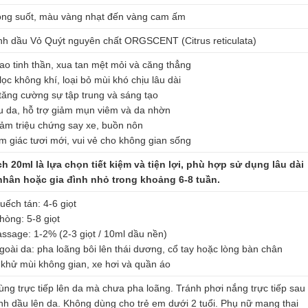
rong suốt, màu vàng nhạt đến vàng cam ấm
nh dầu Vỏ Quýt nguyên chất ORGSCENT (Citrus reticulata)
ao tinh thần, xua tan mệt mỏi và căng thẳng
lọc không khí, loại bỏ mùi khó chịu lâu dài
 tăng cường sự tập trung và sáng tạo
u da, hỗ trợ giảm mụn viêm và da nhờn
iảm triệu chứng say xe, buồn nôn
m giác tươi mới, vui vẻ cho không gian sống
h 20ml là lựa chọn tiết kiệm và tiện lợi, phù hợp sử dụng lâu dài
nhân hoặc gia đình nhỏ trong khoảng 6-8 tuần.
uếch tán: 4-6 giọt
hòng: 5-8 giọt
ssage: 1-2% (2-3 giọt / 10ml dầu nền)
goài da: pha loãng bôi lên thái dương, cổ tay hoặc lòng bàn chân
t khử mùi không gian, xe hơi và quần áo
ng trực tiếp lên da mà chưa pha loãng. Tránh phơi nắng trực tiếp sau
tinh dầu lên da. Không dùng cho trẻ em dưới 2 tuổi. Phụ nữ mang thai