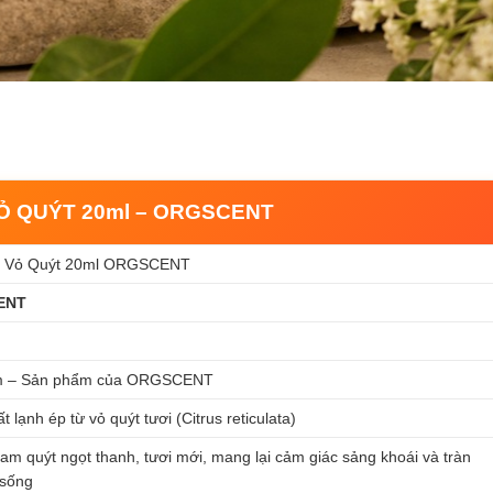
VỎ QUÝT 20ml – ORGSCENT
u Vỏ Quýt 20ml ORGSCENT
ENT
m – Sản phẩm của ORGSCENT
t lạnh ép từ vỏ quýt tươi (Citrus reticulata)
m quýt ngọt thanh, tươi mới, mang lại cảm giác sảng khoái và tràn
 sống