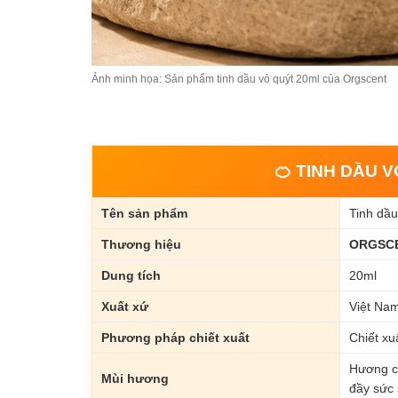
Ảnh minh họa: Sản phẩm tinh dầu vỏ quýt 20ml của Orgscent
🍊 TINH DẦU 
Tên sản phẩm
Tinh dầ
Thương hiệu
ORGSC
Dung tích
20ml
Xuất xứ
Việt Na
Phương pháp chiết xuất
Chiết xuấ
Hương ca
Mùi hương
đầy sức