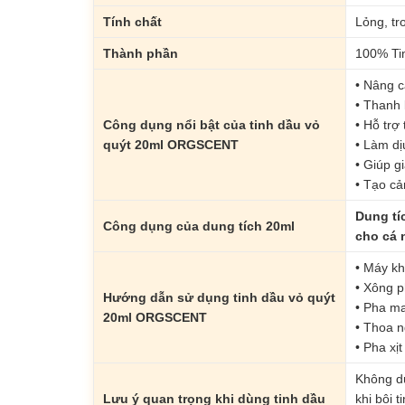
Tính chất
Lỏng, t
Thành phần
100% Ti
• Nâng c
• Thanh 
Công dụng nổi bật của tinh dầu vỏ
• Hỗ trợ
quýt 20ml ORGSCENT
• Làm dị
• Giúp g
• Tạo cả
Dung tíc
Công dụng của dung tích 20ml
cho cá 
• Máy kh
• Xông p
Hướng dẫn sử dụng tinh dầu vỏ quýt
• Pha ma
20ml ORGSCENT
• Thoa n
• Pha xị
Không dù
Lưu ý quan trọng khi dùng tinh dầu
khi bôi 