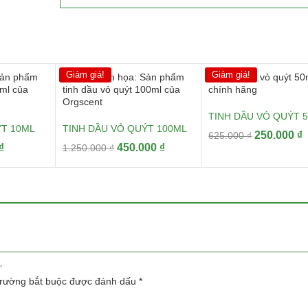
Giảm giá!
Giảm giá!
TINH DẦU VỎ QUÝT 
ÝT 10ML
TINH DẦU VỎ QUÝT 100ML
Giá
G
250.000
₫
625.000
₫
Giá
Giá
Giá
₫
450.000
₫
1.250.000
₫
gốc
h
hiện
gốc
hiện
là:
t
tại
là:
tại
625.000 ₫.
l
 ₫.
là:
1.250.000 ₫.
là:
2
70.000 ₫.
450.000 ₫.
”
trường bắt buộc được đánh dấu
*