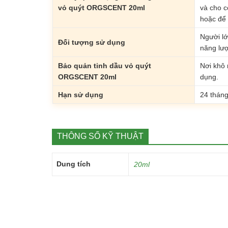
vỏ quýt ORGSCENT 20ml
và cho c
hoặc để 
Người lớ
Đối tượng sử dụng
năng lượ
Bảo quản tinh dầu vỏ quýt
Nơi khô 
ORGSCENT 20ml
dụng.
Hạn sử dụng
24 thán
THÔNG SỐ KỸ THUẬT
Dung tích
20ml