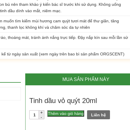
on bú nên tham khảo ý kiến bác sĩ trước khi sử dụng. Không uống
tinh dầu dính vào mắt, niêm mạc.
n muốn tìm kiếm mùi hương cam quýt tươi mát để thư giãn, tăng
ng, thanh lọc không khí và chăm sóc da tự nhiên
ráo, thoáng mát, tránh ánh nắng trực tiếp. Đậy nắp kín sau mỗi lần sử
g kể từ ngày sản xuất (xem ngày trên bao bì sản phẩm ORGSCENT)
MUA SẢN PHẨM NÀY
Tinh dầu vỏ quýt 20ml
Số
Thêm vào giỏ hàng
Liên hệ
lượng