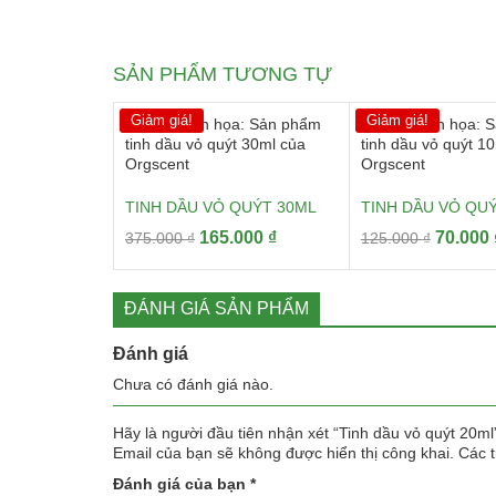
SẢN PHẨM TƯƠNG TỰ
Giảm giá!
Giảm giá!
TINH DẦU VỎ QUÝT 30ML
TINH DẦU VỎ QU
Giá
Giá
Giá
165.000
₫
70.000
375.000
₫
125.000
₫
gốc
hiện
gốc
là:
tại
là:
375.000 ₫.
là:
125.000
ĐÁNH GIÁ SẢN PHẨM
165.000 ₫.
Đánh giá
Chưa có đánh giá nào.
Hãy là người đầu tiên nhận xét “Tinh dầu vỏ quýt 20ml
Email của bạn sẽ không được hiển thị công khai.
Các 
Đánh giá của bạn
*