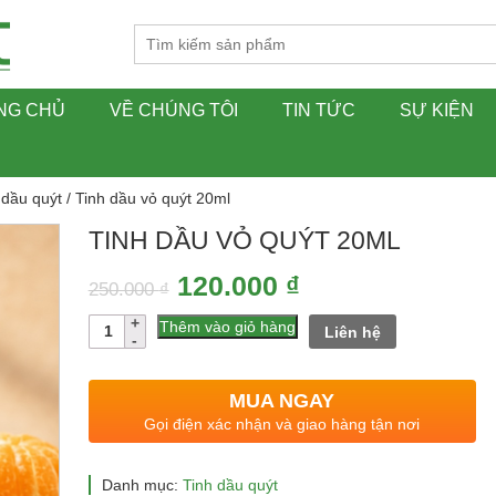
NG CHỦ
VỀ CHÚNG TÔI
TIN TỨC
SỰ KIỆN
 dầu quýt
/ Tinh dầu vỏ quýt 20ml
TINH DẦU VỎ QUÝT 20ML
Giá
Giá
120.000
₫
250.000
₫
gốc
hiện
Số
Thêm vào giỏ hàng
Liên hệ
lượng
là:
tại
250.000 ₫.
là:
MUA NGAY
120.000 ₫.
Gọi điện xác nhận và giao hàng tận nơi
Danh mục:
Tinh dầu quýt