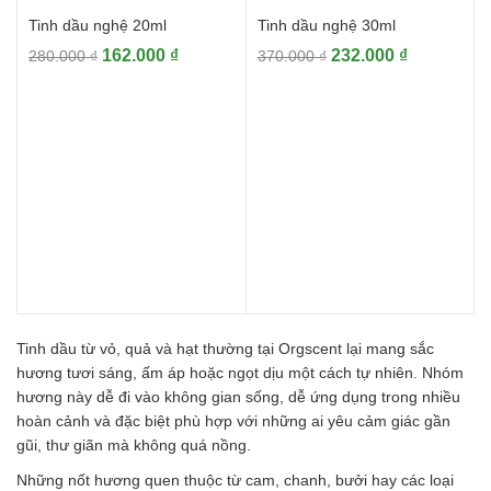
Tinh dầu nghệ 20ml
Tinh dầu nghệ 30ml
Giá
Giá
Giá
Giá
162.000
₫
232.000
₫
280.000
₫
370.000
₫
gốc
hiện
gốc
hiện
là:
tại
là:
tại
280.000 ₫.
là:
370.000 ₫.
là:
162.000 ₫.
232.000 ₫.
Tinh dầu từ vỏ, quả và hạt thường tại Orgscent lại mang sắc
hương tươi sáng, ấm áp hoặc ngọt dịu một cách tự nhiên. Nhóm
hương này dễ đi vào không gian sống, dễ ứng dụng trong nhiều
hoàn cảnh và đặc biệt phù hợp với những ai yêu cảm giác gần
gũi, thư giãn mà không quá nồng.
Những nốt hương quen thuộc từ cam, chanh, bưởi hay các loại