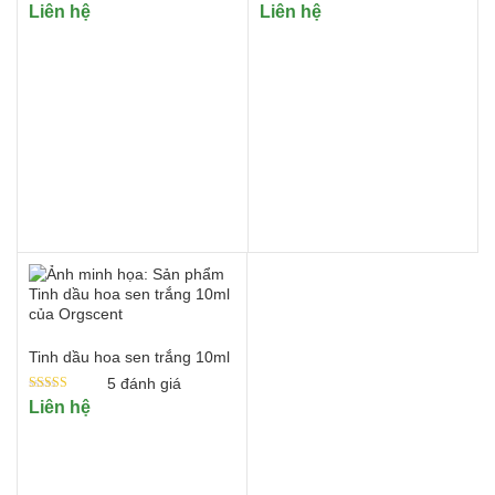
Được xếp
Được xếp
Liên hệ
Liên hệ
hạng
hạng
5.00
5.00
5 sao
5 sao
Tinh dầu hoa sen trắng 10ml
5
đánh giá
Được xếp
Liên hệ
hạng
5.00
5 sao