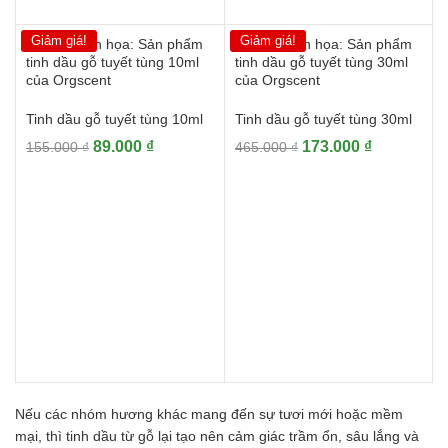
Giảm giá!
Giảm giá!
Tinh dầu gỗ tuyết tùng 10ml
Tinh dầu gỗ tuyết tùng 30ml
Giá
Giá
Giá
Giá
89.000
₫
173.000
₫
155.000
₫
465.000
₫
gốc
hiện
gốc
hiện
là:
tại
là:
tại
155.000 ₫.
là:
465.000 ₫.
là:
89.000 ₫.
173.000 ₫.
Nếu các nhóm hương khác mang đến sự tươi mới hoặc mềm
mại, thì tinh dầu từ gỗ lại tạo nên cảm giác trầm ổn, sâu lắng và