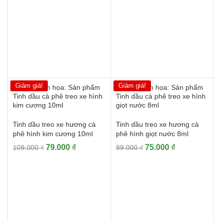
110.000 ₫.
là:
là:
tại
79.000 ₫.
220.000 ₫.
là:
150.000 ₫.
Giảm giá!
Giảm giá!
Tinh dầu treo xe hương cà
Tinh dầu treo xe hương cà
phê hình kim cương 10ml
phê hình giọt nước 8ml
Giá
Giá
Giá
Giá
79.000
₫
75.000
₫
109.000
₫
99.000
₫
gốc
hiện
gốc
hiện
là:
tại
là:
tại
109.000 ₫.
là:
99.000 ₫.
là:
79.000 ₫.
75.000 ₫.