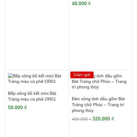
40.000
₫
Giảm giá!
Bếp xông bồ kết mini Bát
Đèn xông tinh dầu gốm Bát
Tràng màu cà phê OR01
Tràng chữ Phúc – Trang trí
50.000
₫
phong thủy
Giá
Giá
320.000
₫
400.000
₫
gốc
hiện
là:
tại