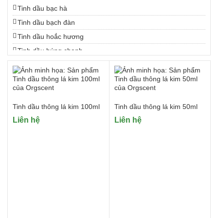
Tinh dầu bạc hà
Tinh dầu bạch đàn
Tinh dầu hoắc hương
Tinh dầu húng chanh
Tinh dầu hương nhu
Tinh dầu hương thảo
Tinh dầu lá dứa
Tinh dầu thông lá kim 100ml
Tinh dầu thông lá kim 50ml
Tinh dầu lộc đề xanh
Liên hệ
Liên hệ
Tinh dầu long não
Tinh dầu mùi già
Tinh dầu ngải cứu
Tinh dầu sả chanh
Tinh dầu sả Java
Tinh dầu thông
Tinh dầu tía tô