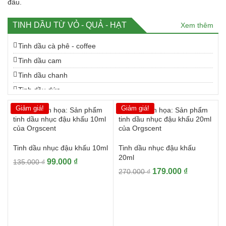
đầu.
TINH DẦU TỪ VỎ - QUẢ - HẠT
Xem thêm
Tinh dầu cà phê - coffee
Tinh dầu cam
Tinh dầu chanh
Tinh dầu dứa
Tinh dầu gấc
Giảm giá!
Giảm giá!
Tinh dầu gừng
Tinh dầu hồi
Tinh dầu nhục đậu khấu 10ml
Tinh dầu nhục đậu khấu
Tinh dầu màng tang
20ml
Giá
Giá
99.000
₫
135.000
₫
Tinh dầu nghệ
Giá
Giá
179.000
₫
gốc
hiện
270.000
₫
Tinh dầu nhục đậu khấu
gốc
hiện
là:
tại
là:
tại
Tinh dầu quýt
135.000 ₫.
là:
270.000 ₫.
là:
99.000 ₫.
Tinh dầu tiêu
179.000 ₫.
Tinh dầu tỏi