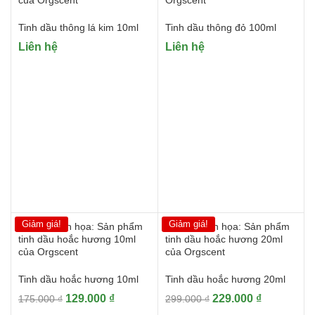
Tinh dầu thông lá kim 10ml
Tinh dầu thông đỏ 100ml
Liên hệ
Liên hệ
Giảm giá!
Giảm giá!
Tinh dầu hoắc hương 10ml
Tinh dầu hoắc hương 20ml
Giá
Giá
Giá
Giá
129.000
₫
229.000
₫
175.000
₫
299.000
₫
gốc
hiện
gốc
hiện