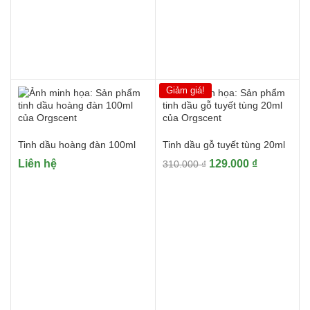
Giảm giá!
Tinh dầu hoàng đàn 100ml
Tinh dầu gỗ tuyết tùng 20ml
Giá
Giá
Liên hệ
129.000
₫
310.000
₫
gốc
hiện
là:
tại
310.000 ₫.
là:
129.000 ₫.