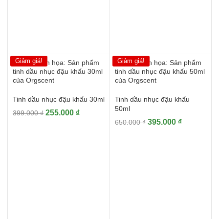
Tinh dầu vani
Giảm giá!
Giảm giá!
Tinh dầu nhục đậu khấu 30ml
Tinh dầu nhục đậu khấu
50ml
Giá
Giá
255.000
₫
399.000
₫
Giá
Giá
395.000
₫
gốc
hiện
650.000
₫
gốc
hiện
là:
tại
là:
tại
399.000 ₫.
là:
650.000 ₫.
là:
255.000 ₫.
395.000 ₫.