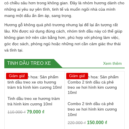
có chiều sâu hơn trong không gian. Đây là nhóm hương dành cho
những ai yêu sự yên tĩnh, tinh tế và muốn ngôi nhà của mình
mang một dấu ấn ấm áp, sang trọng.
Hương gỗ không quá phô trương nhưng lại để lại ấn tượng rất
lâu. Khi được sử dụng đúng cách, nhóm tinh dầu này có thể giúp
không gian trở nên cân bằng hơn, phù hợp với phòng làm việc,
góc đọc sách, phòng ngủ hoặc những nơi cần cảm giác thư thái
và tĩnh tại.
TINH DẦU TREO XE
Xem thêm
Giảm giá!
Giảm giá!
Tinh dầu treo xe hương tràm
Combo 2 tinh dầu cà phê
trà hình kim cương 10ml
treo xe hơi hình kim cương
Giá
Giá
79.000
₫
110.000
₫
10ml
gốc
hiện
Giá
Giá
150.000
₫
220.000
₫
là:
tại
gốc
hiện