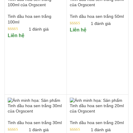
Tinh dầu hoa sen
Tinh dầu hoa sen trắng
Tinh dầu hoa sen trắng 50ml
Tinh dầu ngọc lan tây
100ml
1
đánh giá
Tinh dầu oải hương lavender
Được xếp
1
đánh giá
Liên hệ
hạng
Tinh dầu phong lữ
Được xếp
Liên hệ
5.00
hạng
5 sao
5.00
Tinh dầu trà trắng
5 sao
Tinh dầu hoa sen trắng 30ml
Tinh dầu hoa sen trắng 20ml
1
đánh giá
1
đánh giá