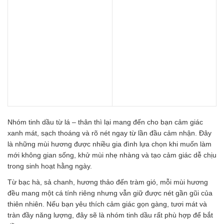
là:
tại
là:
tại
175.000 ₫.
là:
299.000 ₫.
là:
129.000 ₫.
229.000 ₫.
Nhóm tinh dầu từ lá – thân thì lại mang đến cho bạn cảm giác
xanh mát, sạch thoáng và rõ nét ngay từ lần đầu cảm nhận. Đây
là những mùi hương được nhiều gia đình lựa chọn khi muốn làm
mới không gian sống, khử mùi nhẹ nhàng và tạo cảm giác dễ chịu
trong sinh hoạt hằng ngày.
Từ bạc hà, sả chanh, hương thảo đến tràm gió, mỗi mùi hương
đều mang một cá tính riêng nhưng vẫn giữ được nét gần gũi của
thiên nhiên. Nếu bạn yêu thích cảm giác gọn gàng, tươi mát và
tràn đầy năng lượng, đây sẽ là nhóm tinh dầu rất phù hợp để bắt