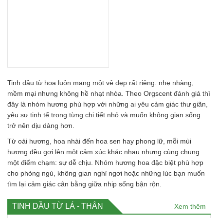
Tinh dầu từ hoa luôn mang một vẻ đẹp rất riêng: nhẹ nhàng,
mềm mại nhưng không hề nhạt nhòa. Theo Orgscent đánh giá thì
đây là nhóm hương phù hợp với những ai yêu cảm giác thư giãn,
yêu sự tinh tế trong từng chi tiết nhỏ và muốn không gian sống
trở nên dịu dàng hơn.
Từ oải hương, hoa nhài đến hoa sen hay phong lữ, mỗi mùi
hương đều gợi lên một cảm xúc khác nhau nhưng cùng chung
một điểm chạm: sự dễ chịu. Nhóm hương hoa đặc biệt phù hợp
cho phòng ngủ, không gian nghỉ ngơi hoặc những lúc bạn muốn
tìm lại cảm giác cân bằng giữa nhịp sống bận rộn.
TINH DẦU TỪ LÁ - THÂN
Xem thêm