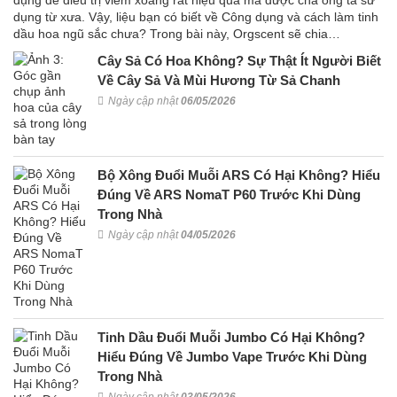
dụng để điều trị viêm xoang rất hiệu quả mà được cha ông ta sử
dụng từ xưa. Vậy, liệu bạn có biết về Công dụng và cách làm tinh
dầu hoa ngũ sắc chưa? Trong bài này, Orgscent sẽ chia…
Cây Sả Có Hoa Không? Sự Thật Ít Người Biết
Về Cây Sả Và Mùi Hương Từ Sả Chanh
Ngày cập nhật
06/05/2026
Bộ Xông Đuổi Muỗi ARS Có Hại Không? Hiểu
Đúng Về ARS NomaT P60 Trước Khi Dùng
Trong Nhà
Ngày cập nhật
04/05/2026
Tinh Dầu Đuổi Muỗi Jumbo Có Hại Không?
Hiểu Đúng Về Jumbo Vape Trước Khi Dùng
Trong Nhà