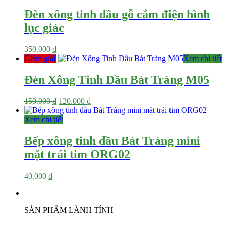
Đèn xông tinh dầu gỗ cắm điện hình
lục giác
350.000
₫
Giảm giá!
Xem chi tiết
Đèn Xông Tinh Dầu Bát Tràng M05
Giá
Giá
150.000
₫
120.000
₫
gốc
hiện
là:
tại
Xem chi tiết
150.000 ₫.
là:
120.000 ₫.
Bếp xông tinh dầu Bát Tràng mini
mặt trái tim ORG02
40.000
₫
SẢN PHẨM LÀNH TÍNH