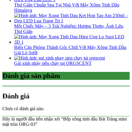
Thư Giãn Chuẩn Spa Tại Nhà Với Máy Xông Tinh Dầu
Himalaya
Một Chiếc Máy – 3 Trải Nghiệm: Hương Thơm, Ánh Lửa,
Thư Giãn
Biến Căn Phòng Thành Góc Chill Với Máy Xông Tinh Dầu
Giả Lò Sưởi
Gái xinh nhảy siêu cháy tại ORGSCENT
Đánh giá sản phẩm
Đánh giá
Chưa có đánh giá nào.
Hãy là người đầu tiên nhận xét “Bếp xông tinh dầu Bát Tràng mini
mặt tròn ORG-03”