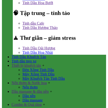
Tinh Dầu Hoa Bưởi
🧠 Tập trung – tỉnh táo
Tinh dầu Cafe
Tinh Dầu Hương Thảo
🧘 Thư giãn – giảm stress
Tinh Dầu Oải Hương
Tinh Dầu Hoa Nhài
Tinh Dầu Khuếch Tán
Tinh dầu treo xe
Thiết bị khuếch tán
+
Đèn Xông Tinh Dầu
Máy Xông Tinh Dầu
Máy Khuếch Tán Tinh Dầu
Nến thơm & Nước hoa
+
Nến thơm
Dầu massage & dầu nền
+
Dầu nền
Dầu massage
Combo & Quà tặng
+