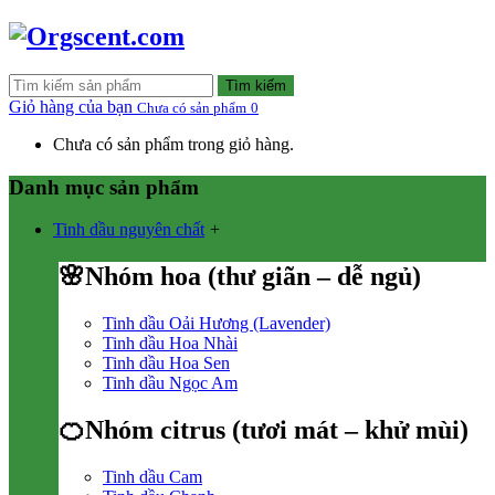
Tìm kiếm
Giỏ hàng của bạn
Chưa có sản phẩm
0
Chưa có sản phẩm trong giỏ hàng.
Danh mục sản phẩm
Tinh dầu nguyên chất
+
🌸Nhóm hoa (thư giãn – dễ ngủ)
Tinh dầu Oải Hương (Lavender)
Tinh dầu Hoa Nhài
Tinh dầu Hoa Sen
Tinh dầu Ngọc Am
🍊Nhóm citrus (tươi mát – khử mùi)
Tinh dầu Cam