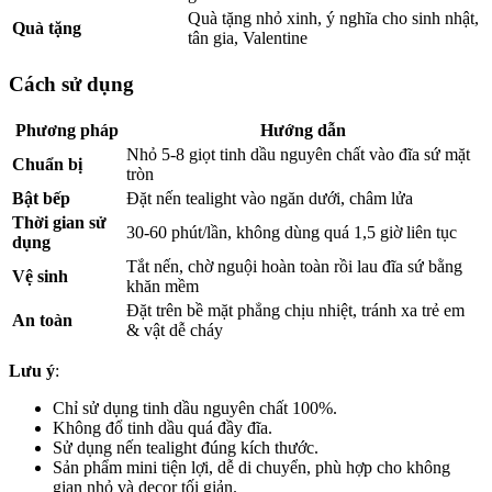
Quà tặng nhỏ xinh, ý nghĩa cho sinh nhật,
Quà tặng
tân gia, Valentine
Cách sử dụng
Phương pháp
Hướng dẫn
Nhỏ 5-8 giọt tinh dầu nguyên chất vào đĩa sứ mặt
Chuẩn bị
tròn
Bật bếp
Đặt nến tealight vào ngăn dưới, châm lửa
Thời gian sử
30-60 phút/lần, không dùng quá 1,5 giờ liên tục
dụng
Tắt nến, chờ nguội hoàn toàn rồi lau đĩa sứ bằng
Vệ sinh
khăn mềm
Đặt trên bề mặt phẳng chịu nhiệt, tránh xa trẻ em
An toàn
& vật dễ cháy
Lưu ý
:
Chỉ sử dụng tinh dầu nguyên chất 100%.
Không đổ tinh dầu quá đầy đĩa.
Sử dụng nến tealight đúng kích thước.
Sản phẩm mini tiện lợi, dễ di chuyển, phù hợp cho không
gian nhỏ và decor tối giản.