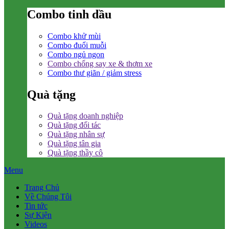
Combo tinh dầu
Combo khử mùi
Combo đuổi muỗi
Combo ngủ ngon
Combo chống say xe & thơm xe
Combo thư giãn / giảm stress
Quà tặng
Quà tặng doanh nghiệp
Quà tặng đối tác
Quà tặng nhân sự
Quà tặng tân gia
Quà tặng thầy cô
Menu
Trang Chủ
Về Chúng Tôi
Tin tức
Sự Kiện
Videos