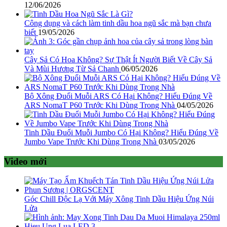
12/06/2026
Công dụng và cách làm tinh dầu hoa ngũ sắc mà bạn chưa
biết
19/05/2026
Cây Sả Có Hoa Không? Sự Thật Ít Người Biết Về Cây Sả
Và Mùi Hương Từ Sả Chanh
06/05/2026
Bộ Xông Đuổi Muỗi ARS Có Hại Không? Hiểu Đúng Về
ARS NomaT P60 Trước Khi Dùng Trong Nhà
04/05/2026
Tinh Dầu Đuổi Muỗi Jumbo Có Hại Không? Hiểu Đúng Về
Jumbo Vape Trước Khi Dùng Trong Nhà
03/05/2026
Video mới
Góc Chill Độc Lạ Với Máy Xông Tinh Dầu Hiệu Ứng Núi
Lửa