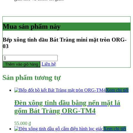
Mua sản phẩm này
Bếp xông tinh dầu Bát Tràng mini mặt tròn ORG-
03
Số
lượng
Liên hệ
Thêm vào giỏ hàng
Sản phẩm tương tự
Xem chi tiết
Đèn xông tinh dầu bằng nến mặt lá
gốm Bát Tràng ORG-TM4
55.000
₫
Xem chi tiết