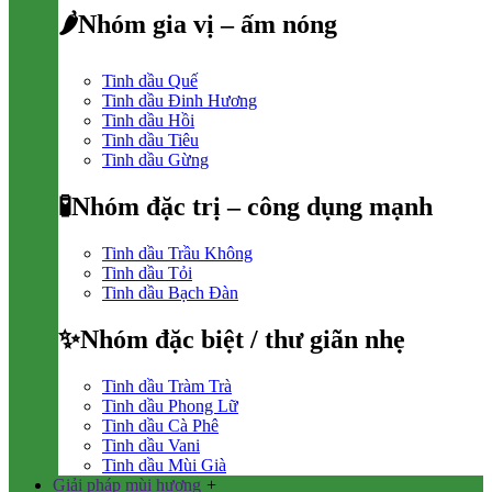
🌶Nhóm gia vị – ấm nóng
Tinh dầu Quế
Tinh dầu Đinh Hương
Tinh dầu Hồi
Tinh dầu Tiêu
Tinh dầu Gừng
🧪Nhóm đặc trị – công dụng mạnh
Tinh dầu Trầu Không
Tinh dầu Tỏi
Tinh dầu Bạch Đàn
✨Nhóm đặc biệt / thư giãn nhẹ
Tinh dầu Tràm Trà
Tinh dầu Phong Lữ
Tinh dầu Cà Phê
Tinh dầu Vani
Tinh dầu Mùi Già
Giải pháp mùi hương
+