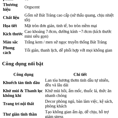
Thương
Orgscent
hiệu
Gốm sứ Bát Tràng cao cấp (sứ thấu quang, chịu nhiệt
Chất liệu
tốt)
Họa tiết
Mặt tròn đơn giản, tinh tế, bo tròn mềm mại
Cao khoảng 7-8cm, đường kính ~7-8cm (kích thước
Kích thước
mini siêu gọn)
Màu sắc
Trắng kem / men sứ ngọc truyền thống Bát Tràng
Phong
Tối giản, thanh lịch, dễ phối hợp với mọi không gian
cách
Công dụng nổi bật
Công dụng
Chi tiết
Lan tỏa hương thơm tinh dầu tự nhiên,
Khuếch tán tinh dầu
đều và lâu dài
Khử mùi & Thanh lọc
Khử mùi hôi, ẩm mốc, thuốc lá, thức ăn
không khí
nhanh chóng
Decor phòng ngủ, bàn làm việc, kệ sách,
Trang trí nội thất
phòng khách
Tạo không gian ấm áp, dễ chịu, hỗ trợ
Thư giãn tinh thần
giảm stress