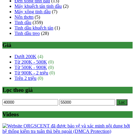
Đèn xông tinh dầu
(13)
Máy khuếch tán tinh dầu
(2)
Máy xông tinh dầu
(7)
Nến thơm
(5)
Tinh dầu
(359)
Tinh dầu khuếch tán
(1)
Tinh dầu treo
(28)
Giá
Dưới 200K
(4)
Từ 200K - 500K
(0)
Từ 500K - 900K
(0)
Từ 900K - 2 triệu
(0)
Trên 2 triệu
(0)
Lọc theo giá
Giá
Giá
Lọc
tối
tối
thiểu
đa
Videos