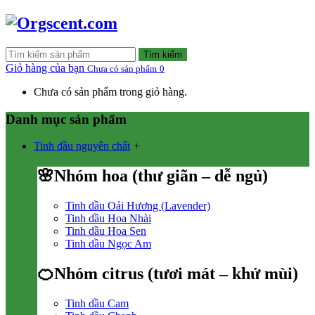
Tìm kiếm
Giỏ hàng của bạn
Chưa có sản phẩm
0
Chưa có sản phẩm trong giỏ hàng.
Danh mục sản phẩm
Tinh dầu nguyên chất
+
🌸Nhóm hoa (thư giãn – dễ ngủ)
Tinh dầu Oải Hương (Lavender)
Tinh dầu Hoa Nhài
Tinh dầu Hoa Sen
Tinh dầu Ngọc Am
🍊Nhóm citrus (tươi mát – khử mùi)
Tinh dầu Cam