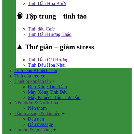
Tinh Dầu Hoa Bưởi
🧠 Tập trung – tỉnh táo
Tinh dầu Cafe
Tinh Dầu Hương Thảo
🧘 Thư giãn – giảm stress
Tinh Dầu Oải Hương
Tinh Dầu Hoa Nhài
Tinh Dầu Khuếch Tán
Tinh dầu treo xe
Thiết bị khuếch tán
+
Đèn Xông Tinh Dầu
Máy Xông Tinh Dầu
Máy Khuếch Tán Tinh Dầu
Nến thơm & Nước hoa
+
Nến thơm
Dầu massage & dầu nền
+
Dầu nền
Dầu massage
Combo & Quà tặng
+