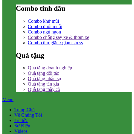
Combo tinh dầu
Combo khử mùi
Combo đuổi muỗi
Combo ngủ ngon
Combo chống say xe & thơm xe
Combo thư giãn / giảm stress
Quà tặng
Quà tặng doanh nghiệp
Quà tặng đối tác
Quà tặng nhân sự
Quà tặng tân gia
Quà tặng thầy cô
Menu
Trang Chủ
Về Chúng Tôi
Tin tức
Sự Kiện
Videos