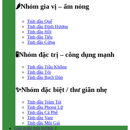
🌶Nhóm gia vị – ấm nóng
Tinh dầu Quế
Tinh dầu Đinh Hương
Tinh dầu Hồi
Tinh dầu Tiêu
Tinh dầu Gừng
🧪Nhóm đặc trị – công dụng mạnh
Tinh dầu Trầu Không
Tinh dầu Tỏi
Tinh dầu Bạch Đàn
✨Nhóm đặc biệt / thư giãn nhẹ
Tinh dầu Tràm Trà
Tinh dầu Phong Lữ
Tinh dầu Cà Phê
Tinh dầu Vani
Tinh dầu Mùi Già
Giải pháp mùi hương
+