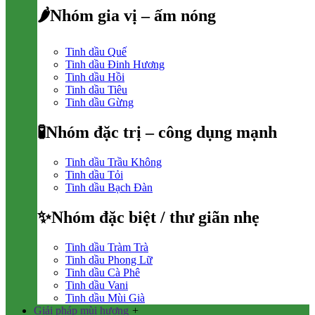
🌶Nhóm gia vị – ấm nóng
Tinh dầu Quế
Tinh dầu Đinh Hương
Tinh dầu Hồi
Tinh dầu Tiêu
Tinh dầu Gừng
🧪Nhóm đặc trị – công dụng mạnh
Tinh dầu Trầu Không
Tinh dầu Tỏi
Tinh dầu Bạch Đàn
✨Nhóm đặc biệt / thư giãn nhẹ
Tinh dầu Tràm Trà
Tinh dầu Phong Lữ
Tinh dầu Cà Phê
Tinh dầu Vani
Tinh dầu Mùi Già
Giải pháp mùi hương
+