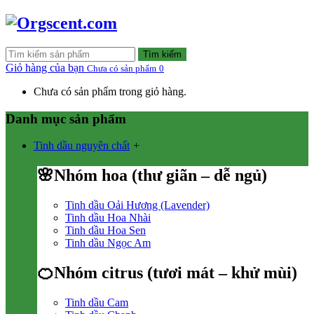
Tìm kiếm
Giỏ hàng của bạn
Chưa có sản phẩm
0
Chưa có sản phẩm trong giỏ hàng.
Danh mục sản phẩm
Tinh dầu nguyên chất
+
🌸Nhóm hoa (thư giãn – dễ ngủ)
Tinh dầu Oải Hương (Lavender)
Tinh dầu Hoa Nhài
Tinh dầu Hoa Sen
Tinh dầu Ngọc Am
🍊Nhóm citrus (tươi mát – khử mùi)
Tinh dầu Cam