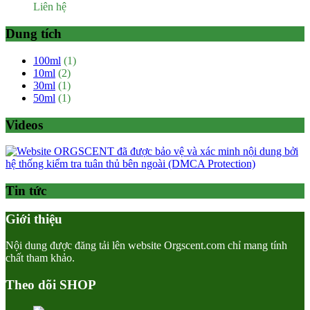
Liên hệ
Dung tích
100ml
(1)
10ml
(2)
30ml
(1)
50ml
(1)
Videos
Tin tức
Giới thiệu
Nội dung được đăng tải lên website Orgscent.com chỉ mang tính
chất tham khảo.
Theo dõi SHOP