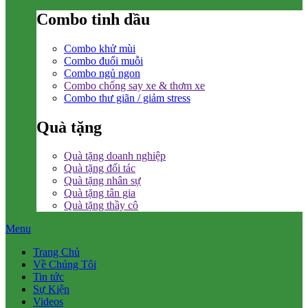
Combo tinh dầu
Combo khử mùi
Combo đuổi muỗi
Combo ngủ ngon
Combo chống say xe & thơm xe
Combo thư giãn / giảm stress
Quà tặng
Quà tặng doanh nghiệp
Quà tặng đối tác
Quà tặng nhân sự
Quà tặng tân gia
Quà tặng thầy cô
Menu
Trang Chủ
Về Chúng Tôi
Tin tức
Sự Kiện
Videos