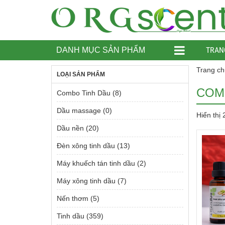
TRAN
DANH MỤC SẢN PHẨM
Trang ch
LOẠI SẢN PHẨM
COM
Combo Tinh Dầu
(8)
Dầu massage
(0)
Hiển thị
Dầu nền
(20)
Đèn xông tinh dầu
(13)
Máy khuếch tán tinh dầu
(2)
Máy xông tinh dầu
(7)
Nến thơm
(5)
Tinh dầu
(359)