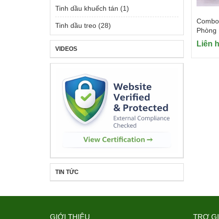
Tinh dầu khuếch tán
(1)
Combo 
Tinh dầu treo
(28)
Phòng
Liên 
VIDEOS
TIN TỨC
GIỚI THIỆU
TRỢ G