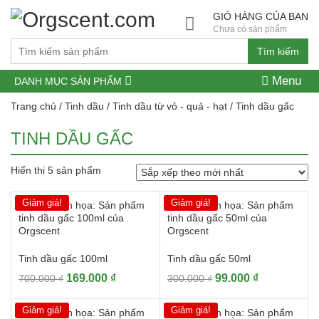
GIỎ HÀNG CỦA BẠN
Chưa có sản phẩm
Tìm kiếm
Menu
DANH MỤC SẢN PHẨM
Trang chủ
/
Tinh dầu
/
Tinh dầu từ vỏ - quả - hạt
/ Tinh dầu gấc
TINH DẦU GẤC
Hiển thị 5 sản phẩm
Giảm giá!
Giảm giá!
Tinh dầu gấc 100ml
Tinh dầu gấc 50ml
Giá
Giá
Giá
Giá
169.000
₫
99.000
₫
700.000
₫
300.000
₫
gốc
hiện
gốc
hiện
là:
tại
là:
tại
Giảm giá!
Giảm giá!