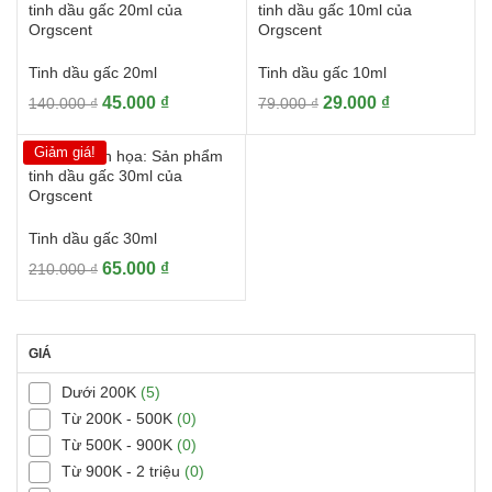
700.000 ₫.
là:
300.000 ₫.
là:
169.000 ₫.
99.000 ₫.
Tinh dầu gấc 20ml
Tinh dầu gấc 10ml
Giá
Giá
Giá
Giá
45.000
₫
29.000
₫
140.000
₫
79.000
₫
gốc
hiện
gốc
hiện
là:
tại
là:
tại
Giảm giá!
140.000 ₫.
là:
79.000 ₫.
là:
45.000 ₫.
29.000 ₫.
Tinh dầu gấc 30ml
Giá
Giá
65.000
₫
210.000
₫
gốc
hiện
là:
tại
210.000 ₫.
là:
GIÁ
65.000 ₫.
Dưới 200K
(5)
Từ 200K - 500K
(0)
Từ 500K - 900K
(0)
Từ 900K - 2 triệu
(0)