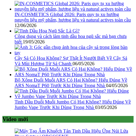
IN-COSMETICS Global 2026: Paris quy tụ xu hướng
nguyên liệu mỹ phẩm, hương liệu và natural actives toàn cầu
12/06/2026
Công dụng và cách làm tinh dầu hoa ngũ sắc mà bạn chưa
biết
19/05/2026
Cây Sả Có Hoa Không? Sự Thật Ít Người Biết Về Cây Sả
Và Mùi Hương Từ Sả Chanh
06/05/2026
Bộ Xông Đuổi Muỗi ARS Có Hại Không? Hiểu Đúng Về
ARS NomaT P60 Trước Khi Dùng Trong Nhà
04/05/2026
Tinh Dầu Đuổi Muỗi Jumbo Có Hại Không? Hiểu Đúng Về
Jumbo Vape Trước Khi Dùng Trong Nhà
03/05/2026
Video mới