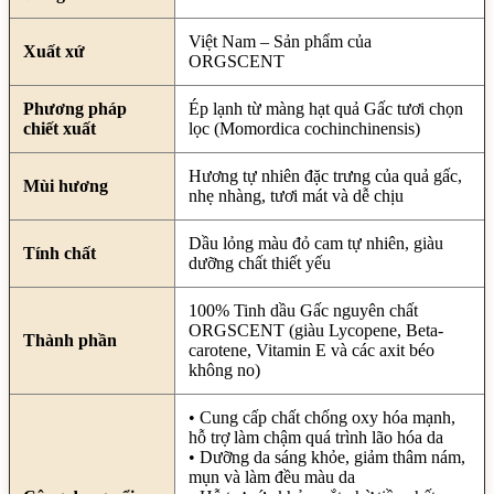
Việt Nam – Sản phẩm của
Xuất xứ
ORGSCENT
Phương pháp
Ép lạnh từ màng hạt quả Gấc tươi chọn
chiết xuất
lọc (Momordica cochinchinensis)
Hương tự nhiên đặc trưng của quả gấc,
Mùi hương
nhẹ nhàng, tươi mát và dễ chịu
Dầu lỏng màu đỏ cam tự nhiên, giàu
Tính chất
dưỡng chất thiết yếu
100% Tinh dầu Gấc nguyên chất
ORGSCENT (giàu Lycopene, Beta-
Thành phần
carotene, Vitamin E và các axit béo
không no)
• Cung cấp chất chống oxy hóa mạnh,
hỗ trợ làm chậm quá trình lão hóa da
• Dưỡng da sáng khỏe, giảm thâm nám,
mụn và làm đều màu da