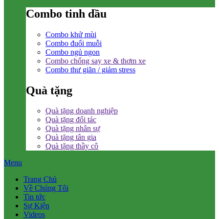
Combo tinh dầu
Combo khử mùi
Combo đuổi muỗi
Combo ngủ ngon
Combo chống say xe & thơm xe
Combo thư giãn / giảm stress
Quà tặng
Quà tặng doanh nghiệp
Quà tặng đối tác
Quà tặng nhân sự
Quà tặng tân gia
Quà tặng thầy cô
Menu
Trang Chủ
Về Chúng Tôi
Tin tức
Sự Kiện
Videos