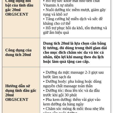
Công dụng nổi
• Hỗ trợ sức khỏe mắt nhờ tiền chất
bật của tinh dầu
Vitamin A tự nhiên
gấc 20ml
• Nuôi dưỡng tóc mềm mượt, giảm gãy
ORGSCENT
rụng và khô xơ
• Tăng cường hệ miễn dịch và sức đề
kháng cho cơ thể
• Hỗ trợ phục hồi da khô, tổn thương và
giữ ẩm hiệu quả
Dung tích 20ml là lựa chọn cân bằng
lý tưởng, đủ dùng trong thời gian dài
Công dụng của
cho mục đích chăm sóc da và tóc cá
dung tích 20ml
nhân, tiện lợi khi mang theo du lịch
hoặc làm quà tặng cao cấp.
• Dưỡng da mặt: massage 2-3 giọt sau
bước làm sạch da
• Dưỡng body: pha loãng hoặc dùng
Hướng dẫn sử
nguyên chất massage toàn thân
dụng tinh dầu gấc
• Dưỡng tóc: thoa lên tóc và da đầu
20ml
trước khi gội 30 phút
ORGSCENT
• Pha kem dưỡng: thêm vài giọt vào
kem dưỡng da hàng ngày
• Chăm sóc móng & môi: thoa nhẹ lên