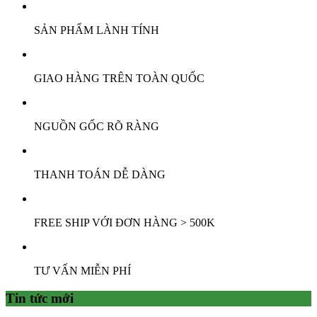
là:
tại
700.000 ₫.
là:
SẢN PHẨM LÀNH TÍNH
169.000 ₫.
GIAO HÀNG TRÊN TOÀN QUỐC
NGUỒN GỐC RÕ RÀNG
THANH TOÁN DỄ DÀNG
FREE SHIP VỚI ĐƠN HÀNG > 500K
TƯ VẤN MIỄN PHÍ
Tin tức mới