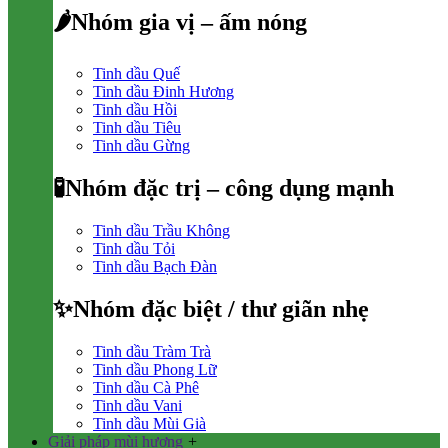
🌶Nhóm gia vị – ấm nóng
Tinh dầu Quế
Tinh dầu Đinh Hương
Tinh dầu Hồi
Tinh dầu Tiêu
Tinh dầu Gừng
🧪Nhóm đặc trị – công dụng mạnh
Tinh dầu Trầu Không
Tinh dầu Tỏi
Tinh dầu Bạch Đàn
✨Nhóm đặc biệt / thư giãn nhẹ
Tinh dầu Tràm Trà
Tinh dầu Phong Lữ
Tinh dầu Cà Phê
Tinh dầu Vani
Tinh dầu Mùi Già
Giải pháp mùi hương
+