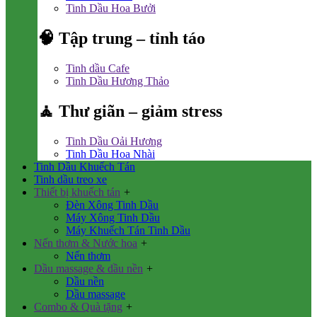
Tinh Dầu Hoa Bưởi
🧠 Tập trung – tỉnh táo
Tinh dầu Cafe
Tinh Dầu Hương Thảo
🧘 Thư giãn – giảm stress
Tinh Dầu Oải Hương
Tinh Dầu Hoa Nhài
Tinh Dầu Khuếch Tán
Tinh dầu treo xe
Thiết bị khuếch tán
+
Đèn Xông Tinh Dầu
Máy Xông Tinh Dầu
Máy Khuếch Tán Tinh Dầu
Nến thơm & Nước hoa
+
Nến thơm
Dầu massage & dầu nền
+
Dầu nền
Dầu massage
Combo & Quà tặng
+