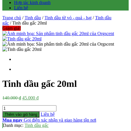
Hợp tác kinh doanh
Liên hệ
Trang chủ
/
Tinh dầu
/
Tinh dầu từ vỏ - quả - hạt
/
Tinh dầu
gấc
/ Tinh dầu gấc 20ml
Giảm giá!
Tinh dầu gấc 20ml
Giá
Giá
140.000
₫
45.000
₫
gốc
hiện
Số
là:
tại
lượng
140.000 ₫.
là:
Liên hệ
Thêm vào giỏ hàng
45.000 ₫.
Mua ngay
Gọi điện xác nhận và giao hàng tận nơi
Danh mục:
Tinh dầu gấc