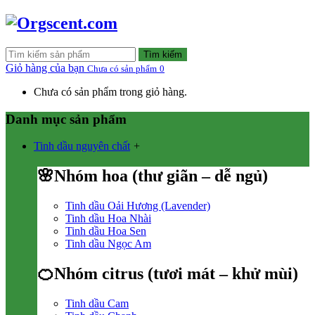
Tìm kiếm
Giỏ hàng của bạn
Chưa có sản phẩm
0
Chưa có sản phẩm trong giỏ hàng.
Danh mục sản phẩm
Tinh dầu nguyên chất
+
🌸Nhóm hoa (thư giãn – dễ ngủ)
Tinh dầu Oải Hương (Lavender)
Tinh dầu Hoa Nhài
Tinh dầu Hoa Sen
Tinh dầu Ngọc Am
🍊Nhóm citrus (tươi mát – khử mùi)
Tinh dầu Cam