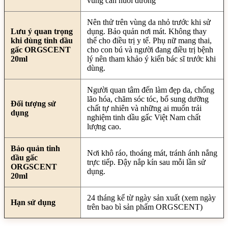
vùng cần nuôi dưỡng
Nên thử trên vùng da nhỏ trước khi sử
Lưu ý quan trọng
dụng. Bảo quản nơi mát. Không thay
khi dùng tinh dầu
thế cho điều trị y tế. Phụ nữ mang thai,
gấc ORGSCENT
cho con bú và người đang điều trị bệnh
20ml
lý nên tham khảo ý kiến bác sĩ trước khi
dùng.
Người quan tâm đến làm đẹp da, chống
lão hóa, chăm sóc tóc, bổ sung dưỡng
Đối tượng sử
chất tự nhiên và những ai muốn trải
dụng
nghiệm tinh dầu gấc Việt Nam chất
lượng cao.
Bảo quản tinh
Nơi khô ráo, thoáng mát, tránh ánh nắng
dầu gấc
trực tiếp. Đậy nắp kín sau mỗi lần sử
ORGSCENT
dụng.
20ml
24 tháng kể từ ngày sản xuất (xem ngày
Hạn sử dụng
trên bao bì sản phẩm ORGSCENT)