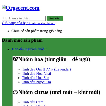
Tìm kiếm
Giỏ hàng của bạn
Chưa có sản phẩm
0
Chưa có sản phẩm trong giỏ hàng.
Danh mục sản phẩm
Tinh dầu nguyên chất
+
🌸Nhóm hoa (thư giãn – dễ ngủ)
Tinh dầu Oải Hương (Lavender)
Tinh dầu Hoa Nhài
Tinh dầu Hoa Sen
Tinh dầu Ngọc Am
🍊Nhóm citrus (tươi mát – khử mùi)
Tinh dầu Cam