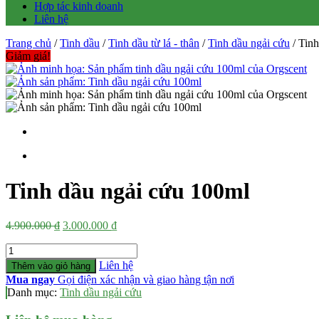
Hợp tác kinh doanh
Liên hệ
Trang chủ
/
Tinh dầu
/
Tinh dầu từ lá - thân
/
Tinh dầu ngải cứu
/ Tin
Giảm giá!
Tinh dầu ngải cứu 100ml
Giá
Giá
4.900.000
₫
3.000.000
₫
gốc
hiện
Số
là:
tại
lượng
4.900.000 ₫.
là:
Liên hệ
Thêm vào giỏ hàng
3.000.000 ₫.
Mua ngay
Gọi điện xác nhận và giao hàng tận nơi
Danh mục:
Tinh dầu ngải cứu