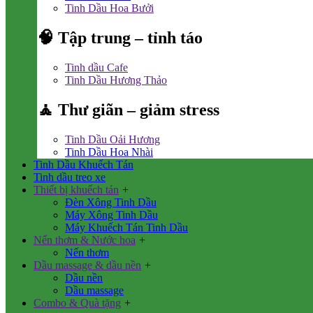
Tinh Dầu Hoa Bưởi
🧠 Tập trung – tỉnh táo
Tinh dầu Cafe
Tinh Dầu Hương Thảo
🧘 Thư giãn – giảm stress
Tinh Dầu Oải Hương
Tinh Dầu Hoa Nhài
Tinh Dầu Khuếch Tán
Tinh dầu treo xe
Thiết bị khuếch tán
+
Đèn Xông Tinh Dầu
Máy Xông Tinh Dầu
Máy Khuếch Tán Tinh Dầu
Nến thơm & Nước hoa
+
Nến thơm
Dầu massage & dầu nền
+
Dầu nền
Dầu massage
Combo & Quà tặng
+