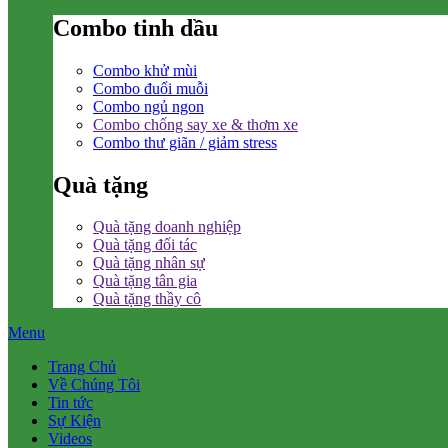
Combo tinh dầu
Combo khử mùi
Combo đuổi muỗi
Combo ngủ ngon
Combo chống say xe & thơm xe
Combo thư giãn / giảm stress
Quà tặng
Quà tặng doanh nghiệp
Quà tặng đối tác
Quà tặng nhân sự
Quà tặng tân gia
Quà tặng thầy cô
Menu
Trang Chủ
Về Chúng Tôi
Tin tức
Sự Kiện
Videos