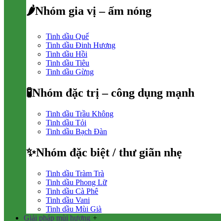
🌶Nhóm gia vị – ấm nóng
Tinh dầu Quế
Tinh dầu Đinh Hương
Tinh dầu Hồi
Tinh dầu Tiêu
Tinh dầu Gừng
🧪Nhóm đặc trị – công dụng mạnh
Tinh dầu Trầu Không
Tinh dầu Tỏi
Tinh dầu Bạch Đàn
✨Nhóm đặc biệt / thư giãn nhẹ
Tinh dầu Tràm Trà
Tinh dầu Phong Lữ
Tinh dầu Cà Phê
Tinh dầu Vani
Tinh dầu Mùi Già
Giải pháp mùi hương
+