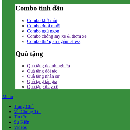
Combo tinh dầu
Combo khử mùi
Combo đuổi muỗi
Combo ngủ ngon
Combo chống say xe & thơm xe
Combo thư giãn / giảm stress
Quà tặng
Quà tặng doanh nghiệp
Quà tặng đối tác
Quà tặng nhân sự
Quà tặng tân gia
Quà tặng thầy cô
Menu
Trang Chủ
Về Chúng Tôi
Tin tức
Sự Kiện
Videos