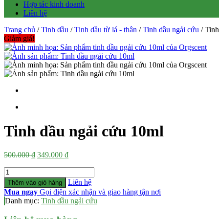
Hợp tác kinh doanh
Liên hệ
Trang chủ
/
Tinh dầu
/
Tinh dầu từ lá - thân
/
Tinh dầu ngải cứu
/ Tinh
Giảm giá!
Tinh dầu ngải cứu 10ml
Giá
Giá
500.000
₫
349.000
₫
gốc
hiện
Số
là:
tại
lượng
500.000 ₫.
là:
Liên hệ
Thêm vào giỏ hàng
349.000 ₫.
Mua ngay
Gọi điện xác nhận và giao hàng tận nơi
Danh mục:
Tinh dầu ngải cứu