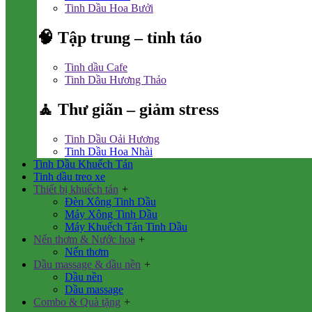
Tinh Dầu Hoa Bưởi
🧠 Tập trung – tỉnh táo
Tinh dầu Cafe
Tinh Dầu Hương Thảo
🧘 Thư giãn – giảm stress
Tinh Dầu Oải Hương
Tinh Dầu Hoa Nhài
Tinh Dầu Khuếch Tán
Tinh dầu treo xe
Thiết bị khuếch tán
+
Đèn Xông Tinh Dầu
Máy Xông Tinh Dầu
Máy Khuếch Tán Tinh Dầu
Nến thơm & Nước hoa
+
Nến thơm
Dầu massage & dầu nền
+
Dầu nền
Dầu massage
Combo & Quà tặng
+