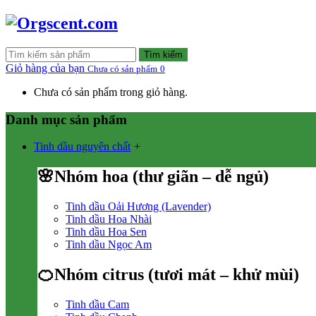
Tìm kiếm
Giỏ hàng của bạn
Chưa có sản phẩm
0
Chưa có sản phẩm trong giỏ hàng.
Danh mục sản phẩm
Tinh dầu nguyên chất
+
🌸Nhóm hoa (thư giãn – dễ ngủ)
Tinh dầu Oải Hương (Lavender)
Tinh dầu Hoa Nhài
Tinh dầu Hoa Sen
Tinh dầu Ngọc Am
🍊Nhóm citrus (tươi mát – khử mùi)
Tinh dầu Cam