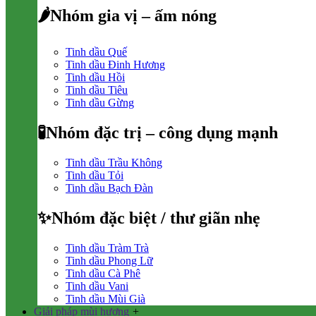
🌶Nhóm gia vị – ấm nóng
Tinh dầu Quế
Tinh dầu Đinh Hương
Tinh dầu Hồi
Tinh dầu Tiêu
Tinh dầu Gừng
🧪Nhóm đặc trị – công dụng mạnh
Tinh dầu Trầu Không
Tinh dầu Tỏi
Tinh dầu Bạch Đàn
✨Nhóm đặc biệt / thư giãn nhẹ
Tinh dầu Tràm Trà
Tinh dầu Phong Lữ
Tinh dầu Cà Phê
Tinh dầu Vani
Tinh dầu Mùi Già
Giải pháp mùi hương
+