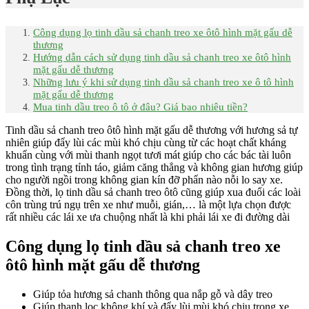
Công dụng lọ tinh dầu sả chanh treo xe ôtô hình mặt gấu dễ
thương
Hướng dẫn cách sử dụng tinh dầu sả chanh treo xe ôtô hình
mặt gấu dễ thương
Những lưu ý khi sử dụng tinh dầu sả chanh treo xe ô tô hình
mặt gấu dễ thương
Mua tinh dầu treo ô tô ở đâu? Giá bao nhiêu tiền?
Tinh dầu sả chanh treo ôtô hình mặt gấu dễ thương với hương sả tự
nhiên giúp đẩy lùi các mùi khó chịu cùng từ các hoạt chất kháng
khuẩn cùng với mùi thanh ngọt tươi mát giúp cho các bác tài luôn
trong tình trạng tỉnh táo, giảm căng thẳng và không gian hương giúp
cho người ngồi trong không gian kín đỡ phẩn nào nỗi lo say xe.
Đồng thời, lọ tinh dầu sả chanh treo ôtô cũng giúp xua đuổi các loài
côn trùng trú ngụ trên xe như muỗi, gián,… là một lựa chọn được
rất nhiều các lái xe ưa chuộng nhất là khi phải lái xe đi đường dài
Công dụng lọ tinh dầu sả chanh treo xe
ôtô hình mặt gấu dễ thương
Giúp tỏa hương sả chanh thông qua nắp gỗ và dây treo
Giúp thanh lọc không khí và đẩy lùi mùi khó chịu trong xe