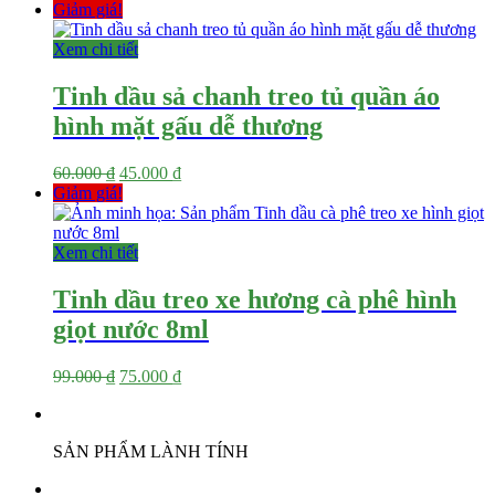
gốc
hiện
Giảm giá!
là:
tại
60.000 ₫.
là:
Xem chi tiết
45.000 ₫.
Tinh dầu sả chanh treo tủ quần áo
hình mặt gấu dễ thương
Giá
Giá
60.000
₫
45.000
₫
gốc
hiện
Giảm giá!
là:
tại
60.000 ₫.
là:
45.000 ₫.
Xem chi tiết
Tinh dầu treo xe hương cà phê hình
giọt nước 8ml
Giá
Giá
99.000
₫
75.000
₫
gốc
hiện
là:
tại
99.000 ₫.
là:
SẢN PHẨM LÀNH TÍNH
75.000 ₫.