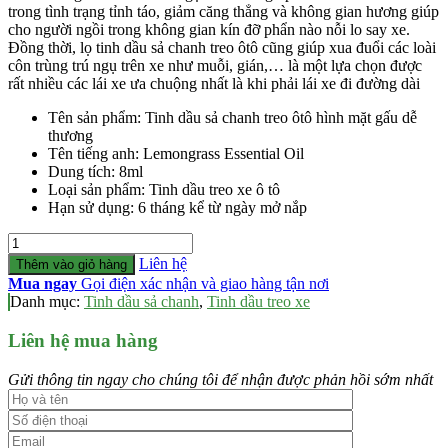
trong tình trạng tỉnh táo, giảm căng thẳng và không gian hương giúp
cho người ngồi trong không gian kín đỡ phẩn nào nỗi lo say xe.
Đồng thời, lọ tinh dầu sả chanh treo ôtô cũng giúp xua đuổi các loài
côn trùng trú ngụ trên xe như muỗi, gián,… là một lựa chọn được
rất nhiều các lái xe ưa chuộng nhất là khi phải lái xe đi đường dài
Tên sản phẩm: Tinh dầu sả chanh treo ôtô hình mặt gấu dễ
thương
Tên tiếng anh: Lemongrass Essential Oil
Dung tích: 8ml
Loại sản phẩm: Tinh dầu treo xe ô tô
Hạn sử dụng: 6 tháng kể từ ngày mở nắp
Số
lượng
Liên hệ
Thêm vào giỏ hàng
Mua ngay
Gọi điện xác nhận và giao hàng tận nơi
Danh mục:
Tinh dầu sả chanh
,
Tinh dầu treo xe
Liên hệ mua hàng
Gửi thông tin ngay cho chúng tôi để nhận được phản hồi sớm nhất