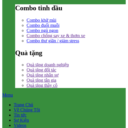
Combo tinh dầu
Combo khử mùi
Combo đuổi muỗi
Combo ngủ ngon
Combo chống say xe & thơm xe
Combo thư giãn / giảm stress
Quà tặng
Quà tặng doanh nghiệp
Quà tặng đối tác
Quà tặng nhân sự
Quà tặng tân gia
Quà tặng thầy cô
Menu
Trang Chủ
Về Chúng Tôi
Tin tức
Sự Kiện
Videos