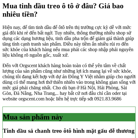
Mua tinh dầu treo ô tô ở đâu? Giá bao
nhiêu tiền?
Hiện nay, để tìm tinh dầu để ôtô trên thị trường cực kỳ dễ với mức
giá đôi khi rẻ đến bất ngờ. Tuy nhiên, thông thường nhiều shop sử
dụng các dạng hương liệu, tinh dầu pha trộn để giảm giá thành giúp
tăng tính cạnh tranh sản phẩm. Điều này tiềm ẩn nhiều rủi ro đến
sức khỏe của khách hàng nếu mua phải các shop nhập phải nguyên
liệu không rõ nguồn gốc, xuất xứ.
Đến với Orgscent khách hàng hoàn toàn có thể yên tâm về chất
lượng của sản phẩm cũng như những lợi ích mang lại về sức khỏe,
chúng tôi đang kết hợp với dự án Đông Y Việt nhằm giúp cho người
dùng có thể mang hơi thở thiên nhiên vào trong không gian sống với
mức giá phải chăng nhất. Cho dù bạn ở Hà Nội, Hải Phòng, Sài
Gòn, Đà Nẵng, Nha Trang,.. hay bất cứ nơi đâu chỉ cần oder tại
website orgscent.com hoặc liên hệ trực tiếp sđt 0921.83.9686
Mua sản phẩm này
Tinh dầu sả chanh treo ôtô hình mặt gấu dễ thương