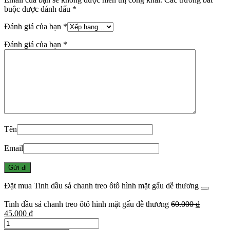
buộc được đánh dấu
*
Đánh giá của bạn
*
Đánh giá của bạn
*
Tên
Email
Đặt mua Tinh dầu sả chanh treo ôtô hình mặt gấu dễ thương
Tinh dầu sả chanh treo ôtô hình mặt gấu dễ thương
60.000
₫
Giá
Giá
45.000
₫
gốc
Số
hiện