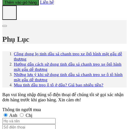
là:
lượng
tại
Liên hệ
Thêm vào giỏ hàng
60.000 ₫.
là:
45.000 ₫.
Phụ Lục
Công dụng lọ tinh dầu sả chanh treo xe ôtô hình mặt gấu dễ
thương
Hướng dẫn cách sử dụng tinh dầu sả chanh treo xe ôtô hình
mặt gấu dễ thương
Những lưu ý khi sử dụng tinh dầu sả chanh treo xe ô tô hình
mặt gấu dễ thương
Mua tinh dầu treo ô tô ở đâu? Giá bao nhiêu tiền?
Bạn vui lòng nhập đúng số điện thoại để chúng tôi sẽ gọi xác nhận
đơn hàng trước khi giao hàng. Xin cảm ơn!
Thông tin người mua
Anh
Chị