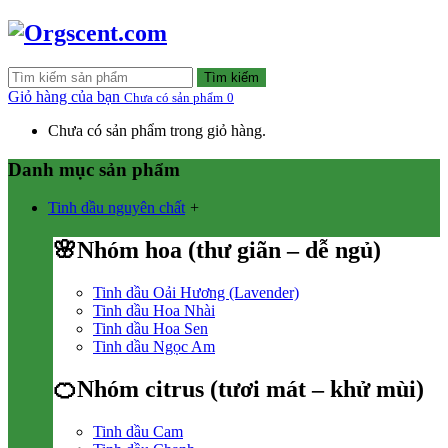
Tìm kiếm
Giỏ hàng của bạn
Chưa có sản phẩm
0
Chưa có sản phẩm trong giỏ hàng.
Danh mục sản phẩm
Tinh dầu nguyên chất
+
🌸Nhóm hoa (thư giãn – dễ ngủ)
Tinh dầu Oải Hương (Lavender)
Tinh dầu Hoa Nhài
Tinh dầu Hoa Sen
Tinh dầu Ngọc Am
🍊Nhóm citrus (tươi mát – khử mùi)
Tinh dầu Cam