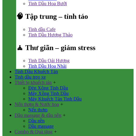
Tinh Dầu Hoa Bưởi
🧠 Tập trung – tỉnh táo
Tinh dầu Cafe
Tinh Dầu Hương Thảo
🧘 Thư giãn – giảm stress
Tinh Dầu Oải Hương
Tinh Dầu Hoa Nhài
Tinh Dầu Khuếch Tán
Tinh dầu treo xe
Thiết bị khuếch tán
+
Đèn Xông Tinh Dầu
Máy Xông Tinh Dầu
Máy Khuếch Tán Tinh Dầu
Nến thơm & Nước hoa
+
Nến thơm
Dầu massage & dầu nền
+
Dầu nền
Dầu massage
Combo & Quà tặng
+