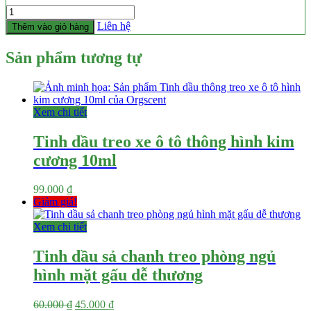
Số
lượng
Liên hệ
Thêm vào giỏ hàng
Sản phẩm tương tự
Xem chi tiết
Tinh dầu treo xe ô tô thông hình kim
cương 10ml
99.000
₫
Giảm giá!
Xem chi tiết
Tinh dầu sả chanh treo phòng ngủ
hình mặt gấu dễ thương
Giá
Giá
60.000
₫
45.000
₫