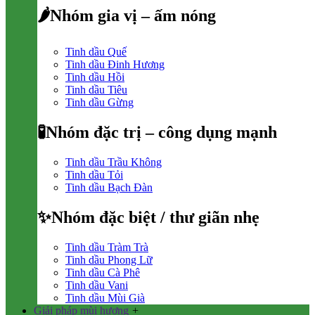
🌶Nhóm gia vị – ấm nóng
Tinh dầu Quế
Tinh dầu Đinh Hương
Tinh dầu Hồi
Tinh dầu Tiêu
Tinh dầu Gừng
🧪Nhóm đặc trị – công dụng mạnh
Tinh dầu Trầu Không
Tinh dầu Tỏi
Tinh dầu Bạch Đàn
✨Nhóm đặc biệt / thư giãn nhẹ
Tinh dầu Tràm Trà
Tinh dầu Phong Lữ
Tinh dầu Cà Phê
Tinh dầu Vani
Tinh dầu Mùi Già
Giải pháp mùi hương
+