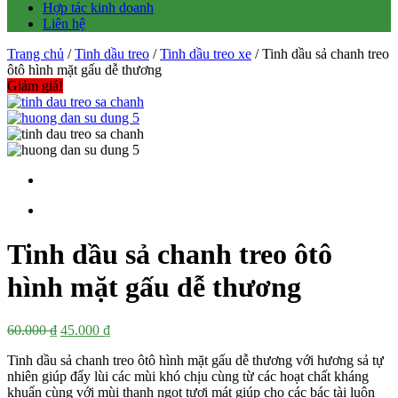
Hợp tác kinh doanh
Liên hệ
Trang chủ
/
Tinh dầu treo
/
Tinh dầu treo xe
/ Tinh dầu sả chanh treo
ôtô hình mặt gấu dễ thương
Giảm giá!
Tinh dầu sả chanh treo ôtô
hình mặt gấu dễ thương
Giá
Giá
60.000
₫
45.000
₫
gốc
hiện
Tinh dầu sả chanh treo ôtô hình mặt gấu dễ thương với hương sả tự
là:
tại
nhiên giúp đẩy lùi các mùi khó chịu cùng từ các hoạt chất kháng
60.000 ₫.
là:
khuẩn cùng với mùi thanh ngọt tươi mát giúp cho các bác tài luôn
45.000 ₫.