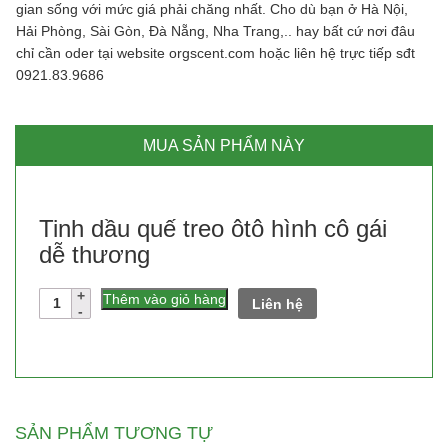
gian sống với mức giá phải chăng nhất. Cho dù bạn ở Hà Nội,
Hải Phòng, Sài Gòn, Đà Nẵng, Nha Trang,.. hay bất cứ nơi đâu
chỉ cần oder tại website orgscent.com hoặc liên hệ trực tiếp sđt
0921.83.9686
MUA SẢN PHẨM NÀY
Tinh dầu quế treo ôtô hình cô gái
dễ thương
Số
Thêm vào giỏ hàng
Liên hệ
lượng
SẢN PHẨM TƯƠNG TỰ