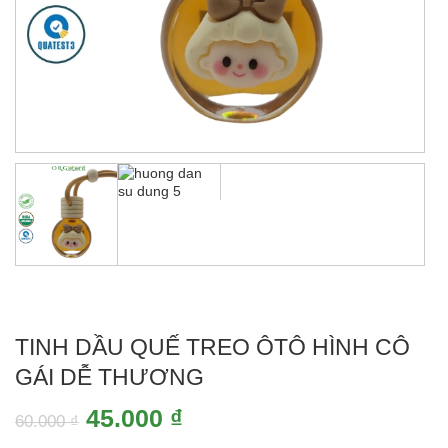
TINH DẦU QUẾ TREO ÔTÔ HÌNH CÔ
GÁI DỄ THƯƠNG
Giá
Giá
45.000
₫
60.000
₫