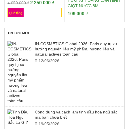
HƯƠNG HOÀNG ĐÀN HÌNH
Giá
Giá
2.250.000
₫
4.650.000
₫
GIỌT NƯỚC 8ML
gốc
hiện
Quà tặng
109.000
₫
là:
tại
4.650.000 ₫.
là:
2.250.000 ₫.
TIN TỨC MỚI
IN-COSMETICS Global 2026: Paris quy tụ xu
hướng nguyên liệu mỹ phẩm, hương liệu và
natural actives toàn cầu
12/06/2026
Công dụng và cách làm tinh dầu hoa ngũ sắc
mà bạn chưa biết
19/05/2026