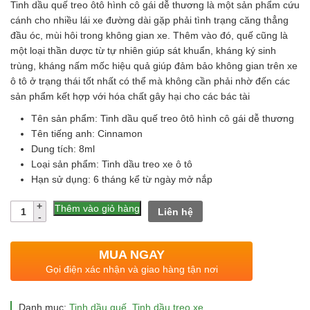
gốc
hiện
Tinh dầu quế treo ôtô hình cô gái dễ thương là một sản phẩm cứu
là:
tại
cánh cho nhiều lái xe đường dài gặp phải tình trạng căng thẳng
đầu óc, mùi hôi trong không gian xe. Thêm vào đó, quế cũng là
60.000 ₫.
là:
một loại thần dược từ tự nhiên giúp sát khuẩn, kháng ký sinh
45.000 ₫.
trùng, kháng nấm mốc hiệu quả giúp đảm bảo không gian trên xe
ô tô ở trạng thái tốt nhất có thể mà không cần phải nhờ đến các
sản phẩm kết hợp với hóa chất gây hại cho các bác tài
Tên sản phẩm: Tinh dầu quế treo ôtô hình cô gái dễ thương
Tên tiếng anh: Cinnamon
Dung tích: 8ml
Loại sản phẩm: Tinh dầu treo xe ô tô
Hạn sử dụng: 6 tháng kể từ ngày mở nắp
Số
Thêm vào giỏ hàng
Liên hệ
lượng
MUA NGAY
Gọi điện xác nhận và giao hàng tận nơi
Danh mục:
Tinh dầu quế
,
Tinh dầu treo xe