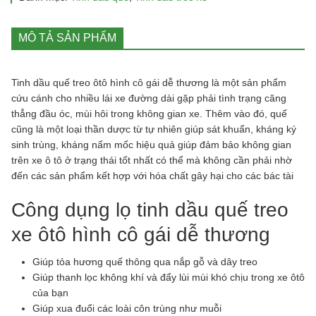
MÔ TẢ SẢN PHẨM
Tinh dầu quế treo ôtô hình cô gái dễ thương là một sản phẩm
cứu cánh cho nhiều lái xe đường dài gặp phải tình trạng căng
thẳng đầu óc, mùi hôi trong không gian xe. Thêm vào đó, quế
cũng là một loại thần dược từ tự nhiên giúp sát khuẩn, kháng ký
sinh trùng, kháng nấm mốc hiệu quả giúp đảm bảo không gian
trên xe ô tô ở trạng thái tốt nhất có thể mà không cần phải nhờ
đến các sản phẩm kết hợp với hóa chất gây hại cho các bác tài
Công dụng lọ tinh dầu quế treo
xe ôtô hình cô gái dễ thương
Giúp tỏa hương quế thông qua nắp gỗ và dây treo
Giúp thanh lọc không khí và đẩy lùi mùi khó chịu trong xe ôtô
của bạn
Giúp xua đuổi các loài côn trùng như muỗi