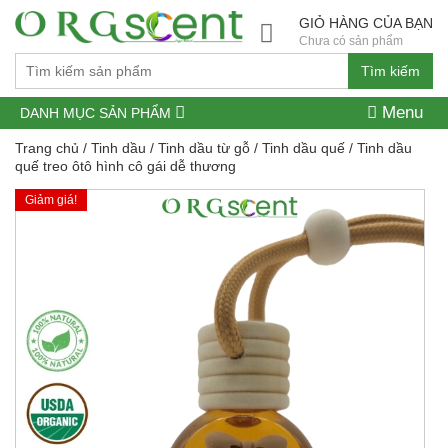
GIỎ HÀNG CỦA BẠN
Chưa có sản phẩm
Tìm kiếm
Menu
DANH MỤC SẢN PHẨM
Trang chủ
/
Tinh dầu
/
Tinh dầu từ gỗ
/
Tinh dầu quế
/ Tinh dầu
quế treo ôtô hình cô gái dễ thương
Giảm giá!