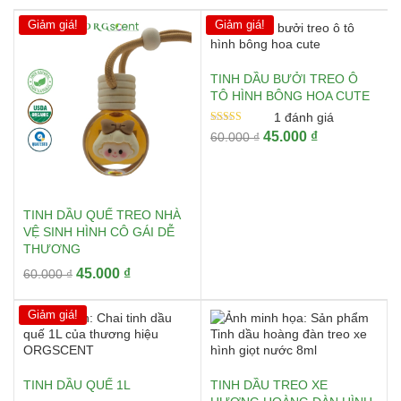
Giảm giá!
Giảm giá!
TINH DẦU BƯỞI TREO Ô
TÔ HÌNH BÔNG HOA CUTE
1
đánh giá
Được xếp
Giá
Giá
45.000
₫
60.000
₫
hạng
gốc
hiện
5.00
5 sao
là:
tại
60.000 ₫.
là:
45.000 ₫.
TINH DẦU QUẾ TREO NHÀ
VỆ SINH HÌNH CÔ GÁI DỄ
THƯƠNG
Giá
Giá
45.000
₫
60.000
₫
gốc
hiện
là:
tại
Giảm giá!
60.000 ₫.
là:
45.000 ₫.
TINH DẦU QUẾ 1L
TINH DẦU TREO XE