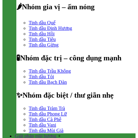
🌶Nhóm gia vị – ấm nóng
Tinh dầu Quế
Tinh dầu Đinh Hương
Tinh dầu Hồi
Tinh dầu Tiêu
Tinh dầu Gừng
🧪Nhóm đặc trị – công dụng mạnh
Tinh dầu Trầu Không
Tinh dầu Tỏi
Tinh dầu Bạch Đàn
✨Nhóm đặc biệt / thư giãn nhẹ
Tinh dầu Tràm Trà
Tinh dầu Phong Lữ
Tinh dầu Cà Phê
Tinh dầu Vani
Tinh dầu Mùi Già
Giải pháp mùi hương
+