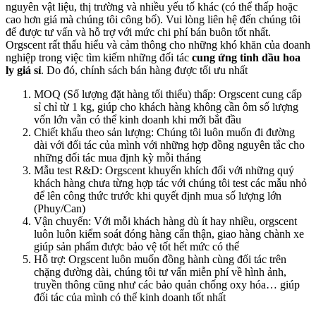
nguyên vật liệu, thị trường và nhiều yếu tố khác (có thể thấp hoặc
cao hơn giá mà chúng tôi công bố). Vui lòng liên hệ đến chúng tôi
để được tư vấn và hỗ trợ với mức chi phí bán buôn tốt nhất.
Orgscent rất thấu hiểu và cảm thông cho những khó khăn của doanh
nghiệp trong việc tìm kiếm những đối tác
cung ứng tinh dầu hoa
ly giá sỉ
. Do đó, chính sách bán hàng được tối ưu nhất
MOQ (Số lượng đặt hàng tối thiểu) thấp: Orgscent cung cấp
sỉ chỉ từ 1 kg, giúp cho khách hàng không cần ôm số lượng
vốn lớn vẫn có thể kinh doanh khi mới bắt đầu
Chiết khấu theo sản lượng: Chúng tôi luôn muốn đi đường
dài với đối tác của mình với những hợp đồng nguyên tắc cho
những đối tác mua định kỳ mỗi tháng
Mẫu test R&D: Orgscent khuyến khích đối với những quý
khách hàng chưa từng hợp tác với chúng tôi test các mẫu nhỏ
để lên công thức trước khi quyết định mua số lượng lớn
(Phuy/Can)
Vận chuyển: Với mỗi khách hàng dù ít hay nhiều, orgscent
luôn luôn kiểm soát đóng hàng cẩn thận, giao hàng chành xe
giúp sản phẩm được bảo vệ tốt hết mức có thể
Hỗ trợ: Orgscent luôn muốn đồng hành cùng đối tác trên
chặng đường dài, chúng tôi tư vấn miễn phí về hình ảnh,
truyền thông cũng như các bảo quản chống oxy hóa… giúp
đối tác của mình có thể kinh doanh tốt nhất