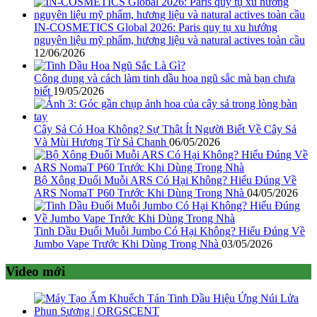
IN-COSMETICS Global 2026: Paris quy tụ xu hướng
nguyên liệu mỹ phẩm, hương liệu và natural actives toàn cầu
12/06/2026
Công dụng và cách làm tinh dầu hoa ngũ sắc mà bạn chưa
biết
19/05/2026
Cây Sả Có Hoa Không? Sự Thật Ít Người Biết Về Cây Sả
Và Mùi Hương Từ Sả Chanh
06/05/2026
Bộ Xông Đuổi Muỗi ARS Có Hại Không? Hiểu Đúng Về
ARS NomaT P60 Trước Khi Dùng Trong Nhà
04/05/2026
Tinh Dầu Đuổi Muỗi Jumbo Có Hại Không? Hiểu Đúng Về
Jumbo Vape Trước Khi Dùng Trong Nhà
03/05/2026
Video mới