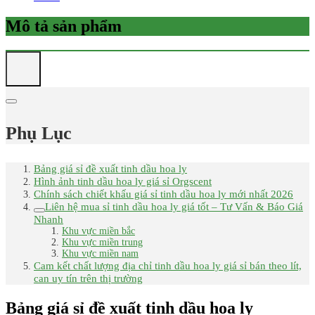
Mô tả sản phẩm
Phụ Lục
Bảng giá sỉ đề xuất tinh dầu hoa ly
Hình ảnh tinh dầu hoa ly giá sỉ Orgscent
Chính sách chiết khấu giá sỉ tinh dầu hoa ly mới nhất 2026
Liên hệ mua sỉ tinh dầu hoa ly giá tốt – Tư Vấn & Báo Giá
Nhanh
Khu vực miền bắc
Khu vực miền trung
Khu vực miền nam
Cam kết chất lượng địa chỉ tinh dầu hoa ly giá sỉ bán theo lít,
can uy tín trên thị trường
Bảng giá sỉ đề xuất tinh dầu hoa ly