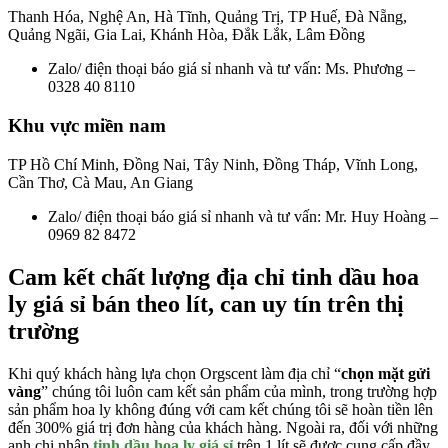
Thanh Hóa, Nghệ An, Hà Tĩnh, Quảng Trị, TP Huế, Đà Nẵng,
Quảng Ngãi, Gia Lai, Khánh Hòa, Đắk Lắk, Lâm Đồng
Zalo/ điện thoại báo giá sỉ nhanh và tư vấn: Ms. Phương –
0328 40 8110
Khu vực miền nam
TP Hồ Chí Minh, Đồng Nai, Tây Ninh, Đồng Tháp, Vĩnh Long,
Cần Thơ, Cà Mau, An Giang
Zalo/ điện thoại báo giá sỉ nhanh và tư vấn: Mr. Huy Hoàng –
0969 82 8472
Cam kết chất lượng địa chỉ tinh dầu hoa
ly giá sỉ bán theo lít, can uy tín trên thị
trường
Khi quý khách hàng lựa chọn Orgscent làm địa chỉ “
chọn mặt gửi
vàng
” chúng tôi luôn cam kết sản phẩm của mình, trong trường hợp
sản phẩm hoa ly không đúng với cam kết chúng tôi sẽ hoàn tiền lên
đến 300% giá trị đơn hàng của khách hàng. Ngoài ra, đối với những
anh chị nhập
tinh dầu hoa ly giá sỉ
trên 1 lít sẽ được cung cấp đầy