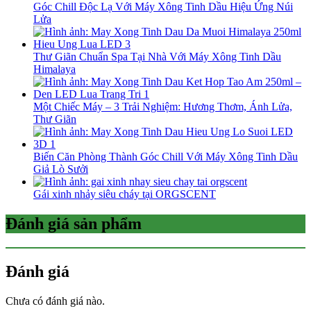
Góc Chill Độc Lạ Với Máy Xông Tinh Dầu Hiệu Ứng Núi
Lửa
Thư Giãn Chuẩn Spa Tại Nhà Với Máy Xông Tinh Dầu
Himalaya
Một Chiếc Máy – 3 Trải Nghiệm: Hương Thơm, Ánh Lửa,
Thư Giãn
Biến Căn Phòng Thành Góc Chill Với Máy Xông Tinh Dầu
Giả Lò Sưởi
Gái xinh nhảy siêu cháy tại ORGSCENT
Đánh giá sản phẩm
Đánh giá
Chưa có đánh giá nào.