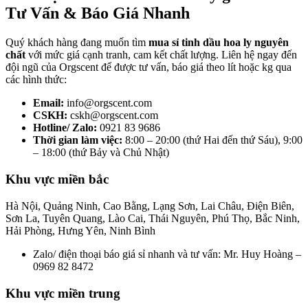
Tư Vấn & Báo Giá Nhanh
Quý khách hàng đang muốn tìm
mua sỉ tinh dầu hoa ly nguyên
chất
với mức giá cạnh tranh, cam kết chất lượng. Liên hệ ngay đến
đội ngũ của Orgscent để được tư vấn, báo giá theo lít hoặc kg qua
các hình thức:
Email:
info@orgscent.com
CSKH:
cskh@orgscent.com
Hotline/ Zalo:
0921 83 9686
Thời gian làm việc:
8:00 – 20:00 (thứ Hai đến thứ Sáu), 9:00
– 18:00 (thứ Bảy và Chủ Nhật)
Khu vực miền bắc
Hà Nội, Quảng Ninh, Cao Bằng, Lạng Sơn, Lai Châu, Điện Biên,
Sơn La, Tuyên Quang, Lào Cai, Thái Nguyên, Phú Thọ, Bắc Ninh,
Hải Phòng, Hưng Yên, Ninh Bình
Zalo/ điện thoại báo giá sỉ nhanh và tư vấn: Mr. Huy Hoàng –
0969 82 8472
Khu vực miền trung