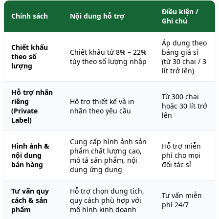
Điều kiện /
Chính sách
Nội dung hỗ trợ
Ghi chú
Áp dụng theo
Chiết khấu
Chiết khấu từ 8% – 22%
bảng giá sỉ
theo số
tùy theo số lượng nhập
(từ 30 chai / 3
lượng
lít trở lên)
Hỗ trợ nhãn
Từ 300 chai
riêng
Hỗ trợ thiết kế và in
hoặc 30 lít trở
(Private
nhãn theo yêu cầu
lên
Label)
Cung cấp hình ảnh sản
Hình ảnh &
Hỗ trợ miễn
phẩm chất lượng cao,
nội dung
phí cho mọi
mô tả sản phẩm, nội
bán hàng
đối tác sỉ
dung ứng dụng
Tư vấn quy
Hỗ trợ chọn dung tích,
Tư vấn miễn
cách & sản
quy cách phù hợp với
phí 24/7
phẩm
mô hình kinh doanh