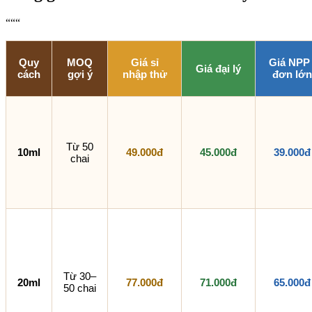
“““
Quy
MOQ
Giá sỉ
Giá NPP 
Giá đại lý
cách
gợi ý
nhập thử
đơn lớn
Từ 50
10ml
49.000đ
45.000đ
39.000đ
chai
Từ 30–
20ml
77.000đ
71.000đ
65.000đ
50 chai