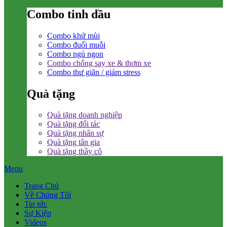
Combo tinh dầu
Combo khử mùi
Combo đuổi muỗi
Combo ngủ ngon
Combo chống say xe & thơm xe
Combo thư giãn / giảm stress
Quà tặng
Quà tặng doanh nghiệp
Quà tặng đối tác
Quà tặng nhân sự
Quà tặng tân gia
Quà tặng thầy cô
Menu
Trang Chủ
Về Chúng Tôi
Tin tức
Sự Kiện
Videos