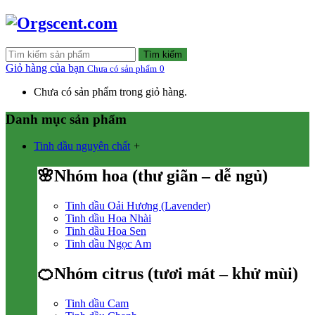
Tìm kiếm
Giỏ hàng của bạn
Chưa có sản phẩm
0
Chưa có sản phẩm trong giỏ hàng.
Danh mục sản phẩm
Tinh dầu nguyên chất
+
🌸Nhóm hoa (thư giãn – dễ ngủ)
Tinh dầu Oải Hương (Lavender)
Tinh dầu Hoa Nhài
Tinh dầu Hoa Sen
Tinh dầu Ngọc Am
🍊Nhóm citrus (tươi mát – khử mùi)
Tinh dầu Cam