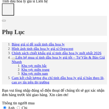
Tinh dầu hoa ly giá sỉ
Liên hệ
Phụ Lục
Bảng giá sỉ đề xuất tinh dầu hoa ly
Hình ảnh tinh dầu hoa ly giá sỉ Orgscent
Chính sách chiết khấu giá sỉ tinh dầu hoa ly mới nhất 2026
Liên hệ mua sỉ tinh dầu hoa ly giá tốt – Tư Vấn & Báo Giá
Nhanh
Khu vực miền bắc
Khu vực miền trung
Khu vực miền nam
Cam kết chất lượng địa chỉ tinh dầu hoa ly giá sỉ bán theo lít,
can uy tín trên thị trường
Bạn vui lòng nhập đúng số điện thoại để chúng tôi sẽ gọi xác nhận
đơn hàng trước khi giao hàng. Xin cảm ơn!
Thông tin người mua
Anh
Chị