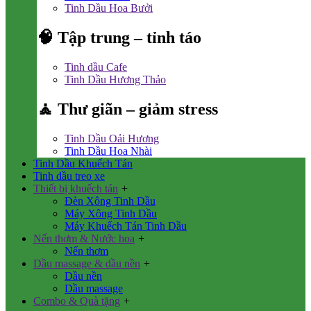
Tinh Dầu Hoa Bưởi
🧠 Tập trung – tỉnh táo
Tinh dầu Cafe
Tinh Dầu Hương Thảo
🧘 Thư giãn – giảm stress
Tinh Dầu Oải Hương
Tinh Dầu Hoa Nhài
Tinh Dầu Khuếch Tán
Tinh dầu treo xe
Thiết bị khuếch tán
+
Đèn Xông Tinh Dầu
Máy Xông Tinh Dầu
Máy Khuếch Tán Tinh Dầu
Nến thơm & Nước hoa
+
Nến thơm
Dầu massage & dầu nền
+
Dầu nền
Dầu massage
Combo & Quà tặng
+