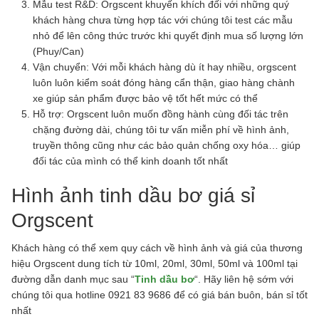
Mẫu test R&D: Orgscent khuyến khích đối với những quý
khách hàng chưa từng hợp tác với chúng tôi test các mẫu
nhỏ để lên công thức trước khi quyết định mua số lượng lớn
(Phuy/Can)
Vận chuyển: Với mỗi khách hàng dù ít hay nhiều, orgscent
luôn luôn kiểm soát đóng hàng cẩn thận, giao hàng chành
xe giúp sản phẩm được bảo vệ tốt hết mức có thể
Hỗ trợ: Orgscent luôn muốn đồng hành cùng đối tác trên
chặng đường dài, chúng tôi tư vấn miễn phí về hình ảnh,
truyền thông cũng như các bảo quản chống oxy hóa… giúp
đối tác của mình có thể kinh doanh tốt nhất
Hình ảnh tinh dầu bơ giá sỉ
Orgscent
Khách hàng có thể xem quy cách về hình ảnh và giá của thương
hiệu Orgscent dung tích từ 10ml, 20ml, 30ml, 50ml và 100ml tại
đường dẫn danh mục sau “
Tinh dầu bơ
“. Hãy liên hệ sớm với
chúng tôi qua hotline 0921 83 9686 để có giá bán buôn, bán sỉ tốt
nhất