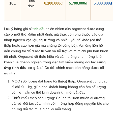
Theo
10L
6.100.000đ
5.700.000đ
5.300.000đ
đơn
Lưu ý bảng giá sỉ
tinh dầu
thiên nhiên của orgscent được cung
cấp ở một thời điểm nhất định, giá thực còn phụ thuộc vào giá
nhập nguyên vật liệu, thị trường và nhiều yếu tố khác (có thể
thấp hoặc cao hơn giá mà chúng tôi công bố). Vui lòng liên hệ
đến chúng tôi để được tư vấn và hỗ trợ với mức chi phí bán buôn
tốt nhất. Orgscent rất thấu hiểu và cảm thông cho những khó
khăn của doanh nghiệp trong việc tìm kiếm những đối tác
cung
ứng tinh dầu bơ giá sỉ
. Do đó, chính sách bán hàng được tối
ưu nhất
MOQ (Số lượng đặt hàng tối thiểu) thấp: Orgscent cung cấp
sỉ chỉ từ 1 kg, giúp cho khách hàng không cần ôm số lượng
vốn lớn vẫn có thể kinh doanh khi mới bắt đầu
Chiết khấu theo sản lượng: Chúng tôi luôn muốn đi đường
dài với đối tác của mình với những hợp đồng nguyên tắc cho
những đối tác mua định kỳ mỗi tháng