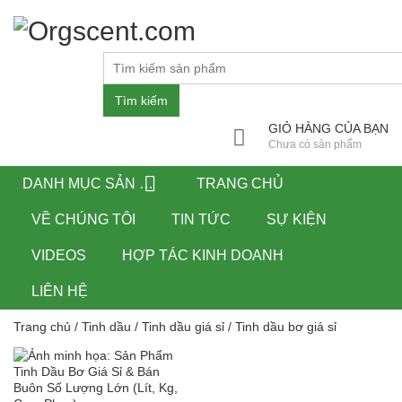
Tìm kiếm
GIỎ HÀNG CỦA BẠN
Chưa có sản phẩm
DANH MỤC SẢN PHẨM
TRANG CHỦ
VỀ CHÚNG TÔI
TIN TỨC
SỰ KIỆN
VIDEOS
HỢP TÁC KINH DOANH
LIÊN HỆ
Trang chủ
/
Tinh dầu
/
Tinh dầu giá sỉ
/ Tinh dầu bơ giá sỉ