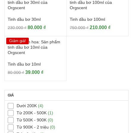
420.000 ₫.
là:
160.000 ₫.
là:
120.000 ₫.
59.000 ₫.
Tinh dầu bơ 30ml
Tinh dầu bơ 100ml
Giá
Giá
Giá
Giá
80.000
₫
210.000
₫
230.000
₫
750.000
₫
gốc
hiện
gốc
hiện
là:
tại
là:
tại
Giảm giá!
230.000 ₫.
là:
750.000 ₫.
là:
80.000 ₫.
210.000 ₫.
Tinh dầu bơ 10ml
Giá
Giá
39.000
₫
80.000
₫
gốc
hiện
là:
tại
80.000 ₫.
là:
GIÁ
39.000 ₫.
Dưới 200K
(4)
Từ 200K - 500K
(1)
Từ 500K - 900K
(0)
Từ 900K - 2 triệu
(0)