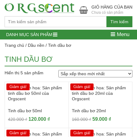
GIỎ HÀNG CỦA BẠN
Chưa có sản phẩm
Tìm kiếm
Menu
DANH MỤC SẢN PHẨM
Trang chủ
/
Dầu nền
/ Tinh dầu bơ
TINH DẦU BƠ
Hiển thị 5 sản phẩm
Giảm giá!
Giảm giá!
Tinh dầu bơ 50ml
Tinh dầu bơ 20ml
Giá
Giá
Giá
Giá
120.000
₫
59.000
₫
420.000
₫
160.000
₫
gốc
hiện
gốc
hiện
là:
tại
là:
tại
Giảm giá!
Giảm giá!