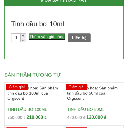
MUA SẢN PHẨM NÀY
Tinh dầu bơ 10ml
Số
Thêm vào giỏ hàng
Liên hệ
lượng
SẢN PHẨM TƯƠNG TỰ
Giảm giá!
Giảm giá!
TINH DẦU BƠ 100ML
TINH DẦU BƠ 50ML
Giá
Giá
Giá
Giá
210.000
₫
120.000
₫
750.000
₫
420.000
₫
gốc
hiện
gốc
hiện