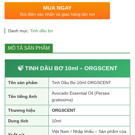
80.000 ₫.
là:
MUA NGAY
39.000 ₫.
Gọi điện xác nhận và giao hàng tận nơi
Danh mục:
Tinh dầu bơ
MÔ TẢ SẢN PHẨM
🍃 TINH DẦU BƠ 10ml – ORGSCENT
Tên sản phẩm
Tinh Dầu Bơ 10ml ORGSCENT
Avocado Essential Oil (Persea
Tên tiếng Anh
gratissima)
Thương hiệu
ORGSCENT
Dung tích
10ml
Việt Nam / Nhập khẩu – Sản phẩm của
Xuất xứ