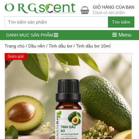
GIỎ HÀNG CỦA BẠN
Chưa có sản phẩm
Tìm kiếm
Menu
DANH MỤC SẢN PHẨM
Trang chủ
/
Dầu nền
/
Tinh dầu bơ
/ Tinh dầu bơ 10ml
Giảm giá!