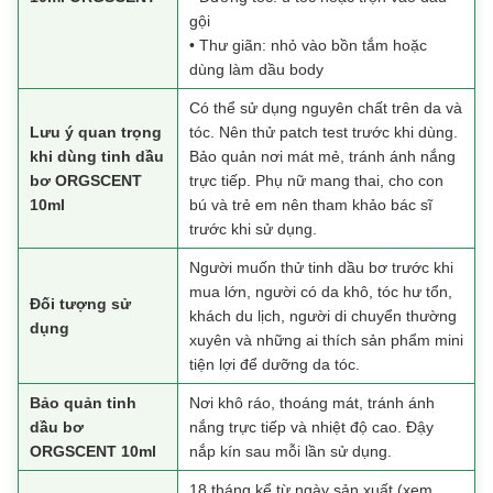
gội
• Thư giãn: nhỏ vào bồn tắm hoặc
dùng làm dầu body
Có thể sử dụng nguyên chất trên da và
Lưu ý quan trọng
tóc. Nên thử patch test trước khi dùng.
khi dùng tinh dầu
Bảo quản nơi mát mẻ, tránh ánh nắng
bơ ORGSCENT
trực tiếp. Phụ nữ mang thai, cho con
10ml
bú và trẻ em nên tham khảo bác sĩ
trước khi sử dụng.
Người muốn thử tinh dầu bơ trước khi
mua lớn, người có da khô, tóc hư tổn,
Đối tượng sử
khách du lịch, người di chuyển thường
dụng
xuyên và những ai thích sản phẩm mini
tiện lợi để dưỡng da tóc.
Bảo quản tinh
Nơi khô ráo, thoáng mát, tránh ánh
dầu bơ
nắng trực tiếp và nhiệt độ cao. Đậy
ORGSCENT 10ml
nắp kín sau mỗi lần sử dụng.
18 tháng kể từ ngày sản xuất (xem