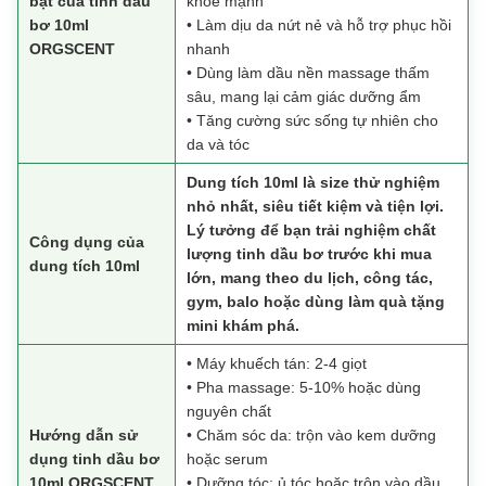
bật của tinh dầu
khỏe mạnh
bơ 10ml
• Làm dịu da nứt nẻ và hỗ trợ phục hồi
ORGSCENT
nhanh
• Dùng làm dầu nền massage thấm
sâu, mang lại cảm giác dưỡng ẩm
• Tăng cường sức sống tự nhiên cho
da và tóc
Dung tích 10ml là size thử nghiệm
nhỏ nhất, siêu tiết kiệm và tiện lợi.
Lý tưởng để bạn trải nghiệm chất
Công dụng của
lượng tinh dầu bơ trước khi mua
dung tích 10ml
lớn, mang theo du lịch, công tác,
gym, balo hoặc dùng làm quà tặng
mini khám phá.
• Máy khuếch tán: 2-4 giọt
• Pha massage: 5-10% hoặc dùng
nguyên chất
Hướng dẫn sử
• Chăm sóc da: trộn vào kem dưỡng
dụng tinh dầu bơ
hoặc serum
10ml ORGSCENT
• Dưỡng tóc: ủ tóc hoặc trộn vào dầu