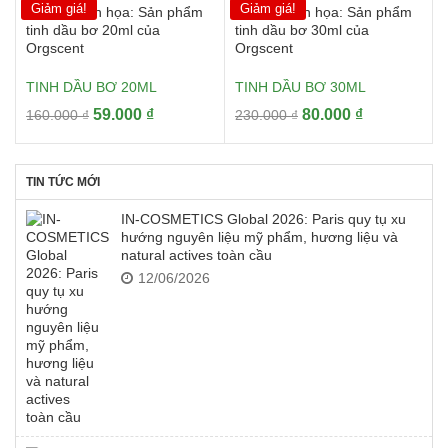
là:
tại
là:
tại
Giảm giá!
Giảm giá!
750.000 ₫.
là:
420.000 ₫.
là:
210.000 ₫.
120.000 ₫.
TINH DẦU BƠ 20ML
TINH DẦU BƠ 30ML
Giá
Giá
Giá
Giá
59.000
₫
80.000
₫
160.000
₫
230.000
₫
gốc
hiện
gốc
hiện
là:
tại
là:
tại
160.000 ₫.
là:
230.000 ₫.
là:
TIN TỨC MỚI
59.000 ₫.
80.000 ₫.
IN-COSMETICS Global 2026: Paris quy tụ xu
hướng nguyên liệu mỹ phẩm, hương liệu và
natural actives toàn cầu
12/06/2026