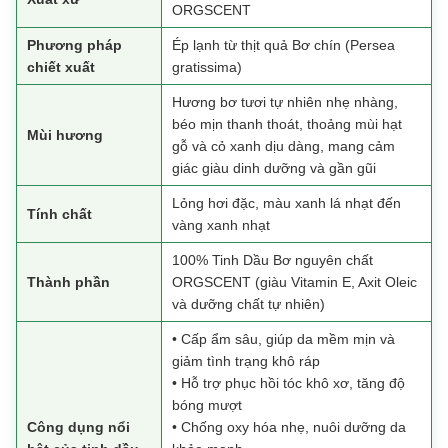
ORGSCENT
Phương pháp
Ép lạnh từ thịt quả Bơ chín (Persea
chiết xuất
gratissima)
Hương bơ tươi tự nhiên nhẹ nhàng,
béo mịn thanh thoát, thoảng mùi hạt
Mùi hương
gỗ và cỏ xanh dịu dàng, mang cảm
giác giàu dinh dưỡng và gần gũi
Lỏng hơi đặc, màu xanh lá nhạt đến
Tính chất
vàng xanh nhạt
100% Tinh Dầu Bơ nguyên chất
Thành phần
ORGSCENT (giàu Vitamin E, Axit Oleic
và dưỡng chất tự nhiên)
• Cấp ẩm sâu, giúp da mềm mịn và
giảm tình trạng khô ráp
• Hỗ trợ phục hồi tóc khô xơ, tăng độ
bóng mượt
Công dụng nổi
• Chống oxy hóa nhẹ, nuôi dưỡng da