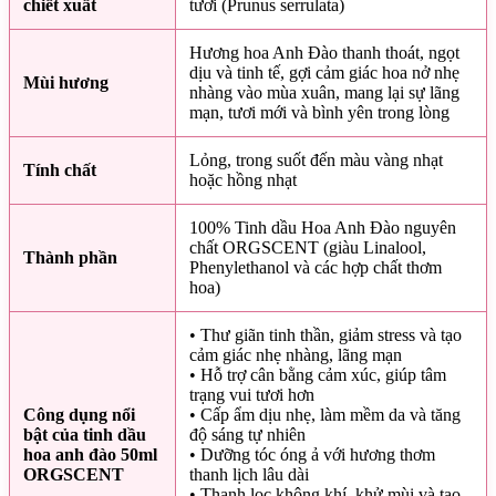
chiết xuất
tươi (Prunus serrulata)
Hương hoa Anh Đào thanh thoát, ngọt
dịu và tinh tế, gợi cảm giác hoa nở nhẹ
Mùi hương
nhàng vào mùa xuân, mang lại sự lãng
mạn, tươi mới và bình yên trong lòng
Lỏng, trong suốt đến màu vàng nhạt
Tính chất
hoặc hồng nhạt
100% Tinh dầu Hoa Anh Đào nguyên
chất ORGSCENT (giàu Linalool,
Thành phần
Phenylethanol và các hợp chất thơm
hoa)
• Thư giãn tinh thần, giảm stress và tạo
cảm giác nhẹ nhàng, lãng mạn
• Hỗ trợ cân bằng cảm xúc, giúp tâm
trạng vui tươi hơn
Công dụng nổi
• Cấp ẩm dịu nhẹ, làm mềm da và tăng
bật của tinh dầu
độ sáng tự nhiên
hoa anh đào 50ml
• Dưỡng tóc óng ả với hương thơm
ORGSCENT
thanh lịch lâu dài
• Thanh lọc không khí, khử mùi và tạo