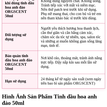
Không dùng nguyên chất. Không uống.
khi dùng tinh dầu
Tránh tiếp xúc với mắt và niêm mạc.
hoa anh đào
Nên thử patch test trước khi sử dụng.
ORGSCENT
Phụ nữ mang thai, cho con bú và trẻ em
50ml
nên tham khảo bác sĩ trước khi dùng.
Người yêu thích hương hoa thanh lịch,
cần thư giãn và cân bằng cảm xúc,
Đối tượng sử
chăm sóc da tóc tự nhiên, spa, salon tóc
dụng
và những ai muốn không gian sống lãng
mạn, tinh tế.
Bảo quản tinh
Nơi khô ráo, thoáng mát, tránh ánh nắng
dầu hoa anh đào
trực tiếp. Đậy nắp kín sau mỗi lần sử
ORGSCENT
dụng.
50ml
24 tháng kể từ ngày sản xuất (xem ngày
Hạn sử dụng
trên bao bì sản phẩm ORGSCENT)
Hình Ảnh Sản Phẩm Tinh dầu hoa anh
đào 50ml