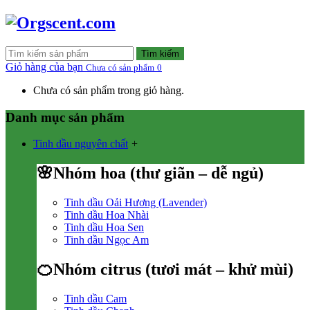
Tìm kiếm
Giỏ hàng của bạn
Chưa có sản phẩm
0
Chưa có sản phẩm trong giỏ hàng.
Danh mục sản phẩm
Tinh dầu nguyên chất
+
🌸Nhóm hoa (thư giãn – dễ ngủ)
Tinh dầu Oải Hương (Lavender)
Tinh dầu Hoa Nhài
Tinh dầu Hoa Sen
Tinh dầu Ngọc Am
🍊Nhóm citrus (tươi mát – khử mùi)
Tinh dầu Cam