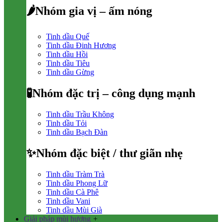
🌶Nhóm gia vị – ấm nóng
Tinh dầu Quế
Tinh dầu Đinh Hương
Tinh dầu Hồi
Tinh dầu Tiêu
Tinh dầu Gừng
🧪Nhóm đặc trị – công dụng mạnh
Tinh dầu Trầu Không
Tinh dầu Tỏi
Tinh dầu Bạch Đàn
✨Nhóm đặc biệt / thư giãn nhẹ
Tinh dầu Tràm Trà
Tinh dầu Phong Lữ
Tinh dầu Cà Phê
Tinh dầu Vani
Tinh dầu Mùi Già
Giải pháp mùi hương
+