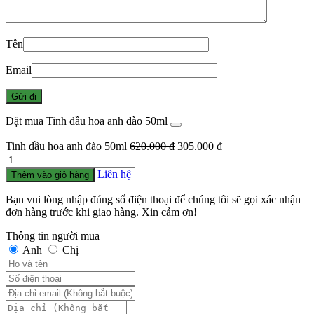
Tên
Email
Đặt mua Tinh dầu hoa anh đào 50ml
Giá
Giá
Tinh dầu hoa anh đào 50ml
620.000
₫
305.000
₫
Số
gốc
hiện
lượng
là:
tại
Liên hệ
Thêm vào giỏ hàng
620.000 ₫.
là:
305.000 ₫.
Bạn vui lòng nhập đúng số điện thoại để chúng tôi sẽ gọi xác nhận
đơn hàng trước khi giao hàng. Xin cảm ơn!
Thông tin người mua
Anh
Chị