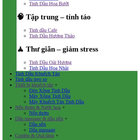
Tinh Dầu Hoa Bưởi
🧠 Tập trung – tỉnh táo
Tinh dầu Cafe
Tinh Dầu Hương Thảo
🧘 Thư giãn – giảm stress
Tinh Dầu Oải Hương
Tinh Dầu Hoa Nhài
Tinh Dầu Khuếch Tán
Tinh dầu treo xe
Thiết bị khuếch tán
+
Đèn Xông Tinh Dầu
Máy Xông Tinh Dầu
Máy Khuếch Tán Tinh Dầu
Nến thơm & Nước hoa
+
Nến thơm
Dầu massage & dầu nền
+
Dầu nền
Dầu massage
Combo & Quà tặng
+