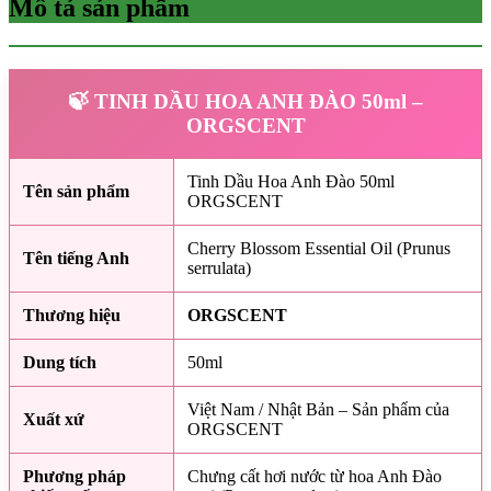
Mô tả sản phẩm
🍃 TINH DẦU HOA ANH ĐÀO 50ml –
ORGSCENT
Tinh Dầu Hoa Anh Đào 50ml
Tên sản phẩm
ORGSCENT
Cherry Blossom Essential Oil (Prunus
Tên tiếng Anh
serrulata)
Thương hiệu
ORGSCENT
Dung tích
50ml
Việt Nam / Nhật Bản – Sản phẩm của
Xuất xứ
ORGSCENT
Phương pháp
Chưng cất hơi nước từ hoa Anh Đào