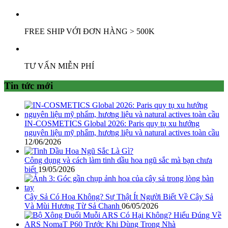
FREE SHIP VỚI ĐƠN HÀNG > 500K
TƯ VẤN MIỄN PHÍ
Tin tức mới
IN-COSMETICS Global 2026: Paris quy tụ xu hướng
nguyên liệu mỹ phẩm, hương liệu và natural actives toàn cầu
12/06/2026
Công dụng và cách làm tinh dầu hoa ngũ sắc mà bạn chưa
biết
19/05/2026
Cây Sả Có Hoa Không? Sự Thật Ít Người Biết Về Cây Sả
Và Mùi Hương Từ Sả Chanh
06/05/2026