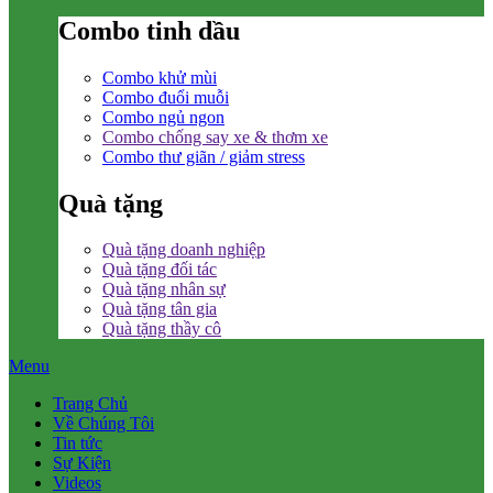
Combo tinh dầu
Combo khử mùi
Combo đuổi muỗi
Combo ngủ ngon
Combo chống say xe & thơm xe
Combo thư giãn / giảm stress
Quà tặng
Quà tặng doanh nghiệp
Quà tặng đối tác
Quà tặng nhân sự
Quà tặng tân gia
Quà tặng thầy cô
Menu
Trang Chủ
Về Chúng Tôi
Tin tức
Sự Kiện
Videos