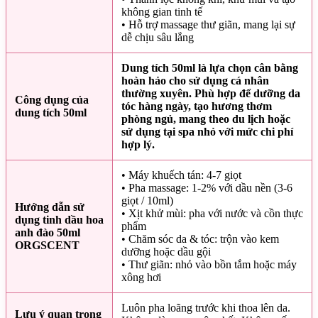
không gian tinh tế
• Hỗ trợ massage thư giãn, mang lại sự
dễ chịu sâu lắng
Dung tích 50ml là lựa chọn cân bằng
hoàn hảo cho sử dụng cá nhân
thường xuyên. Phù hợp để dưỡng da
Công dụng của
tóc hàng ngày, tạo hương thơm
dung tích 50ml
phòng ngủ, mang theo du lịch hoặc
sử dụng tại spa nhỏ với mức chi phí
hợp lý.
• Máy khuếch tán: 4-7 giọt
• Pha massage: 1-2% với dầu nền (3-6
giọt / 10ml)
Hướng dẫn sử
• Xịt khử mùi: pha với nước và cồn thực
dụng tinh dầu hoa
phẩm
anh đào 50ml
• Chăm sóc da & tóc: trộn vào kem
ORGSCENT
dưỡng hoặc dầu gội
• Thư giãn: nhỏ vào bồn tắm hoặc máy
xông hơi
Luôn pha loãng trước khi thoa lên da.
Lưu ý quan trọng