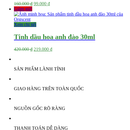
Giá
Giá
160.000
₫
99.000
₫
gốc
hiện
Giảm giá!
là:
tại
160.000 ₫.
là:
99.000 ₫.
Xem chi tiết
Tinh dầu hoa anh đào 30ml
Giá
Giá
420.000
₫
219.000
₫
gốc
hiện
là:
tại
420.000 ₫.
là:
SẢN PHẨM LÀNH TÍNH
219.000 ₫.
GIAO HÀNG TRÊN TOÀN QUỐC
NGUỒN GỐC RÕ RÀNG
THANH TOÁN DỄ DÀNG