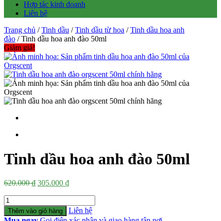
Hợp tác kinh doanh
Liên hệ
Trang chủ
/
Tinh dầu
/
Tinh dầu từ hoa
/
Tinh dầu hoa anh
đào
/ Tinh dầu hoa anh đào 50ml
Giảm giá!
Tinh dầu hoa anh đào 50ml
Giá
Giá
620.000
₫
305.000
₫
gốc
hiện
Số
là:
tại
lượng
620.000 ₫.
là:
Liên hệ
Thêm vào giỏ hàng
305.000 ₫.
Mua ngay
Gọi điện xác nhận và giao hàng tận nơi