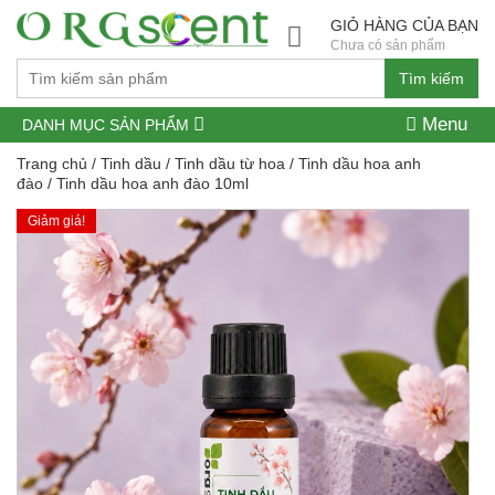
GIỎ HÀNG CỦA BẠN
Chưa có sản phẩm
Tìm kiếm
Menu
DANH MỤC SẢN PHẨM
Trang chủ
/
Tinh dầu
/
Tinh dầu từ hoa
/
Tinh dầu hoa anh
đào
/ Tinh dầu hoa anh đào 10ml
Giảm giá!