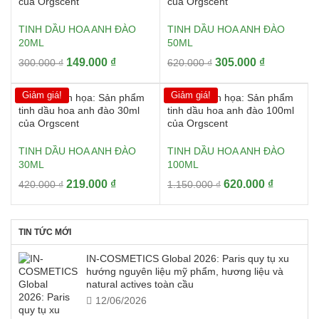
TINH DẦU HOA ANH ĐÀO
TINH DẦU HOA ANH ĐÀO
20ML
50ML
Giá
Giá
Giá
Giá
149.000
₫
305.000
₫
300.000
₫
620.000
₫
gốc
hiện
gốc
hiện
là:
tại
là:
tại
Giảm giá!
Giảm giá!
300.000 ₫.
là:
620.000 ₫.
là:
149.000 ₫.
305.000 ₫.
TINH DẦU HOA ANH ĐÀO
TINH DẦU HOA ANH ĐÀO
30ML
100ML
Giá
Giá
Giá
Giá
219.000
₫
620.000
₫
420.000
₫
1.150.000
₫
gốc
hiện
gốc
hiện
là:
tại
là:
tại
420.000 ₫.
là:
1.150.000 ₫.
là:
TIN TỨC MỚI
219.000 ₫.
620.000 
IN-COSMETICS Global 2026: Paris quy tụ xu
hướng nguyên liệu mỹ phẩm, hương liệu và
natural actives toàn cầu
12/06/2026