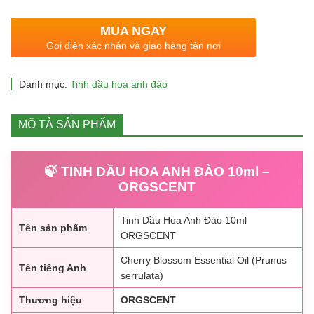
là:
tại
160.000 ₫.
là:
MUA NGAY
99.000 ₫.
Gọi điện xác nhận và giao hàng tận nơi
Danh mục:
Tinh dầu hoa anh đào
MÔ TẢ SẢN PHẨM
🍃 TINH DẦU HOA ANH ĐÀO 10ml –
ORGSCENT
Tinh Dầu Hoa Anh Đào 10ml
Tên sản phẩm
ORGSCENT
Cherry Blossom Essential Oil (Prunus
Tên tiếng Anh
serrulata)
Thương hiệu
ORGSCENT