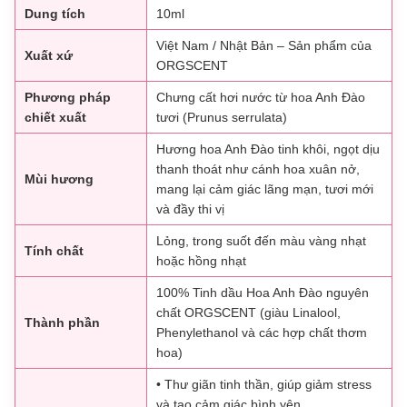
Dung tích
10ml
Việt Nam / Nhật Bản – Sản phẩm của
Xuất xứ
ORGSCENT
Phương pháp
Chưng cất hơi nước từ hoa Anh Đào
chiết xuất
tươi (Prunus serrulata)
Hương hoa Anh Đào tinh khôi, ngọt dịu
thanh thoát như cánh hoa xuân nở,
Mùi hương
mang lại cảm giác lãng mạn, tươi mới
và đầy thi vị
Lỏng, trong suốt đến màu vàng nhạt
Tính chất
hoặc hồng nhạt
100% Tinh dầu Hoa Anh Đào nguyên
chất ORGSCENT (giàu Linalool,
Thành phần
Phenylethanol và các hợp chất thơm
hoa)
• Thư giãn tinh thần, giúp giảm stress
và tạo cảm giác bình yên