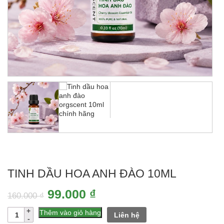
TINH DẦU HOA ANH ĐÀO 10ML
Giá
Giá
99.000
₫
160.000
₫
gốc
hiện
Số
Thêm vào giỏ hàng
Liên hệ
lượng