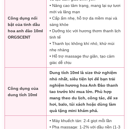
• Nâng cao tâm trạng, mang lại sự tươi
mới và lãng mạn
Công dụng nổi
• Cấp ẩm nhẹ, hỗ trợ da mềm mại và
bật của tinh dầu
sáng khỏe
hoa anh đào 10ml
• Dưỡng tóc với hương thơm thanh lịch
ORGSCENT
tinh tế
• Thanh lọc không khí nhỏ, khử mùi
nhẹ nhàng
• Hỗ trợ massage thư giãn, tạo cảm
giác dễ chịu
Dung tích 10ml là size thử nghiệm
nhỏ nhất, siêu tiện lợi để bạn trải
nghiệm hương hoa Anh Đào thanh
Công dụng của
tao trước khi mua lớn. Phù hợp
dung tích 10ml
mang theo du lịch, công tác, để xe
hơi, balo, túi xách hoặc dùng làm
quà tặng mini khám phá.
• Máy khuếch tán: 2-4 giọt mỗi lần
• Pha massage: 1-2% với dầu nền (1-3