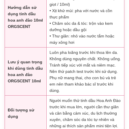
giọt / 10ml)
Hướng dẫn sử
• Xịt khử mùi: pha với nước và cồn
dụng tinh dầu
thực phẩm
hoa anh đào 10ml
• Chăm sóc da & tóc: trộn vào kem
ORGSCENT
dưỡng hoặc dầu gội
• Thư giãn: nhỏ vào nước tắm hoặc
máy xông hơi
Luôn pha loãng trước khi thoa lên da.
Không dùng nguyên chất. Không uống.
Lưu ý quan trọng
Tránh tiếp xúc với mắt và niêm mạc.
khi dùng tinh dầu
Nên thử patch test trước khi sử dụng.
hoa anh đào
Phụ nữ mang thai, cho con bú và trẻ
ORGSCENT 10ml
em nên tham khảo bác sĩ trước khi
dùng.
Người muốn thử tinh dầu Hoa Anh Đào
trước khi mua lớn, người cần thư giãn
Đối tượng sử
và cân bằng cảm xúc, du lịch thường
dụng
xuyên, chăm sóc da tóc tự nhiên và
những ai thích sản phẩm mini tiện lợi.