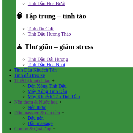
Tinh Dầu Hoa Bưởi
🧠 Tập trung – tỉnh táo
Tinh dầu Cafe
Tinh Dầu Hương Thảo
🧘 Thư giãn – giảm stress
Tinh Dầu Oải Hương
Tinh Dầu Hoa Nhài
Tinh Dầu Khuếch Tán
Tinh dầu treo xe
Thiết bị khuếch tán
+
Đèn Xông Tinh Dầu
Máy Xông Tinh Dầu
Máy Khuếch Tán Tinh Dầu
Nến thơm & Nước hoa
+
Nến thơm
Dầu massage & dầu nền
+
Dầu nền
Dầu massage
Combo & Quà tặng
+