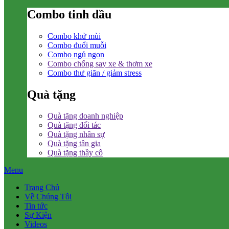
Combo tinh dầu
Combo khử mùi
Combo đuổi muỗi
Combo ngủ ngon
Combo chống say xe & thơm xe
Combo thư giãn / giảm stress
Quà tặng
Quà tặng doanh nghiệp
Quà tặng đối tác
Quà tặng nhân sự
Quà tặng tân gia
Quà tặng thầy cô
Menu
Trang Chủ
Về Chúng Tôi
Tin tức
Sự Kiện
Videos