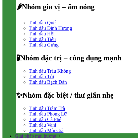
🌶Nhóm gia vị – ấm nóng
Tinh dầu Quế
Tinh dầu Đinh Hương
Tinh dầu Hồi
Tinh dầu Tiêu
Tinh dầu Gừng
🧪Nhóm đặc trị – công dụng mạnh
Tinh dầu Trầu Không
Tinh dầu Tỏi
Tinh dầu Bạch Đàn
✨Nhóm đặc biệt / thư giãn nhẹ
Tinh dầu Tràm Trà
Tinh dầu Phong Lữ
Tinh dầu Cà Phê
Tinh dầu Vani
Tinh dầu Mùi Già
Giải pháp mùi hương
+