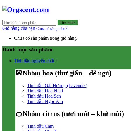
Tìm kiếm
Giỏ hàng của bạn
Chưa có sản phẩm
0
Chưa có sản phẩm trong giỏ hàng.
Danh mục sản phẩm
Tinh dầu nguyên chất
+
🌸Nhóm hoa (thư giãn – dễ ngủ)
Tinh dầu Oải Hương (Lavender)
Tinh dầu Hoa Nhài
Tinh dầu Hoa Sen
Tinh dầu Ngọc Am
🍊Nhóm citrus (tươi mát – khử mùi)
Tinh dầu Cam