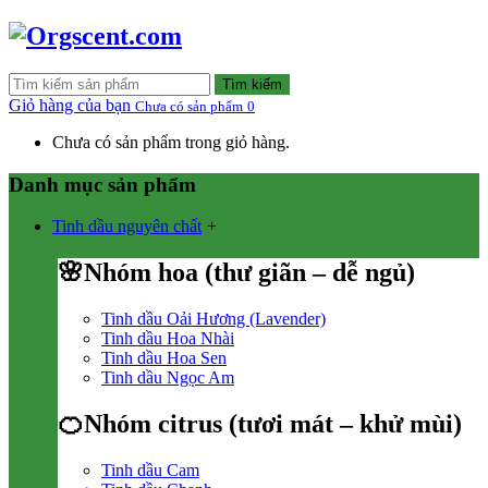
Tìm kiếm
Giỏ hàng của bạn
Chưa có sản phẩm
0
Chưa có sản phẩm trong giỏ hàng.
Danh mục sản phẩm
Tinh dầu nguyên chất
+
🌸Nhóm hoa (thư giãn – dễ ngủ)
Tinh dầu Oải Hương (Lavender)
Tinh dầu Hoa Nhài
Tinh dầu Hoa Sen
Tinh dầu Ngọc Am
🍊Nhóm citrus (tươi mát – khử mùi)
Tinh dầu Cam