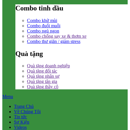
Combo tinh dầu
Combo khử mùi
Combo đuổi muỗi
Combo ngủ ngon
Combo chống say xe & thơm xe
Combo thư giãn / giảm stress
Quà tặng
Quà tặng doanh nghiệp
Quà tặng đối tác
Quà tặng nhân sự
Quà tặng tân gia
Quà tặng thầy cô
Menu
Trang Chủ
Về Chúng Tôi
Tin tức
Sự Kiện
Videos