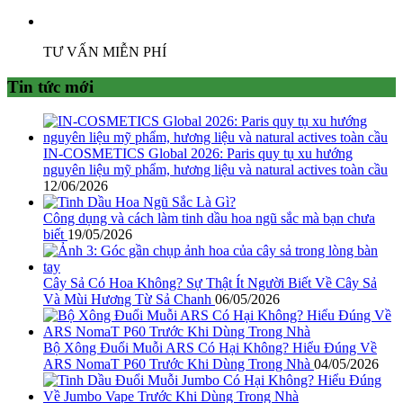
TƯ VẤN MIỄN PHÍ
Tin tức mới
IN-COSMETICS Global 2026: Paris quy tụ xu hướng
nguyên liệu mỹ phẩm, hương liệu và natural actives toàn cầu
12/06/2026
Công dụng và cách làm tinh dầu hoa ngũ sắc mà bạn chưa
biết
19/05/2026
Cây Sả Có Hoa Không? Sự Thật Ít Người Biết Về Cây Sả
Và Mùi Hương Từ Sả Chanh
06/05/2026
Bộ Xông Đuổi Muỗi ARS Có Hại Không? Hiểu Đúng Về
ARS NomaT P60 Trước Khi Dùng Trong Nhà
04/05/2026