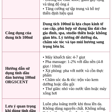
và tăng độ óng ả
• Tăng cường sự tập trung và hỗ trợ
thiền định hiệu quả
Dung tích 100ml là lựa chọn kinh tế
cao cấp, phù hợp sử dụng lâu dài cho
Công dụng của
gia đình, spa, studio thiền hoặc không
dung tích 100ml
gian lớn. Lý tưởng để dưỡng da,
chăm sóc tóc và tạo mùi hương sang
trọng bền bỉ.
• Máy khuếch tán: 4-7 giọt
• Pha massage: 1-2% với dầu nền (4-8
giọt / 10ml)
Hướng dẫn sử
• Xịt phòng: pha với nước và cồn thực
dụng tinh dầu
phẩm
đàn hương 100ml
• Chăm sóc da & tóc: trộn vào kem
ORGSCENT
dưỡng hoặc dầu gội
• Thư giãn: nhỏ vào nước tắm hoặc máy
xông hơi
Luôn pha loãng trước khi thoa lên da.
Lưu ý quan trọng
Không dùng nguyên chất. Không uống.
khi dùng tinh dầu