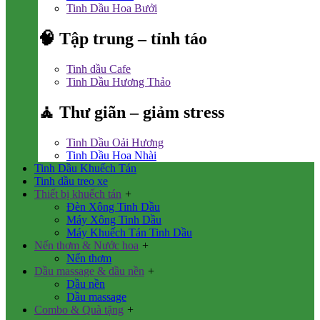
Tinh Dầu Hoa Bưởi
🧠 Tập trung – tỉnh táo
Tinh dầu Cafe
Tinh Dầu Hương Thảo
🧘 Thư giãn – giảm stress
Tinh Dầu Oải Hương
Tinh Dầu Hoa Nhài
Tinh Dầu Khuếch Tán
Tinh dầu treo xe
Thiết bị khuếch tán
+
Đèn Xông Tinh Dầu
Máy Xông Tinh Dầu
Máy Khuếch Tán Tinh Dầu
Nến thơm & Nước hoa
+
Nến thơm
Dầu massage & dầu nền
+
Dầu nền
Dầu massage
Combo & Quà tặng
+