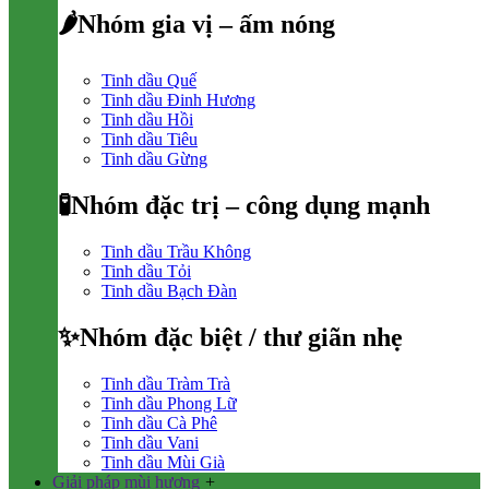
🌶Nhóm gia vị – ấm nóng
Tinh dầu Quế
Tinh dầu Đinh Hương
Tinh dầu Hồi
Tinh dầu Tiêu
Tinh dầu Gừng
🧪Nhóm đặc trị – công dụng mạnh
Tinh dầu Trầu Không
Tinh dầu Tỏi
Tinh dầu Bạch Đàn
✨Nhóm đặc biệt / thư giãn nhẹ
Tinh dầu Tràm Trà
Tinh dầu Phong Lữ
Tinh dầu Cà Phê
Tinh dầu Vani
Tinh dầu Mùi Già
Giải pháp mùi hương
+