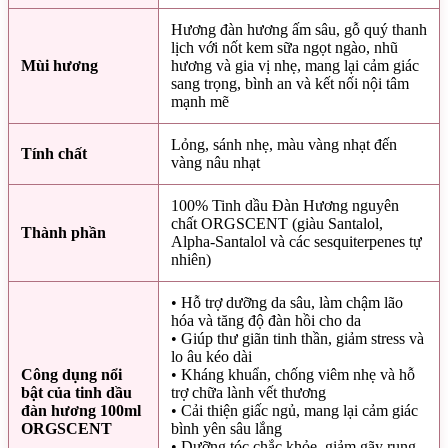
Hương đàn hương ấm sâu, gỗ quý thanh
lịch với nốt kem sữa ngọt ngào, nhũ
Mùi hương
hương và gia vị nhẹ, mang lại cảm giác
sang trọng, bình an và kết nối nội tâm
mạnh mẽ
Lỏng, sánh nhẹ, màu vàng nhạt đến
Tính chất
vàng nâu nhạt
100% Tinh dầu Đàn Hương nguyên
chất ORGSCENT (giàu Santalol,
Thành phần
Alpha-Santalol và các sesquiterpenes tự
nhiên)
• Hỗ trợ dưỡng da sâu, làm chậm lão
hóa và tăng độ đàn hồi cho da
• Giúp thư giãn tinh thần, giảm stress và
lo âu kéo dài
Công dụng nổi
• Kháng khuẩn, chống viêm nhẹ và hỗ
bật của tinh dầu
trợ chữa lành vết thương
đàn hương 100ml
• Cải thiện giấc ngủ, mang lại cảm giác
ORGSCENT
bình yên sâu lắng
• Dưỡng tóc chắc khỏe, giảm gãy rụng