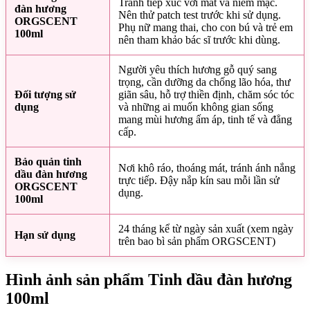
Tránh tiếp xúc với mắt và niêm mạc.
đàn hương
Nên thử patch test trước khi sử dụng.
ORGSCENT
Phụ nữ mang thai, cho con bú và trẻ em
100ml
nên tham khảo bác sĩ trước khi dùng.
Người yêu thích hương gỗ quý sang
trọng, cần dưỡng da chống lão hóa, thư
Đối tượng sử
giãn sâu, hỗ trợ thiền định, chăm sóc tóc
dụng
và những ai muốn không gian sống
mang mùi hương ấm áp, tinh tế và đẳng
cấp.
Bảo quản tinh
Nơi khô ráo, thoáng mát, tránh ánh nắng
dầu đàn hương
trực tiếp. Đậy nắp kín sau mỗi lần sử
ORGSCENT
dụng.
100ml
24 tháng kể từ ngày sản xuất (xem ngày
Hạn sử dụng
trên bao bì sản phẩm ORGSCENT)
Hình ảnh sản phẩm Tinh dầu đàn hương
100ml