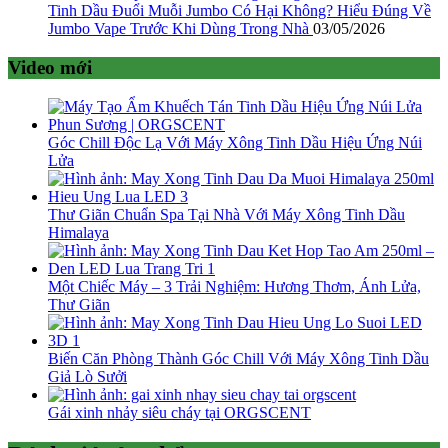
Tinh Dầu Đuổi Muỗi Jumbo Có Hại Không? Hiểu Đúng Về
Jumbo Vape Trước Khi Dùng Trong Nhà
03/05/2026
Video mới
Góc Chill Độc Lạ Với Máy Xông Tinh Dầu Hiệu Ứng Núi
Lửa
Thư Giãn Chuẩn Spa Tại Nhà Với Máy Xông Tinh Dầu
Himalaya
Một Chiếc Máy – 3 Trải Nghiệm: Hương Thơm, Ánh Lửa,
Thư Giãn
Biến Căn Phòng Thành Góc Chill Với Máy Xông Tinh Dầu
Giả Lò Sưởi
Gái xinh nhảy siêu cháy tại ORGSCENT