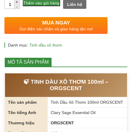
gốc
hiện
Số
Thêm vào giỏ hàng
Liên hệ
lượng
là:
tại
2.100.000 ₫.
là:
MUA NGAY
1.040.000 ₫.
Gọi điện xác nhận và giao hàng tận nơi
Danh mục:
Tinh dầu xô thơm
MÔ TẢ SẢN PHẨM
🍃 TINH DẦU XÔ THƠM 100ml –
ORGSCENT
Tên sản phẩm
Tinh Dầu Xô Thơm 100ml ORGSCENT
Tên tiếng Anh
Clary Sage Essential Oil
Thương hiệu
ORGSCENT