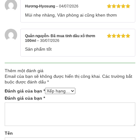
Hương-Hyosung
–
04/07/2026
Được xếp
Mùi nhẹ nhàng, Văn phòng ai cũng khen thơm
hạng
5
5
sao
Quân nguyễn- Đã mua tinh dầu xô thơm
100ml
–
30/07/2026
Được xếp
hạng
5
5
Sản phẩm tốt
sao
Thêm một đánh giá
Email của bạn sẽ không được hiển thị công khai.
Các trường bắt
buộc được đánh dấu
*
Đánh giá của bạn
*
Đánh giá của bạn
*
Tên