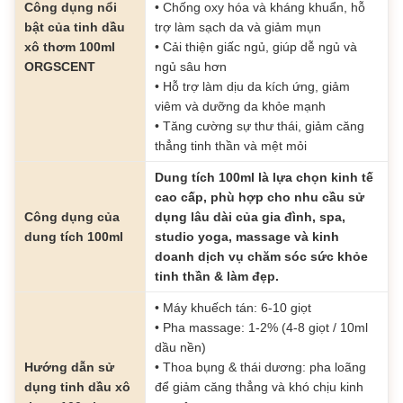
Công dụng nổi
• Chống oxy hóa và kháng khuẩn, hỗ
bật của tinh dầu
trợ làm sạch da và giảm mụn
xô thơm 100ml
• Cải thiện giấc ngủ, giúp dễ ngủ và
ORGSCENT
ngủ sâu hơn
• Hỗ trợ làm dịu da kích ứng, giảm
viêm và dưỡng da khỏe mạnh
• Tăng cường sự thư thái, giảm căng
thẳng tinh thần và mệt mỏi
Dung tích 100ml là lựa chọn kinh tế
cao cấp, phù hợp cho nhu cầu sử
Công dụng của
dụng lâu dài của gia đình, spa,
dung tích 100ml
studio yoga, massage và kinh
doanh dịch vụ chăm sóc sức khỏe
tinh thần & làm đẹp.
• Máy khuếch tán: 6-10 giọt
• Pha massage: 1-2% (4-8 giọt / 10ml
dầu nền)
Hướng dẫn sử
• Thoa bụng & thái dương: pha loãng
dụng tinh dầu xô
để giảm căng thẳng và khó chịu kinh