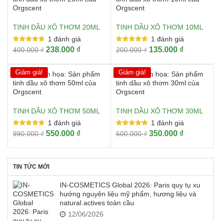
TINH DẦU XÔ THƠM 20ML
TINH DẦU XÔ THƠM 10ML
1
đánh giá
1
đánh giá
Được xếp
Được xếp
Giá
Giá
Giá
Giá
238.000
₫
135.000
₫
400.000
₫
200.000
₫
hạng
hạng
gốc
hiện
gốc
hiện
5.00
5.00
5 sao
5 sao
là:
tại
là:
tại
Giảm giá!
Giảm giá!
400.000 ₫.
là:
200.000 ₫.
là:
238.000 ₫.
135.000 ₫.
TINH DẦU XÔ THƠM 50ML
TINH DẦU XÔ THƠM 30ML
1
đánh giá
1
đánh giá
Được xếp
Được xếp
Giá
Giá
Giá
Giá
550.000
₫
350.000
₫
990.000
₫
600.000
₫
hạng
hạng
gốc
hiện
gốc
hiện
5.00
5.00
5 sao
5 sao
là:
tại
là:
tại
990.000 ₫.
là:
600.000 ₫.
là:
TIN TỨC MỚI
550.000 ₫.
350.000 ₫.
IN-COSMETICS Global 2026: Paris quy tụ xu
hướng nguyên liệu mỹ phẩm, hương liệu và
natural actives toàn cầu
12/06/2026