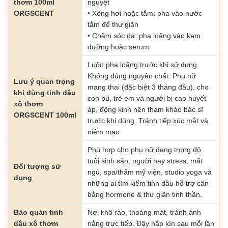
thơm 100ml
nguyệt
ORGSCENT
• Xông hơi hoặc tắm: pha vào nước
tắm để thư giãn
• Chăm sóc da: pha loãng vào kem
dưỡng hoặc serum
Luôn pha loãng trước khi sử dụng.
Không dùng nguyên chất. Phụ nữ
Lưu ý quan trọng
mang thai (đặc biệt 3 tháng đầu), cho
khi dùng tinh dầu
con bú, trẻ em và người bị cao huyết
xô thơm
áp, động kinh nên tham khảo bác sĩ
ORGSCENT 100ml
trước khi dùng. Tránh tiếp xúc mắt và
niêm mạc.
Phù hợp cho phụ nữ đang trong độ
tuổi sinh sản, người hay stress, mất
Đối tượng sử
ngủ, spa/thẩm mỹ viện, studio yoga và
dụng
những ai tìm kiếm tinh dầu hỗ trợ cân
bằng hormone & thư giãn tinh thần.
Bảo quản tinh
Nơi khô ráo, thoáng mát, tránh ánh
dầu xô thơm
nắng trực tiếp. Đậy nắp kín sau mỗi lần