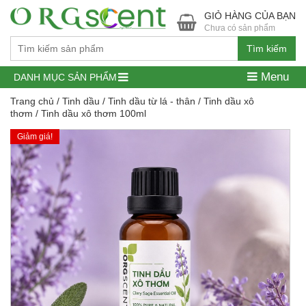
GIỎ HÀNG CỦA BẠN
Chưa có sản phẩm
Tìm kiếm
Menu
DANH MỤC SẢN PHẨM
Trang chủ
/
Tinh dầu
/
Tinh dầu từ lá - thân
/
Tinh dầu xô
thơm
/ Tinh dầu xô thơm 100ml
Giảm giá!