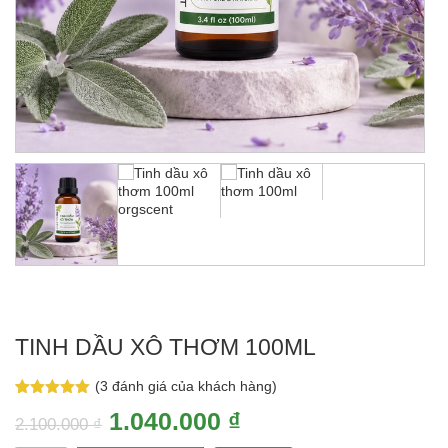
TINH DẦU XÔ THƠM 100ML
(
3
đánh giá của khách hàng)
5.00
3
trên 5
Giá
Giá
1.040.000
₫
dựa trên
2.100.000
₫
đánh giá