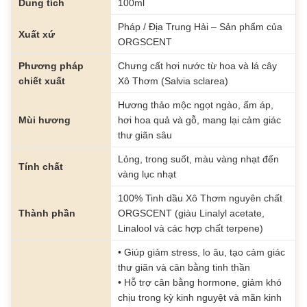
Dung tích
100ml
Pháp / Địa Trung Hải – Sản phẩm của
Xuất xứ
ORGSCENT
Phương pháp
Chưng cất hơi nước từ hoa và lá cây
chiết xuất
Xô Thơm (Salvia sclarea)
Hương thảo mộc ngọt ngào, ấm áp,
Mùi hương
hơi hoa quả và gỗ, mang lại cảm giác
thư giãn sâu
Lỏng, trong suốt, màu vàng nhạt đến
Tính chất
vàng lục nhạt
100% Tinh dầu Xô Thơm nguyên chất
Thành phần
ORGSCENT (giàu Linalyl acetate,
Linalool và các hợp chất terpene)
• Giúp giảm stress, lo âu, tạo cảm giác
thư giãn và cân bằng tinh thần
• Hỗ trợ cân bằng hormone, giảm khó
chịu trong kỳ kinh nguyệt và mãn kinh