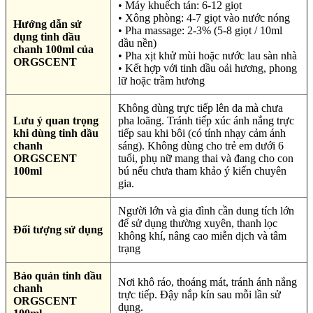
• Máy khuếch tán: 6-12 giọt
• Xông phòng: 4-7 giọt vào nước nóng
Hướng dẫn sử
• Pha massage: 2-3% (5-8 giọt / 10ml
dụng tinh dầu
dầu nền)
chanh 100ml của
• Pha xịt khử mùi hoặc nước lau sàn nhà
ORGSCENT
• Kết hợp với tinh dầu oải hương, phong
lữ hoặc trầm hương
Không dùng trực tiếp lên da mà chưa
Lưu ý quan trọng
pha loãng. Tránh tiếp xúc ánh nắng trực
khi dùng tinh dầu
tiếp sau khi bôi (có tính nhạy cảm ánh
chanh
sáng). Không dùng cho trẻ em dưới 6
ORGSCENT
tuổi, phụ nữ mang thai và đang cho con
100ml
bú nếu chưa tham khảo ý kiến chuyên
gia.
Người lớn và gia đình cần dung tích lớn
để sử dụng thường xuyên, thanh lọc
Đối tượng sử dụng
không khí, nâng cao miễn dịch và tâm
trạng
Bảo quản tinh dầu
Nơi khô ráo, thoáng mát, tránh ánh nắng
chanh
trực tiếp. Đậy nắp kín sau mỗi lần sử
ORGSCENT
dụng.