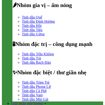
🌶Nhóm gia vị – ấm nóng
Tinh dầu Quế
Tinh dầu Đinh Hương
Tinh dầu Hồi
Tinh dầu Tiêu
Tinh dầu Gừng
🧪Nhóm đặc trị – công dụng mạnh
Tinh dầu Trầu Không
Tinh dầu Tỏi
Tinh dầu Bạch Đàn
✨Nhóm đặc biệt / thư giãn nhẹ
Tinh dầu Tràm Trà
Tinh dầu Phong Lữ
Tinh dầu Cà Phê
Tinh dầu Vani
Tinh dầu Mùi Già
Giải pháp mùi hương
+