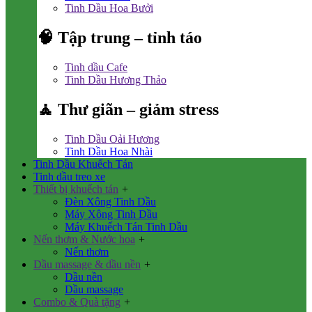
Tinh Dầu Hoa Bưởi
🧠 Tập trung – tỉnh táo
Tinh dầu Cafe
Tinh Dầu Hương Thảo
🧘 Thư giãn – giảm stress
Tinh Dầu Oải Hương
Tinh Dầu Hoa Nhài
Tinh Dầu Khuếch Tán
Tinh dầu treo xe
Thiết bị khuếch tán
+
Đèn Xông Tinh Dầu
Máy Xông Tinh Dầu
Máy Khuếch Tán Tinh Dầu
Nến thơm & Nước hoa
+
Nến thơm
Dầu massage & dầu nền
+
Dầu nền
Dầu massage
Combo & Quà tặng
+