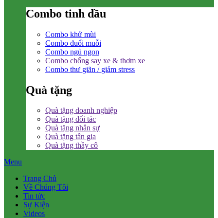
Combo tinh dầu
Combo khử mùi
Combo đuổi muỗi
Combo ngủ ngon
Combo chống say xe & thơm xe
Combo thư giãn / giảm stress
Quà tặng
Quà tặng doanh nghiệp
Quà tặng đối tác
Quà tặng nhân sự
Quà tặng tân gia
Quà tặng thầy cô
Menu
Trang Chủ
Về Chúng Tôi
Tin tức
Sự Kiện
Videos