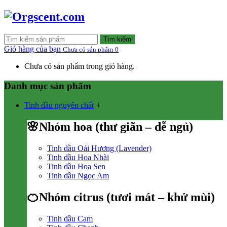
Tìm kiếm
Giỏ hàng của bạn
Chưa có sản phẩm
0
Chưa có sản phẩm trong giỏ hàng.
Danh mục sản phẩm
Tinh dầu nguyên chất
+
🌸Nhóm hoa (thư giãn – dễ ngủ)
Tinh dầu Oải Hương (Lavender)
Tinh dầu Hoa Nhài
Tinh dầu Hoa Sen
Tinh dầu Ngọc Am
🍊Nhóm citrus (tươi mát – khử mùi)
Tinh dầu Cam