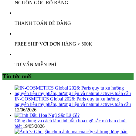
NGUỒN GỐC RÕ RÀNG
THANH TOÁN DỄ DÀNG
FREE SHIP VỚI ĐƠN HÀNG > 500K
TƯ VẤN MIỄN PHÍ
Tin tức mới
IN-COSMETICS Global 2026: Paris quy tụ xu hướng
nguyên liệu mỹ phẩm, hương liệu và natural actives toàn cầu
12/06/2026
Công dụng và cách làm tinh dầu hoa ngũ sắc mà bạn chưa
biết
19/05/2026