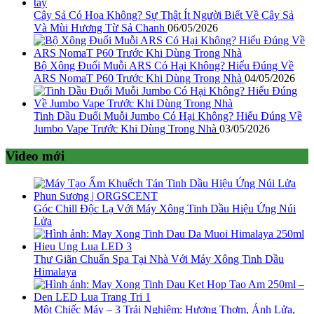
Cây Sả Có Hoa Không? Sự Thật Ít Người Biết Về Cây Sả
Và Mùi Hương Từ Sả Chanh
06/05/2026
Bộ Xông Đuổi Muỗi ARS Có Hại Không? Hiểu Đúng Về
ARS NomaT P60 Trước Khi Dùng Trong Nhà
04/05/2026
Tinh Dầu Đuổi Muỗi Jumbo Có Hại Không? Hiểu Đúng Về
Jumbo Vape Trước Khi Dùng Trong Nhà
03/05/2026
Video mới
Góc Chill Độc Lạ Với Máy Xông Tinh Dầu Hiệu Ứng Núi
Lửa
Thư Giãn Chuẩn Spa Tại Nhà Với Máy Xông Tinh Dầu
Himalaya
Một Chiếc Máy – 3 Trải Nghiệm: Hương Thơm, Ánh Lửa,