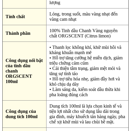
lượng
Lỏng, trong suốt, màu vàng nhạt đến
Tính chất
vàng cam nhạt
100% Tinh dầu Chanh Vàng nguyên
Thành phần
chất ORGSCENT (Citrus limon)
• Thanh lọc không khí, khử mùi hôi và
kháng khuẩn mạnh mẽ
• Hỗ trợ tăng cường hệ miễn dịch, giảm
Công dụng nổi bật
triệu chứng cảm cúm
của tinh dầu
• Cải thiện tâm trạng, giảm mệt mỏi và
chanh
tăng sự tỉnh táo
ORGSCENT
• Hỗ trợ tiêu hóa nhẹ, giảm đầy hơi và
100ml
khó chịu dạ dày
• Làm sáng da, kiểm soát dầu thừa khi
pha loãng đúng cách
Dung tích 100ml là lựa chọn kinh tế và
Công dụng của
tiện lợi nhất cho sử dụng lâu dài trong
dung tích 100ml
gia đình, máy khuếch tán hàng ngày, pha
chế xịt khử mùi và lau chùi bề mặt.