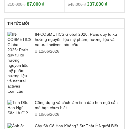
Giá
Giá
Giá
Giá
87.000
₫
337.000
₫
210.000
₫
545.000
₫
gốc
hiện
gốc
hiện
là:
tại
là:
tại
210.000 ₫.
là:
545.000 ₫.
là:
TIN TỨC MỚI
87.000 ₫.
337.000 ₫.
IN-COSMETICS Global 2026: Paris quy tụ xu
hướng nguyên liệu mỹ phẩm, hương liệu và
natural actives toàn cầu
12/06/2026
Công dụng và cách làm tinh dầu hoa ngũ sắc
mà bạn chưa biết
19/05/2026
Cây Sả Có Hoa Không? Sự Thật Ít Người Biết