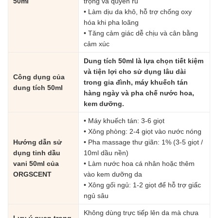
50ml
trọng và quyến rũ
• Làm dịu da khô, hỗ trợ chống oxy
hóa khi pha loãng
• Tăng cảm giác dễ chịu và cân bằng
cảm xúc
Dung tích 50ml là lựa chọn tiết kiệm
và tiện lợi cho sử dụng lâu dài
Công dụng của
trong gia đình, máy khuếch tán
dung tích 50ml
hàng ngày và pha chế nước hoa,
kem dưỡng.
• Máy khuếch tán: 3-6 giọt
• Xông phòng: 2-4 giọt vào nước nóng
Hướng dẫn sử
• Pha massage thư giãn: 1% (3-5 giọt /
dụng tinh dầu
10ml dầu nền)
vani 50ml của
• Làm nước hoa cá nhân hoặc thêm
ORGSCENT
vào kem dưỡng da
• Xông gối ngủ: 1-2 giọt để hỗ trợ giấc
ngủ sâu
Không dùng trực tiếp lên da mà chưa
Lưu ý quan trọng