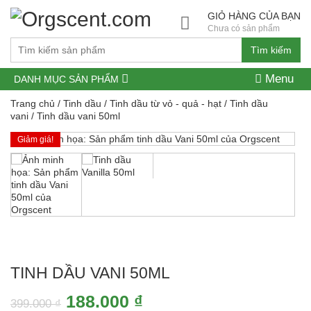
GIỎ HÀNG CỦA BẠN
Chưa có sản phẩm
Tìm kiếm
Menu
DANH MỤC SẢN PHẨM
Trang chủ
/
Tinh dầu
/
Tinh dầu từ vỏ - quả - hạt
/
Tinh dầu
vani
/ Tinh dầu vani 50ml
Giảm giá!
TINH DẦU VANI 50ML
Giá
Giá
188.000
₫
399.000
₫