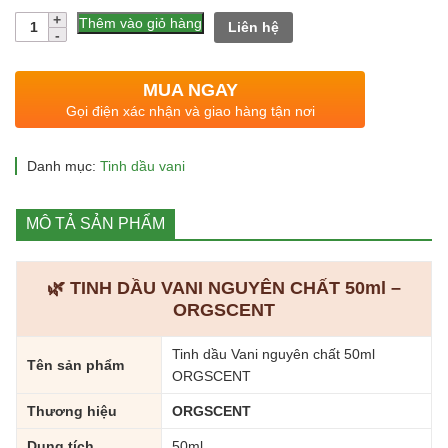
gốc
hiện
Số
Thêm vào giỏ hàng
Liên hệ
lượng
là:
tại
399.000 ₫.
là:
MUA NGAY
188.000 ₫.
Gọi điện xác nhận và giao hàng tận nơi
Danh mục:
Tinh dầu vani
MÔ TẢ SẢN PHẨM
🌿 TINH DẦU VANI NGUYÊN CHẤT 50ml –
ORGSCENT
Tinh dầu Vani nguyên chất 50ml
Tên sản phẩm
ORGSCENT
Thương hiệu
ORGSCENT
Dung tích
50ml