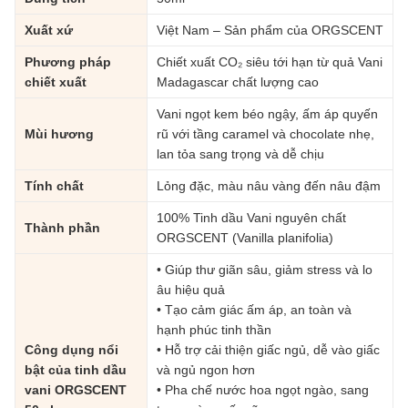
Xuất xứ
Việt Nam – Sản phẩm của ORGSCENT
Phương pháp
Chiết xuất CO₂ siêu tới hạn từ quả Vani
chiết xuất
Madagascar chất lượng cao
Vani ngọt kem béo ngậy, ấm áp quyến
Mùi hương
rũ với tầng caramel và chocolate nhẹ,
lan tỏa sang trọng và dễ chịu
Tính chất
Lỏng đặc, màu nâu vàng đến nâu đậm
100% Tinh dầu Vani nguyên chất
Thành phần
ORGSCENT (Vanilla planifolia)
• Giúp thư giãn sâu, giảm stress và lo
âu hiệu quả
• Tạo cảm giác ấm áp, an toàn và
hạnh phúc tinh thần
Công dụng nổi
• Hỗ trợ cải thiện giấc ngủ, dễ vào giấc
bật của tinh dầu
và ngủ ngon hơn
vani ORGSCENT
• Pha chế nước hoa ngọt ngào, sang