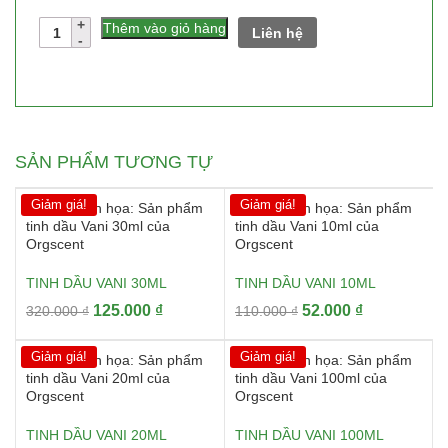
Số
Thêm vào giỏ hàng
Liên hệ
lượng
SẢN PHẨM TƯƠNG TỰ
Giảm giá!
Giảm giá!
TINH DẦU VANI 30ML
TINH DẦU VANI 10ML
Giá
Giá
Giá
Giá
125.000
₫
52.000
₫
320.000
₫
110.000
₫
gốc
hiện
gốc
hiện
là:
tại
là:
tại
Giảm giá!
Giảm giá!
320.000 ₫.
là:
110.000 ₫.
là:
125.000 ₫.
52.000 ₫.
TINH DẦU VANI 20ML
TINH DẦU VANI 100ML