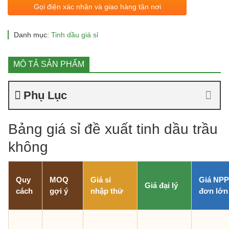
Gọi điện xác nhận và giao hàng tận nơi
Danh mục:
Tinh dầu giá sỉ
MÔ TẢ SẢN PHẨM
Phụ Lục
Bảng giá sỉ đề xuất tinh dầu trầu
không
Quy
MOQ
Giá sỉ
Giá NPP
Giá đại lý
cách
gợi ý
nhập thử
đơn lớn