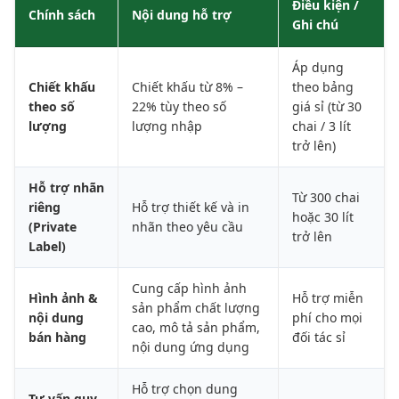
Điều kiện /
Chính sách
Nội dung hỗ trợ
Ghi chú
Áp dụng
Chiết khấu
Chiết khấu từ 8% –
theo bảng
theo số
22% tùy theo số
giá sỉ (từ 30
lượng
lượng nhập
chai / 3 lít
trở lên)
Hỗ trợ nhãn
Từ 300 chai
riêng
Hỗ trợ thiết kế và in
hoặc 30 lít
(Private
nhãn theo yêu cầu
trở lên
Label)
Cung cấp hình ảnh
Hình ảnh &
Hỗ trợ miễn
sản phẩm chất lượng
nội dung
phí cho mọi
cao, mô tả sản phẩm,
bán hàng
đối tác sỉ
nội dung ứng dụng
Hỗ trợ chọn dung
Tư vấn quy