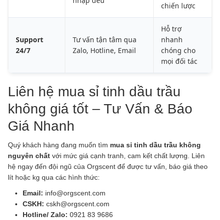
nhập đều
chiến lược
Hỗ trợ
Support
Tư vấn tận tâm qua
nhanh
24/7
Zalo, Hotline, Email
chóng cho
mọi đối tác
Liên hệ mua sỉ tinh dầu trầu
không giá tốt – Tư Vấn & Báo
Giá Nhanh
Quý khách hàng đang muốn tìm
mua sỉ tinh dầu trầu không
nguyên chất
với mức giá cạnh tranh, cam kết chất lượng. Liên
hệ ngay đến đội ngũ của Orgscent để được tư vấn, báo giá theo
lít hoặc kg qua các hình thức:
Email:
info@orgscent.com
CSKH:
cskh@orgscent.com
Hotline/ Zalo:
0921 83 9686