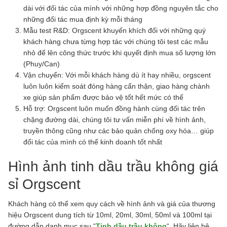
dài với đối tác của mình với những hợp đồng nguyên tắc cho
những đối tác mua định kỳ mỗi tháng
Mẫu test R&D: Orgscent khuyến khích đối với những quý
khách hàng chưa từng hợp tác với chúng tôi test các mẫu
nhỏ để lên công thức trước khi quyết định mua số lượng lớn
(Phuy/Can)
Vận chuyển: Với mỗi khách hàng dù ít hay nhiều, orgscent
luôn luôn kiểm soát đóng hàng cẩn thận, giao hàng chành
xe giúp sản phẩm được bảo vệ tốt hết mức có thể
Hỗ trợ: Orgscent luôn muốn đồng hành cùng đối tác trên
chặng đường dài, chúng tôi tư vấn miễn phí về hình ảnh,
truyền thông cũng như các bảo quản chống oxy hóa… giúp
đối tác của mình có thể kinh doanh tốt nhất
Hình ảnh tinh dầu trầu không giá
sỉ Orgscent
Khách hàng có thể xem quy cách về hình ảnh và giá của thương
hiệu Orgscent dung tích từ 10ml, 20ml, 30ml, 50ml và 100ml tại
đường dẫn danh mục sau “
Tinh dầu trầu không
“. Hãy liên hệ