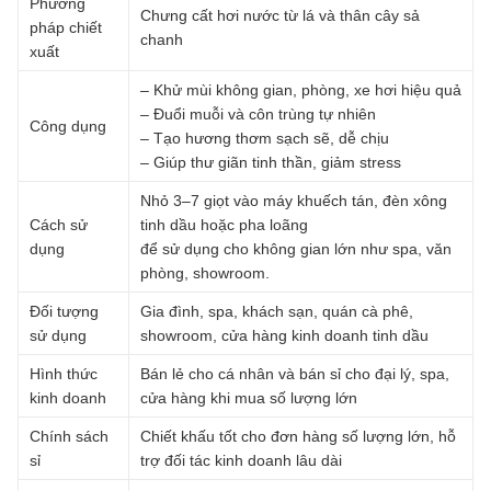
Phương
Chưng cất hơi nước từ lá và thân cây sả
pháp chiết
chanh
xuất
– Khử mùi không gian, phòng, xe hơi hiệu quả
– Đuổi muỗi và côn trùng tự nhiên
Công dụng
– Tạo hương thơm sạch sẽ, dễ chịu
– Giúp thư giãn tinh thần, giảm stress
Nhỏ 3–7 giọt vào máy khuếch tán, đèn xông
Cách sử
tinh dầu hoặc pha loãng
dụng
để sử dụng cho không gian lớn như spa, văn
phòng, showroom.
Đối tượng
Gia đình, spa, khách sạn, quán cà phê,
sử dụng
showroom, cửa hàng kinh doanh tinh dầu
Hình thức
Bán lẻ cho cá nhân và bán sỉ cho đại lý, spa,
kinh doanh
cửa hàng khi mua số lượng lớn
Chính sách
Chiết khấu tốt cho đơn hàng số lượng lớn, hỗ
sỉ
trợ đối tác kinh doanh lâu dài