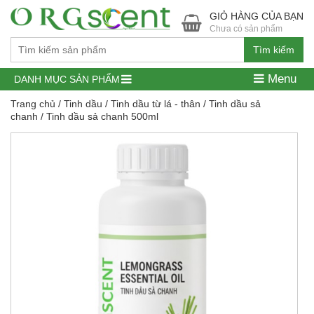
GIỎ HÀNG CỦA BẠN
Chưa có sản phẩm
Tìm kiếm
Menu
DANH MỤC SẢN PHẨM
Trang chủ
/
Tinh dầu
/
Tinh dầu từ lá - thân
/
Tinh dầu sả
chanh
/ Tinh dầu sả chanh 500ml