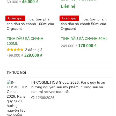
Giá
Giá
45.000
₫
60.000
₫
Liên hệ
gốc
hiện
là:
tại
60.000 ₫.
là:
Giảm giá!
Giảm giá!
45.000 ₫.
TINH DẦU SẢ CHANH
TINH DẦU SẢ CHANH 50ML
100ML
Giá
Giá
179.000
₫
249.000
₫
2
đánh giá
gốc
hiện
Được xếp
Giá
Giá
329.000
₫
499.000
₫
là:
tại
hạng
gốc
hiện
5.00
249.000 ₫.
là:
5 sao
là:
tại
179.000 ₫.
499.000 ₫.
là:
TIN TỨC MỚI
329.000 ₫.
IN-COSMETICS Global 2026: Paris quy tụ xu
hướng nguyên liệu mỹ phẩm, hương liệu và
natural actives toàn cầu
12/06/2026