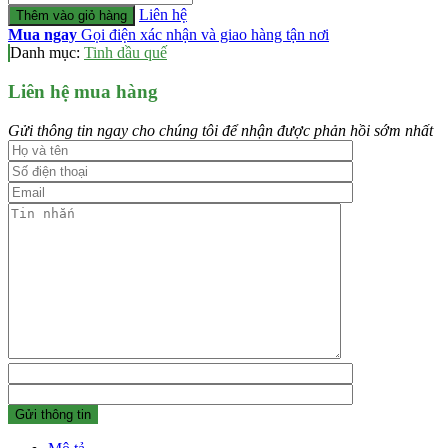
lượng
249.000 ₫.
là:
Liên hệ
Thêm vào giỏ hàng
129.000 ₫.
Mua ngay
Gọi điện xác nhận và giao hàng tận nơi
Danh mục:
Tinh dầu quế
Liên hệ mua hàng
Gửi thông tin ngay cho chúng tôi để nhận được phản hồi sớm nhất