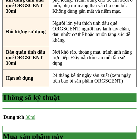
quế ORGSCENT
tuổi, phụ nữ mang thai và cho con bú.
30ml
Không dùng gần mắt và niêm mạc.
Người lớn yêu thích tinh dầu quế
ORGSCENT, người hay lạnh tay chân,
Đối tượng sử dụng
đau nhức cơ thể hoặc muốn tăng sức đề
kháng
Bảo quản tinh dầu
Nơi khô ráo, thoáng mát, tránh ánh nắng
quế ORGSCENT
trực tiếp. Đậy nắp kín sau mỗi lần sử
30ml
dụng.
24 tháng kể từ ngày sản xuất (xem ngày
Hạn sử dụng
trên bao bì sản phẩm ORGSCENT)
Thông số kỹ thuật
Dung tích
30ml
Mua sản phẩm này