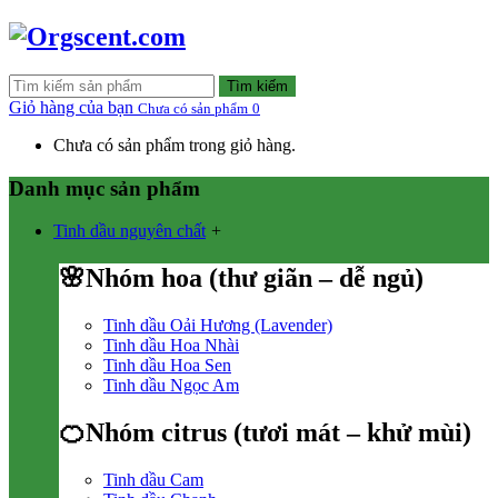
Tìm kiếm
Giỏ hàng của bạn
Chưa có sản phẩm
0
Chưa có sản phẩm trong giỏ hàng.
Danh mục sản phẩm
Tinh dầu nguyên chất
+
🌸Nhóm hoa (thư giãn – dễ ngủ)
Tinh dầu Oải Hương (Lavender)
Tinh dầu Hoa Nhài
Tinh dầu Hoa Sen
Tinh dầu Ngọc Am
🍊Nhóm citrus (tươi mát – khử mùi)
Tinh dầu Cam