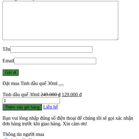
Tên
Email
Đặt mua Tinh dầu quế 30ml
Giá
Giá
Tinh dầu quế 30ml
249.000
₫
129.000
₫
Số
gốc
hiện
lượng
là:
tại
Liên hệ
Thêm vào giỏ hàng
249.000 ₫.
là:
129.000 ₫.
Bạn vui lòng nhập đúng số điện thoại để chúng tôi sẽ gọi xác nhận
đơn hàng trước khi giao hàng. Xin cảm ơn!
Thông tin người mua