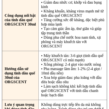
• Giảm đau nhức cơ, khớp và đau bụng
kinh
• Kháng khuẩn, kháng virus mạnh mẽ từ
Công dụng nổi bật
tinh dầu quế ORGSCENT
của tinh dầu quế
• Tăng cường sức đề kháng, đặc biệt phù
ORGSCENT 30ml
hợp mùa lạnh
• Tạo cảm giác ấm áp, thư giãn và giúp
tập trung tinh thần
• Dùng pha chế nước hoa nam tính, xịt
phòng và máy khuếch tán với
ORGSCENT
• Máy khuếch tán: 3-6 giọt (tinh dầu quế
ORGSCENT có mùi mạnh)
• Xông phòng: 2-4 giọt vào nước nóng
Hướng dẫn sử
• Pha massage làm ấm: 1-2% (2-4 giọt /
dụng tinh dầu quế
10ml dầu nền)
30ml của
• Xoa bóp giảm đau: pha loãng với dầu
ORGSCENT
dừa hoặc dầu oliu
• Làm sạch không khí: kết hợp tinh dầu
quế ORGSCENT với tinh dầu chanh
hoặc bạch đàn
Lưu ý quan trọng
Không dùng trực tiếp lên da mà không
khi dùng tinh dầu
pha loãng. Tránh dùng cho trẻ em dưới 6