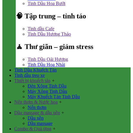
Tinh Dầu Hoa Bưởi
🧠 Tập trung – tỉnh táo
Tinh dầu Cafe
Tinh Dầu Hương Thảo
🧘 Thư giãn – giảm stress
Tinh Dầu Oải Hương
Tinh Dầu Hoa Nhài
Tinh Dầu Khuếch Tán
Tinh dầu treo xe
Thiết bị khuếch tán
+
Đèn Xông Tinh Dầu
Máy Xông Tinh Dầu
Máy Khuếch Tán Tinh Dầu
Nến thơm & Nước hoa
+
Nến thơm
Dầu massage & dầu nền
+
Dầu nền
Dầu massage
Combo & Quà tặng
+