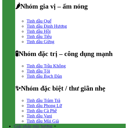
🌶Nhóm gia vị – ấm nóng
Tinh dầu Quế
Tinh dầu Đinh Hương
Tinh dầu Hồi
Tinh dầu Tiêu
Tinh dầu Gừng
🧪Nhóm đặc trị – công dụng mạnh
Tinh dầu Trầu Không
Tinh dầu Tỏi
Tinh dầu Bạch Đàn
✨Nhóm đặc biệt / thư giãn nhẹ
Tinh dầu Tràm Trà
Tinh dầu Phong Lữ
Tinh dầu Cà Phê
Tinh dầu Vani
Tinh dầu Mùi Già
Giải pháp mùi hương
+