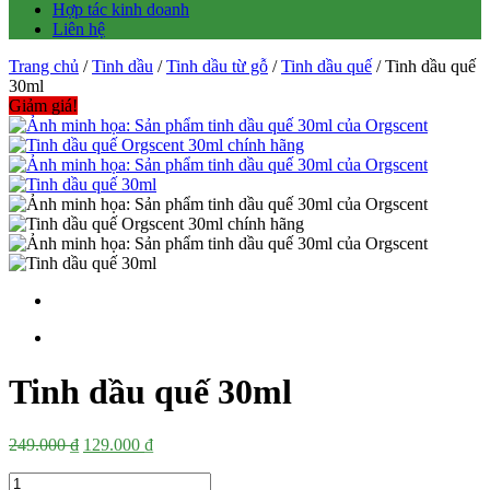
Hợp tác kinh doanh
Liên hệ
Trang chủ
/
Tinh dầu
/
Tinh dầu từ gỗ
/
Tinh dầu quế
/ Tinh dầu quế
30ml
Giảm giá!
Tinh dầu quế 30ml
Giá
Giá
249.000
₫
129.000
₫
gốc
hiện
Số
là:
tại