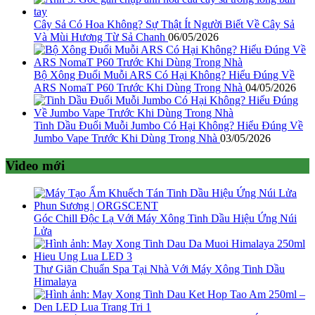
Cây Sả Có Hoa Không? Sự Thật Ít Người Biết Về Cây Sả
Và Mùi Hương Từ Sả Chanh
06/05/2026
Bộ Xông Đuổi Muỗi ARS Có Hại Không? Hiểu Đúng Về
ARS NomaT P60 Trước Khi Dùng Trong Nhà
04/05/2026
Tinh Dầu Đuổi Muỗi Jumbo Có Hại Không? Hiểu Đúng Về
Jumbo Vape Trước Khi Dùng Trong Nhà
03/05/2026
Video mới
Góc Chill Độc Lạ Với Máy Xông Tinh Dầu Hiệu Ứng Núi
Lửa
Thư Giãn Chuẩn Spa Tại Nhà Với Máy Xông Tinh Dầu
Himalaya