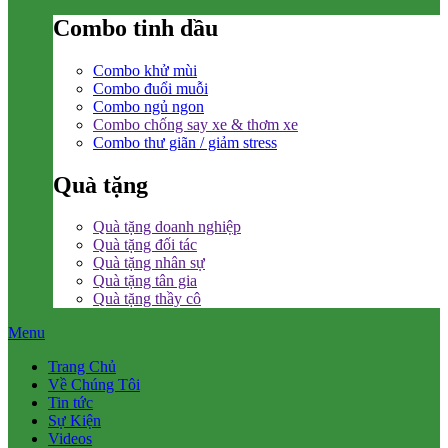
Combo tinh dầu
Combo khử mùi
Combo đuổi muỗi
Combo ngủ ngon
Combo chống say xe & thơm xe
Combo thư giãn / giảm stress
Quà tặng
Quà tặng doanh nghiệp
Quà tặng đối tác
Quà tặng nhân sự
Quà tặng tân gia
Quà tặng thầy cô
Menu
Trang Chủ
Về Chúng Tôi
Tin tức
Sự Kiện
Videos