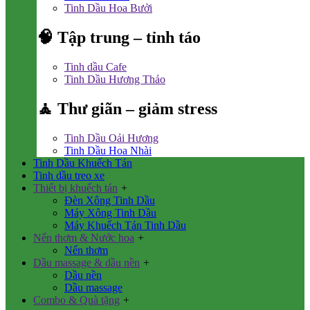
Tinh Dầu Hoa Bưởi
🧠 Tập trung – tỉnh táo
Tinh dầu Cafe
Tinh Dầu Hương Thảo
🧘 Thư giãn – giảm stress
Tinh Dầu Oải Hương
Tinh Dầu Hoa Nhài
Tinh Dầu Khuếch Tán
Tinh dầu treo xe
Thiết bị khuếch tán
+
Đèn Xông Tinh Dầu
Máy Xông Tinh Dầu
Máy Khuếch Tán Tinh Dầu
Nến thơm & Nước hoa
+
Nến thơm
Dầu massage & dầu nền
+
Dầu nền
Dầu massage
Combo & Quà tặng
+