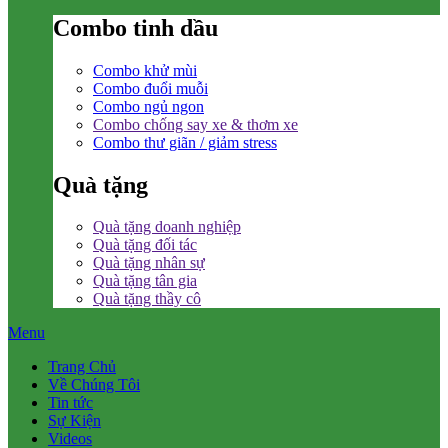
Combo tinh dầu
Combo khử mùi
Combo đuổi muỗi
Combo ngủ ngon
Combo chống say xe & thơm xe
Combo thư giãn / giảm stress
Quà tặng
Quà tặng doanh nghiệp
Quà tặng đối tác
Quà tặng nhân sự
Quà tặng tân gia
Quà tặng thầy cô
Menu
Trang Chủ
Về Chúng Tôi
Tin tức
Sự Kiện
Videos