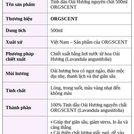
Tinh dầu Oải Hương nguyên chất 500ml
Tên sản phẩm
ORGSCENT
Thương hiệu
ORGSCENT
Dung tích
500ml
Xuất xứ
Việt Nam – Sản phẩm của ORGSCENT
Phương pháp
Chiết xuất bằng hơi nước từ hoa Oải
chiết xuất
Hương (Lavandula angustifolia)
Oải hương hoa cỏ ngọt ngào, thảo mộc
Mùi hương
dịu nhẹ, thanh lịch và thư giãn sâu
Lỏng, trong suốt, màu vàng nhạt đến
Tính chất
không màu
100% Tinh dầu Oải Hương nguyên chất
Thành phần
ORGSCENT (Lavandula angustifolia)
• Giúp thư giãn sâu, giảm stress, lo âu và
căng thẳng
• Cải thiện chất lượng giấc ngủ, dễ vào