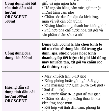
Công dụng nổi bật
giấc và ngủ ngon hơn
của tinh dầu oải
• Hỗ trợ cân bằng cảm xúc, giảm triệu
hương
chứng trầm cảm nhẹ
ORGSCENT
• Chăm sóc da: làm dịu da kích ứng,
500ml
mụn và vết cắn côn trùng
• Kháng khuẩn nhẹ, thanh lọc không khí
• Phù hợp pha chế nước hoa, xịt gối và
sản phẩm chăm sóc cá nhân
Dung tích 500ml là lựa chọn kinh tế
tối ưu cho sử dụng lâu dài trong gia
Công dụng của
đình, spa, studio yoga hoặc kinh
dung tích 500ml
doanh, giúp tiết kiệm chi phí khi dùng
máy khuếch tán, xịt gối và chăm sóc
da thường xuyên.
• Máy khuếch tán: 5-10 giọt
• Xông phòng hoặc gối ngủ: 3-6 giọt
• Pha massage thư giãn: 2-3% (5-8 giọt /
Hướng dẫn sử
10ml dầu nền)
dụng tinh dầu oải
• Pha nước tắm: 8-12 giọt để thư giãn
hương 500ml
• Chăm sóc da: pha loãng thoa lên da
ORGSCENT
kích ứng hoặc mụn
• Kết hợp với tinh dầu cam, phong lữ