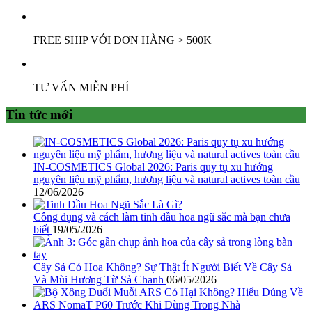
FREE SHIP VỚI ĐƠN HÀNG > 500K
TƯ VẤN MIỄN PHÍ
Tin tức mới
IN-COSMETICS Global 2026: Paris quy tụ xu hướng
nguyên liệu mỹ phẩm, hương liệu và natural actives toàn cầu
12/06/2026
Công dụng và cách làm tinh dầu hoa ngũ sắc mà bạn chưa
biết
19/05/2026
Cây Sả Có Hoa Không? Sự Thật Ít Người Biết Về Cây Sả
Và Mùi Hương Từ Sả Chanh
06/05/2026