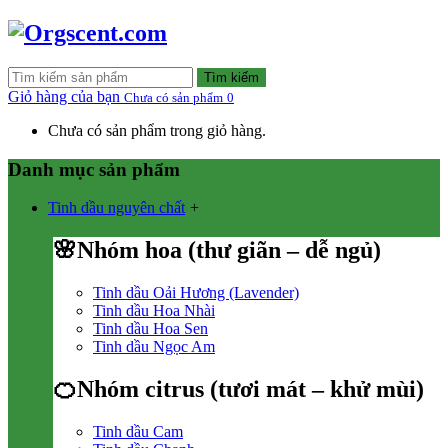
Tìm kiếm
Giỏ hàng của bạn
Chưa có sản phẩm
0
Chưa có sản phẩm trong giỏ hàng.
Danh mục sản phẩm
Tinh dầu nguyên chất
+
🌸Nhóm hoa (thư giãn – dễ ngủ)
Tinh dầu Oải Hương (Lavender)
Tinh dầu Hoa Nhài
Tinh dầu Hoa Sen
Tinh dầu Ngọc Am
🍊Nhóm citrus (tươi mát – khử mùi)
Tinh dầu Cam