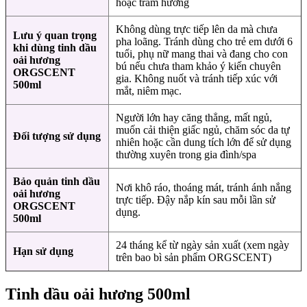
hoặc trầm hương
Không dùng trực tiếp lên da mà chưa
Lưu ý quan trọng
pha loãng. Tránh dùng cho trẻ em dưới 6
khi dùng tinh dầu
tuổi, phụ nữ mang thai và đang cho con
oải hương
bú nếu chưa tham khảo ý kiến chuyên
ORGSCENT
gia. Không nuốt và tránh tiếp xúc với
500ml
mắt, niêm mạc.
Người lớn hay căng thẳng, mất ngủ,
muốn cải thiện giấc ngủ, chăm sóc da tự
Đối tượng sử dụng
nhiên hoặc cần dung tích lớn để sử dụng
thường xuyên trong gia đình/spa
Bảo quản tinh dầu
Nơi khô ráo, thoáng mát, tránh ánh nắng
oải hương
trực tiếp. Đậy nắp kín sau mỗi lần sử
ORGSCENT
dụng.
500ml
24 tháng kể từ ngày sản xuất (xem ngày
Hạn sử dụng
trên bao bì sản phẩm ORGSCENT)
Tinh dầu oải hương 500ml