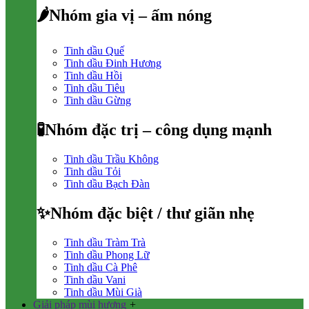
🌶Nhóm gia vị – ấm nóng
Tinh dầu Quế
Tinh dầu Đinh Hương
Tinh dầu Hồi
Tinh dầu Tiêu
Tinh dầu Gừng
🧪Nhóm đặc trị – công dụng mạnh
Tinh dầu Trầu Không
Tinh dầu Tỏi
Tinh dầu Bạch Đàn
✨Nhóm đặc biệt / thư giãn nhẹ
Tinh dầu Tràm Trà
Tinh dầu Phong Lữ
Tinh dầu Cà Phê
Tinh dầu Vani
Tinh dầu Mùi Già
Giải pháp mùi hương
+