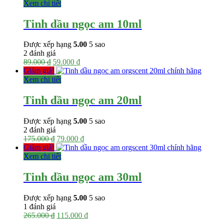
Xem chi tiết
Tinh dầu ngọc am 10ml
Được xếp hạng
5.00
5 sao
2
đánh giá
Giá
Giá
89.000
₫
59.000
₫
gốc
hiện
Giảm giá!
là:
tại
Xem chi tiết
89.000 ₫.
là:
59.000 ₫.
Tinh dầu ngọc am 20ml
Được xếp hạng
5.00
5 sao
2
đánh giá
Giá
Giá
175.000
₫
79.000
₫
gốc
hiện
Giảm giá!
là:
tại
Xem chi tiết
175.000 ₫.
là:
79.000 ₫.
Tinh dầu ngọc am 30ml
Được xếp hạng
5.00
5 sao
1
đánh giá
Giá
Giá
265.000
₫
115.000
₫