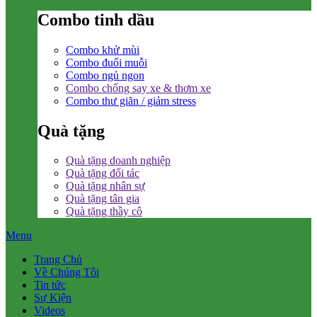
Combo tinh dầu
Combo khử mùi
Combo đuổi muỗi
Combo ngủ ngon
Combo chống say xe & thơm xe
Combo thư giãn / giảm stress
Quà tặng
Quà tặng doanh nghiệp
Quà tặng đối tác
Quà tặng nhân sự
Quà tặng tân gia
Quà tặng thầy cô
Menu
Trang Chủ
Về Chúng Tôi
Tin tức
Sự Kiện
Videos