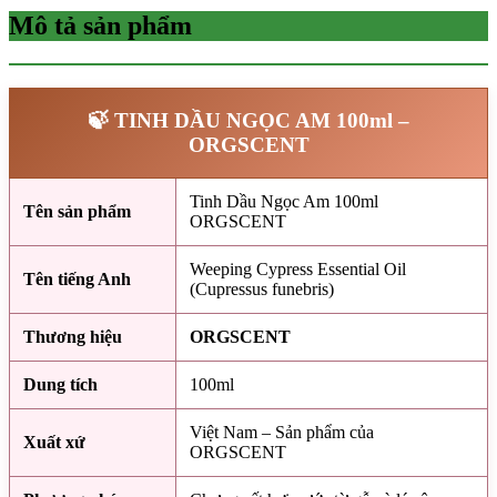
Mô tả sản phẩm
🍃 TINH DẦU NGỌC AM 100ml –
ORGSCENT
Tinh Dầu Ngọc Am 100ml
Tên sản phẩm
ORGSCENT
Weeping Cypress Essential Oil
Tên tiếng Anh
(Cupressus funebris)
Thương hiệu
ORGSCENT
Dung tích
100ml
Việt Nam – Sản phẩm của
Xuất xứ
ORGSCENT