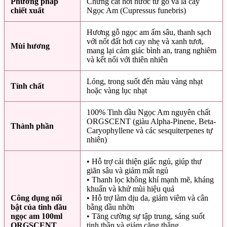
Phương pháp
Chưng cất hơi nước từ gỗ và lá cây
chiết xuất
Ngọc Am (Cupressus funebris)
Hương gỗ ngọc am ấm sâu, thanh sạch
với nốt đất hơi cay nhẹ và xanh tươi,
Mùi hương
mang lại cảm giác bình an, trang nghiêm
và kết nối với thiên nhiên
Lỏng, trong suốt đến màu vàng nhạt
Tính chất
hoặc vàng lục nhạt
100% Tinh dầu Ngọc Am nguyên chất
ORGSCENT (giàu Alpha-Pinene, Beta-
Thành phần
Caryophyllene và các sesquiterpenes tự
nhiên)
• Hỗ trợ cải thiện giấc ngủ, giúp thư
giãn sâu và giảm mất ngủ
• Thanh lọc không khí mạnh mẽ, kháng
khuẩn và khử mùi hiệu quả
Công dụng nổi
• Hỗ trợ làm dịu da, giảm viêm và cân
bật của tinh dầu
bằng dầu nhờn
ngọc am 100ml
• Tăng cường sự tập trung, sáng suốt
ORGSCENT
tinh thần và giảm căng thẳng