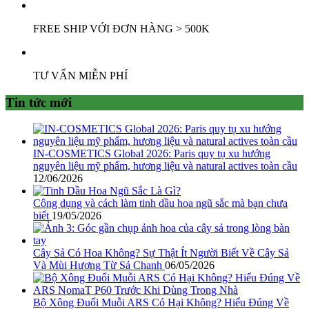
FREE SHIP VỚI ĐƠN HÀNG > 500K
TƯ VẤN MIỄN PHÍ
Tin tức mới
IN-COSMETICS Global 2026: Paris quy tụ xu hướng
nguyên liệu mỹ phẩm, hương liệu và natural actives toàn cầu
12/06/2026
Công dụng và cách làm tinh dầu hoa ngũ sắc mà bạn chưa
biết
19/05/2026
Cây Sả Có Hoa Không? Sự Thật Ít Người Biết Về Cây Sả
Và Mùi Hương Từ Sả Chanh
06/05/2026
Bộ Xông Đuổi Muỗi ARS Có Hại Không? Hiểu Đúng Về