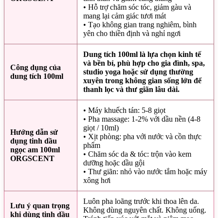
• Hỗ trợ chăm sóc tóc, giảm gàu và
mang lại cảm giác tươi mát
• Tạo không gian trang nghiêm, bình
yên cho thiền định và nghỉ ngơi
Dung tích 100ml là lựa chọn kinh tế
và bền bỉ, phù hợp cho gia đình, spa,
Công dụng của
studio yoga hoặc sử dụng thường
dung tích 100ml
xuyên trong không gian sống lớn để
thanh lọc và thư giãn lâu dài.
• Máy khuếch tán: 5-8 giọt
• Pha massage: 1-2% với dầu nền (4-8
giọt / 10ml)
Hướng dẫn sử
• Xịt phòng: pha với nước và cồn thực
dụng tinh dầu
phẩm
ngọc am 100ml
• Chăm sóc da & tóc: trộn vào kem
ORGSCENT
dưỡng hoặc dầu gội
• Thư giãn: nhỏ vào nước tắm hoặc máy
xông hơi
Luôn pha loãng trước khi thoa lên da.
Lưu ý quan trọng
Không dùng nguyên chất. Không uống.
khi dùng tinh dầu