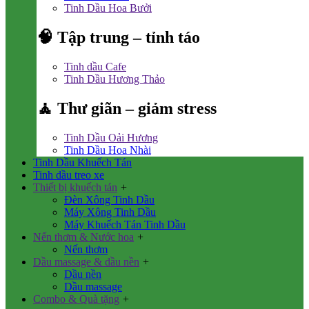
Tinh Dầu Hoa Bưởi
🧠 Tập trung – tỉnh táo
Tinh dầu Cafe
Tinh Dầu Hương Thảo
🧘 Thư giãn – giảm stress
Tinh Dầu Oải Hương
Tinh Dầu Hoa Nhài
Tinh Dầu Khuếch Tán
Tinh dầu treo xe
Thiết bị khuếch tán
+
Đèn Xông Tinh Dầu
Máy Xông Tinh Dầu
Máy Khuếch Tán Tinh Dầu
Nến thơm & Nước hoa
+
Nến thơm
Dầu massage & dầu nền
+
Dầu nền
Dầu massage
Combo & Quà tặng
+