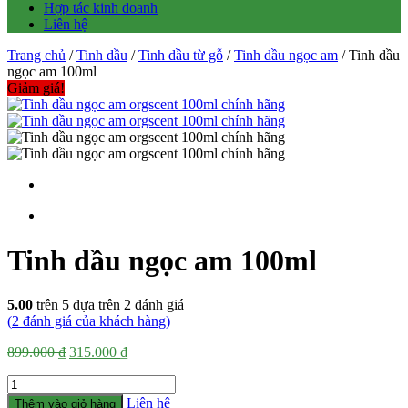
Hợp tác kinh doanh
Liên hệ
Trang chủ
/
Tinh dầu
/
Tinh dầu từ gỗ
/
Tinh dầu ngọc am
/ Tinh dầu
ngọc am 100ml
Giảm giá!
Tinh dầu ngọc am 100ml
5.00
trên 5 dựa trên
2
đánh giá
(
2
đánh giá của khách hàng)
Giá
Giá
899.000
₫
315.000
₫
gốc
hiện
Số
là:
tại
lượng
899.000 ₫.
là:
Liên hệ
Thêm vào giỏ hàng