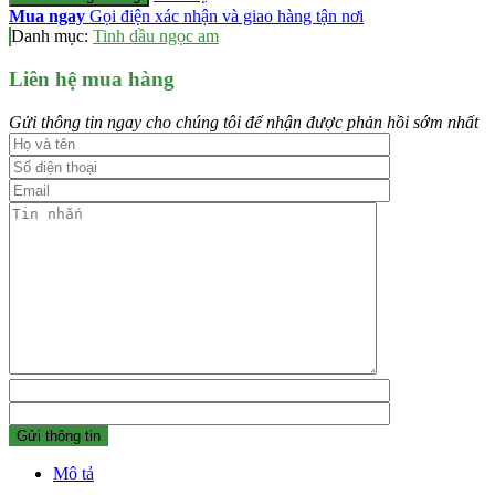
315.000 ₫.
Mua ngay
Gọi điện xác nhận và giao hàng tận nơi
Danh mục:
Tinh dầu ngọc am
Liên hệ mua hàng
Gửi thông tin ngay cho chúng tôi để nhận được phản hồi sớm nhất
Mô tả