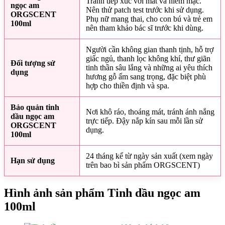
Tránh tiếp xúc với mắt và niêm mạc.
ngọc am
Nên thử patch test trước khi sử dụng.
ORGSCENT
Phụ nữ mang thai, cho con bú và trẻ em
100ml
nên tham khảo bác sĩ trước khi dùng.
Người cần không gian thanh tịnh, hỗ trợ
giấc ngủ, thanh lọc không khí, thư giãn
Đối tượng sử
tinh thần sâu lắng và những ai yêu thích
dụng
hương gỗ ấm sang trọng, đặc biệt phù
hợp cho thiền định và spa.
Bảo quản tinh
Nơi khô ráo, thoáng mát, tránh ánh nắng
dầu ngọc am
trực tiếp. Đậy nắp kín sau mỗi lần sử
ORGSCENT
dụng.
100ml
24 tháng kể từ ngày sản xuất (xem ngày
Hạn sử dụng
trên bao bì sản phẩm ORGSCENT)
Hình ảnh sản phẩm Tinh dầu ngọc am
100ml