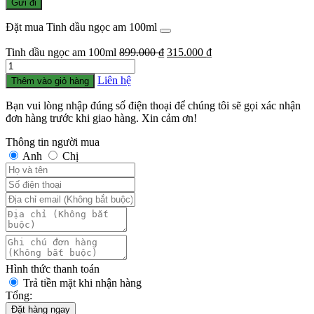
Đặt mua Tinh dầu ngọc am 100ml
Giá
Giá
Tinh dầu ngọc am 100ml
899.000
₫
315.000
₫
Số
gốc
hiện
lượng
là:
tại
Liên hệ
Thêm vào giỏ hàng
899.000 ₫.
là:
315.000 ₫.
Bạn vui lòng nhập đúng số điện thoại để chúng tôi sẽ gọi xác nhận
đơn hàng trước khi giao hàng. Xin cảm ơn!
Thông tin người mua
Anh
Chị
Hình thức thanh toán
Trả tiền mặt khi nhận hàng
Tổng:
Đặt hàng ngay