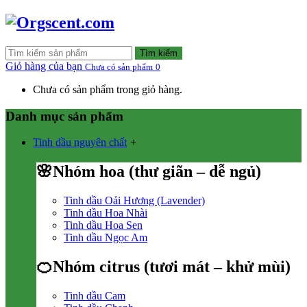
Tìm kiếm
Giỏ hàng của bạn
Chưa có sản phẩm
0
Chưa có sản phẩm trong giỏ hàng.
Danh mục sản phẩm
Tinh dầu nguyên chất
+
🌸Nhóm hoa (thư giãn – dễ ngủ)
Tinh dầu Oải Hương (Lavender)
Tinh dầu Hoa Nhài
Tinh dầu Hoa Sen
Tinh dầu Ngọc Am
🍊Nhóm citrus (tươi mát – khử mùi)
Tinh dầu Cam