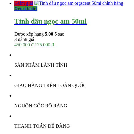
gốc
hiện
Giảm giá!
là:
tại
Xem chi tiết
265.000 ₫.
là:
115.000 ₫.
Tinh dầu ngọc am 50ml
Được xếp hạng
5.00
5 sao
3
đánh giá
Giá
Giá
450.000
₫
175.000
₫
gốc
hiện
là:
tại
450.000 ₫.
là:
SẢN PHẨM LÀNH TÍNH
175.000 ₫.
GIAO HÀNG TRÊN TOÀN QUỐC
NGUỒN GỐC RÕ RÀNG
THANH TOÁN DỄ DÀNG