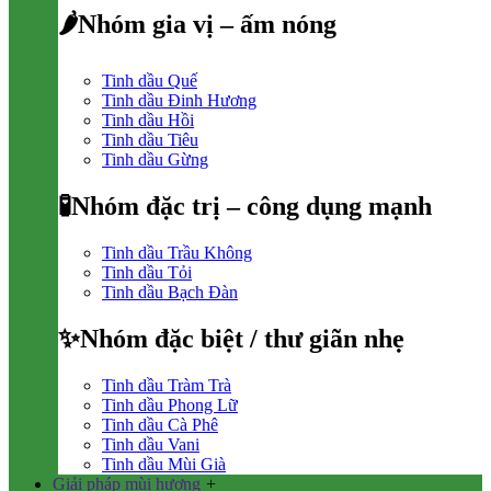
🌶Nhóm gia vị – ấm nóng
Tinh dầu Quế
Tinh dầu Đinh Hương
Tinh dầu Hồi
Tinh dầu Tiêu
Tinh dầu Gừng
🧪Nhóm đặc trị – công dụng mạnh
Tinh dầu Trầu Không
Tinh dầu Tỏi
Tinh dầu Bạch Đàn
✨Nhóm đặc biệt / thư giãn nhẹ
Tinh dầu Tràm Trà
Tinh dầu Phong Lữ
Tinh dầu Cà Phê
Tinh dầu Vani
Tinh dầu Mùi Già
Giải pháp mùi hương
+