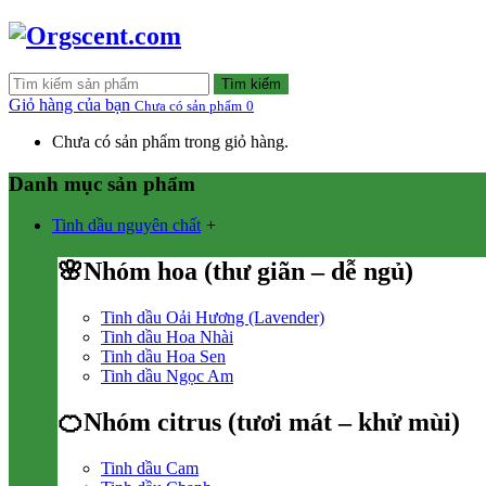
Tìm kiếm
Giỏ hàng của bạn
Chưa có sản phẩm
0
Chưa có sản phẩm trong giỏ hàng.
Danh mục sản phẩm
Tinh dầu nguyên chất
+
🌸Nhóm hoa (thư giãn – dễ ngủ)
Tinh dầu Oải Hương (Lavender)
Tinh dầu Hoa Nhài
Tinh dầu Hoa Sen
Tinh dầu Ngọc Am
🍊Nhóm citrus (tươi mát – khử mùi)
Tinh dầu Cam