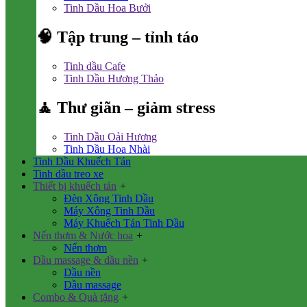
Tinh Dầu Hoa Bưởi
🧠 Tập trung – tỉnh táo
Tinh dầu Cafe
Tinh Dầu Hương Thảo
🧘 Thư giãn – giảm stress
Tinh Dầu Oải Hương
Tinh Dầu Hoa Nhài
Tinh Dầu Khuếch Tán
Tinh dầu treo xe
Thiết bị khuếch tán
+
Đèn Xông Tinh Dầu
Máy Xông Tinh Dầu
Máy Khuếch Tán Tinh Dầu
Nến thơm & Nước hoa
+
Nến thơm
Dầu massage & dầu nền
+
Dầu nền
Dầu massage
Combo & Quà tặng
+