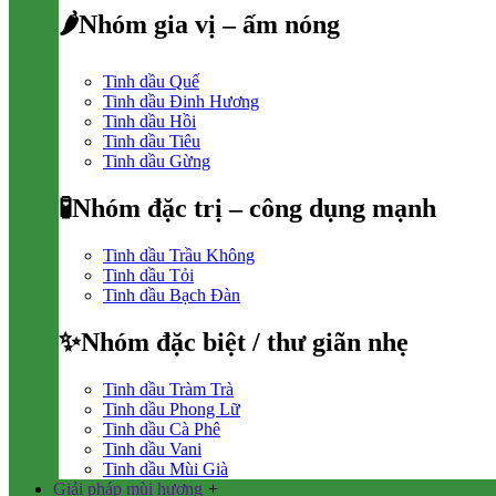
🌶Nhóm gia vị – ấm nóng
Tinh dầu Quế
Tinh dầu Đinh Hương
Tinh dầu Hồi
Tinh dầu Tiêu
Tinh dầu Gừng
🧪Nhóm đặc trị – công dụng mạnh
Tinh dầu Trầu Không
Tinh dầu Tỏi
Tinh dầu Bạch Đàn
✨Nhóm đặc biệt / thư giãn nhẹ
Tinh dầu Tràm Trà
Tinh dầu Phong Lữ
Tinh dầu Cà Phê
Tinh dầu Vani
Tinh dầu Mùi Già
Giải pháp mùi hương
+