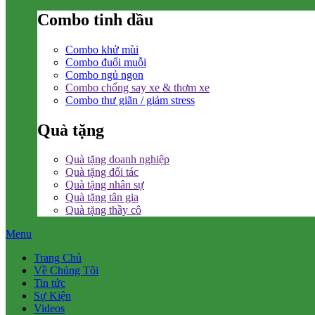
Combo tinh dầu
Combo khử mùi
Combo đuổi muỗi
Combo ngủ ngon
Combo chống say xe & thơm xe
Combo thư giãn / giảm stress
Quà tặng
Quà tặng doanh nghiệp
Quà tặng đối tác
Quà tặng nhân sự
Quà tặng tân gia
Quà tặng thầy cô
Menu
Trang Chủ
Về Chúng Tôi
Tin tức
Sự Kiện
Videos