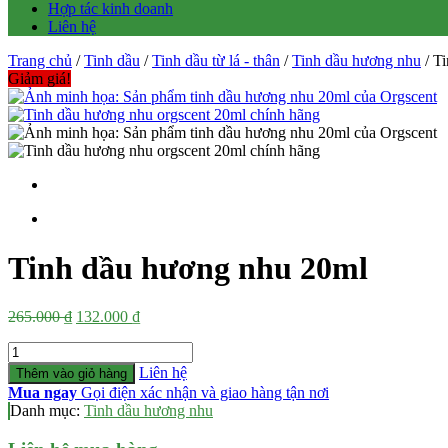
Hợp tác kinh doanh
Liên hệ
Trang chủ
/
Tinh dầu
/
Tinh dầu từ lá - thân
/
Tinh dầu hương nhu
/ T
Giảm giá!
Tinh dầu hương nhu 20ml
Giá
Giá
265.000
₫
132.000
₫
gốc
hiện
Số
là:
tại
lượng
265.000 ₫.
là:
Liên hệ
Thêm vào giỏ hàng
132.000 ₫.
Mua ngay
Gọi điện xác nhận và giao hàng tận nơi
Danh mục:
Tinh dầu hương nhu