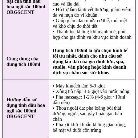
bật của tinh dầu
cao và lâu dài
hoa ngũ sắc 100ml
• Hỗ trợ làm lành vết thương, giảm viêm
ORGSCENT
da và mụn do vi khuẩn
• Giúp giảm đau nhức cơ thể, mỏi mệt
và khó chịu do thời tiết
• Thanh lọc không khí mạnh mẽ, phù
hợp cho gia đình và khu vực kinh doanh
Dung tích 100ml là lựa chọn kinh tế
tối ưu nhất, dành cho nhu cầu sử
Công dụng của
dụng lâu dài của gia đình lớn, spa,
dung tích 100ml
studio, văn phòng hoặc kinh doanh
dịch vụ chăm sóc sức khỏe.
• Máy khuếch tán: 5-9 giọt
• Xông hô hấp: 3-6 giọt vào nước nóng
• Pha massage: 1-2% (4-6 giọt / 10ml
Hướng dẫn sử
dầu nền)
dụng tinh dầu hoa
• Thoa ngoài da: pha loãng bôi thái
ngũ sắc 100ml
dương, ngực, sau gáy hoặc gan bàn
ORGSCENT
chân
• Pha xịt khử khuẩn không gian rộng,
bề mặt và đuổi côn trùng