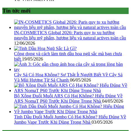
Tin tức mới
IN-COSMETICS Global 2026: Paris quy tụ xu hướng
nguyên liệu mỹ phẩm, hương liệu và natural actives toàn cầu
12/06/2026
Công dụng và cách làm tinh dầu hoa ngũ sắc mà bạn chưa
biết
19/05/2026
Cây Sả Có Hoa Không? Sự Thật Ít Người Biết Về Cây Sả
Và Mùi Hương Từ Sả Chanh
06/05/2026
Bộ Xông Đuổi Muỗi ARS Có Hại Không? Hiểu Đúng Về
ARS NomaT P60 Trước Khi Dùng Trong Nhà
04/05/2026
Tinh Dầu Đuổi Muỗi Jumbo Có Hại Không? Hiểu Đúng Về
Jumbo Vape Trước Khi Dùng Trong Nhà
03/05/2026