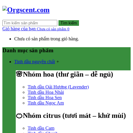
Tìm kiếm
Giỏ hàng của bạn
Chưa có sản phẩm
0
Chưa có sản phẩm trong giỏ hàng.
Danh mục sản phẩm
Tinh dầu nguyên chất
+
🌸Nhóm hoa (thư giãn – dễ ngủ)
Tinh dầu Oải Hương (Lavender)
Tinh dầu Hoa Nhài
Tinh dầu Hoa Sen
Tinh dầu Ngọc Am
🍊Nhóm citrus (tươi mát – khử mùi)
Tinh dầu Cam