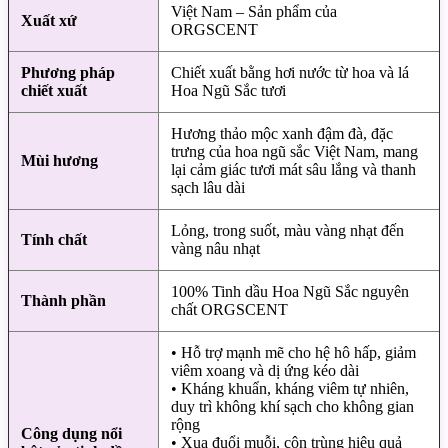
Việt Nam – Sản phẩm của
Xuất xứ
ORGSCENT
Phương pháp
Chiết xuất bằng hơi nước từ hoa và lá
chiết xuất
Hoa Ngũ Sắc tươi
Hương thảo mộc xanh đậm đà, đặc
trưng của hoa ngũ sắc Việt Nam, mang
Mùi hương
lại cảm giác tươi mát sâu lắng và thanh
sạch lâu dài
Lỏng, trong suốt, màu vàng nhạt đến
Tính chất
vàng nâu nhạt
100% Tinh dầu Hoa Ngũ Sắc nguyên
Thành phần
chất ORGSCENT
• Hỗ trợ mạnh mẽ cho hệ hô hấp, giảm
viêm xoang và dị ứng kéo dài
• Kháng khuẩn, kháng viêm tự nhiên,
duy trì không khí sạch cho không gian
rộng
Công dụng nổi
• Xua đuổi muỗi, côn trùng hiệu quả