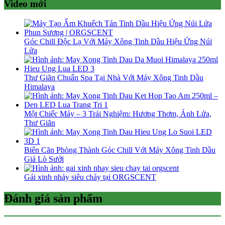
Video mới
Góc Chill Độc Lạ Với Máy Xông Tinh Dầu Hiệu Ứng Núi
Lửa
Thư Giãn Chuẩn Spa Tại Nhà Với Máy Xông Tinh Dầu
Himalaya
Một Chiếc Máy – 3 Trải Nghiệm: Hương Thơm, Ánh Lửa,
Thư Giãn
Biến Căn Phòng Thành Góc Chill Với Máy Xông Tinh Dầu
Giả Lò Sưởi
Gái xinh nhảy siêu cháy tại ORGSCENT
Đánh giá sản phẩm