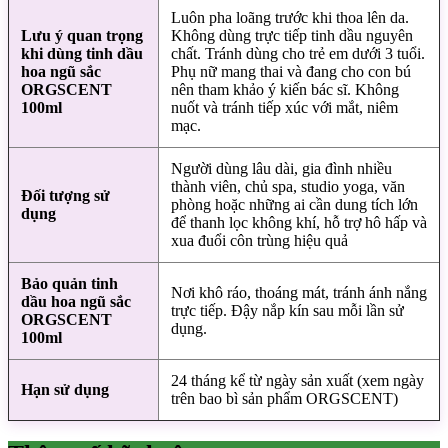
Luôn pha loãng trước khi thoa lên da.
Lưu ý quan trọng
Không dùng trực tiếp tinh dầu nguyên
khi dùng tinh dầu
chất. Tránh dùng cho trẻ em dưới 3 tuổi.
hoa ngũ sắc
Phụ nữ mang thai và đang cho con bú
ORGSCENT
nên tham khảo ý kiến bác sĩ. Không
100ml
nuốt và tránh tiếp xúc với mắt, niêm
mạc.
Người dùng lâu dài, gia đình nhiều
thành viên, chủ spa, studio yoga, văn
Đối tượng sử
phòng hoặc những ai cần dung tích lớn
dụng
để thanh lọc không khí, hỗ trợ hô hấp và
xua đuổi côn trùng hiệu quả
Bảo quản tinh
Nơi khô ráo, thoáng mát, tránh ánh nắng
dầu hoa ngũ sắc
trực tiếp. Đậy nắp kín sau mỗi lần sử
ORGSCENT
dụng.
100ml
24 tháng kể từ ngày sản xuất (xem ngày
Hạn sử dụng
trên bao bì sản phẩm ORGSCENT)