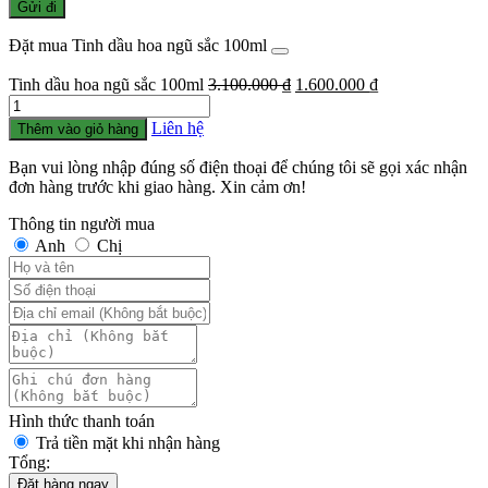
Đặt mua Tinh dầu hoa ngũ sắc 100ml
Giá
Giá
Tinh dầu hoa ngũ sắc 100ml
3.100.000
₫
1.600.000
₫
Số
gốc
hiện
lượng
là:
tại
Liên hệ
Thêm vào giỏ hàng
3.100.000 ₫.
là:
1.600.000 ₫.
Bạn vui lòng nhập đúng số điện thoại để chúng tôi sẽ gọi xác nhận
đơn hàng trước khi giao hàng. Xin cảm ơn!
Thông tin người mua
Anh
Chị
Hình thức thanh toán
Trả tiền mặt khi nhận hàng
Tổng:
Đặt hàng ngay