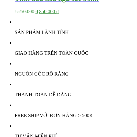
Giá
Giá
1.250.000
₫
850.000
₫
gốc
hiện
là:
tại
1.250.000 ₫.
là:
SẢN PHẨM LÀNH TÍNH
850.000 ₫.
GIAO HÀNG TRÊN TOÀN QUỐC
NGUỒN GỐC RÕ RÀNG
THANH TOÁN DỄ DÀNG
FREE SHIP VỚI ĐƠN HÀNG > 500K
TƯ VẤN MIỄN PHÍ