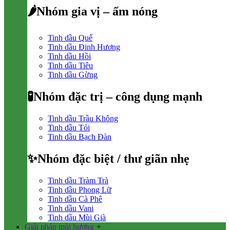
🌶Nhóm gia vị – ấm nóng
Tinh dầu Quế
Tinh dầu Đinh Hương
Tinh dầu Hồi
Tinh dầu Tiêu
Tinh dầu Gừng
🧪Nhóm đặc trị – công dụng mạnh
Tinh dầu Trầu Không
Tinh dầu Tỏi
Tinh dầu Bạch Đàn
✨Nhóm đặc biệt / thư giãn nhẹ
Tinh dầu Tràm Trà
Tinh dầu Phong Lữ
Tinh dầu Cà Phê
Tinh dầu Vani
Tinh dầu Mùi Già
Giải pháp mùi hương
+