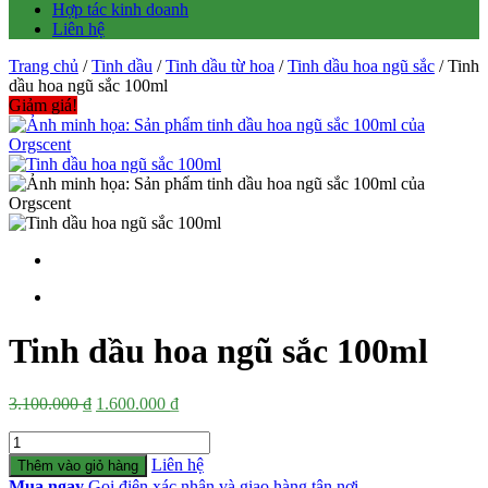
Hợp tác kinh doanh
Liên hệ
Trang chủ
/
Tinh dầu
/
Tinh dầu từ hoa
/
Tinh dầu hoa ngũ sắc
/ Tinh
dầu hoa ngũ sắc 100ml
Giảm giá!
Tinh dầu hoa ngũ sắc 100ml
Giá
Giá
3.100.000
₫
1.600.000
₫
gốc
hiện
Số
là:
tại
lượng
3.100.000 ₫.
là:
Liên hệ
Thêm vào giỏ hàng
1.600.000 ₫.
Mua ngay
Gọi điện xác nhận và giao hàng tận nơi