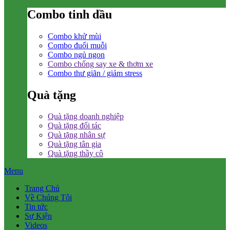
Combo tinh dầu
Combo khử mùi
Combo đuổi muỗi
Combo ngủ ngon
Combo chống say xe & thơm xe
Combo thư giãn / giảm stress
Quà tặng
Quà tặng doanh nghiệp
Quà tặng đối tác
Quà tặng nhân sự
Quà tặng tân gia
Quà tặng thầy cô
Menu
Trang Chủ
Về Chúng Tôi
Tin tức
Sự Kiện
Videos