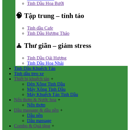
Tinh Dầu Hoa Bưởi
🧠 Tập trung – tỉnh táo
Tinh dầu Cafe
Tinh Dầu Hương Thảo
🧘 Thư giãn – giảm stress
Tinh Dầu Oải Hương
Tinh Dầu Hoa Nhài
Tinh Dầu Khuếch Tán
Tinh dầu treo xe
Thiết bị khuếch tán
+
Đèn Xông Tinh Dầu
Máy Xông Tinh Dầu
Máy Khuếch Tán Tinh Dầu
Nến thơm & Nước hoa
+
Nến thơm
Dầu massage & dầu nền
+
Dầu nền
Dầu massage
Combo & Quà tặng
+