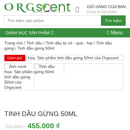
GIỎ HÀNG CỦA BẠN
Chưa có sản phẩm
Tìm kiếm
Menu
DANH MỤC SẢN PHẨM
Trang chủ
/
Tinh dầu
/
Tinh dầu từ vỏ - quả - hạt
/
Tinh dầu
gừng
/ Tinh dầu gừng 50ml
Giảm giá!
TINH DẦU GỪNG 50ML
Giá
Giá
455.000
₫
700.000
₫