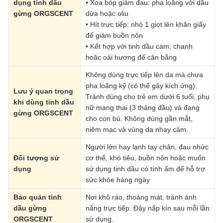
dụng tinh dầu
• Xoa bóp giảm đau: pha loãng với dầu
gừng ORGSCENT
dừa hoặc oliu
• Hít trực tiếp: nhỏ 1 giọt lên khăn giấy
để giảm buồn nôn
• Kết hợp với tinh dầu cam, chanh
hoặc oải hương để cân bằng
Không dùng trực tiếp lên da mà chưa
pha loãng kỹ (có thể gây kích ứng).
Lưu ý quan trọng
Tránh dùng cho trẻ em dưới 6 tuổi, phụ
khi dùng tinh dầu
nữ mang thai (3 tháng đầu) và đang
gừng ORGSCENT
cho con bú. Không dùng gần mắt,
niêm mạc và vùng da nhạy cảm.
Người lớn hay lạnh tay chân, đau nhức
Đối tượng sử
cơ thể, khó tiêu, buồn nôn hoặc muốn
dụng
sử dụng tinh dầu có tính ấm để hỗ trợ
sức khỏe hàng ngày
Bảo quản tinh
Nơi khô ráo, thoáng mát, tránh ánh
dầu gừng
nắng trực tiếp. Đậy nắp kín sau mỗi lần
ORGSCENT
sử dụng.