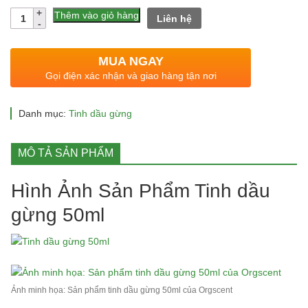
gốc
hiện
Số
Thêm vào giỏ hàng
Liên hệ
lượng
là:
tại
700.000 ₫.
là:
MUA NGAY
455.000 ₫.
Gọi điện xác nhận và giao hàng tận nơi
Danh mục:
Tinh dầu gừng
MÔ TẢ SẢN PHẨM
Hình Ảnh Sản Phẩm Tinh dầu
gừng 50ml
Ảnh minh họa: Sản phẩm tinh dầu gừng 50ml của Orgscent