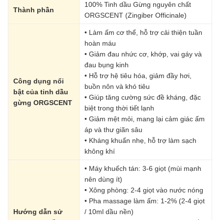
100% Tinh dầu Gừng nguyên chất
Thành phần
ORGSCENT (Zingiber Officinale)
• Làm ấm cơ thể, hỗ trợ cải thiện tuần
hoàn máu
• Giảm đau nhức cơ, khớp, vai gáy và
đau bụng kinh
• Hỗ trợ hệ tiêu hóa, giảm đầy hơi,
Công dụng nổi
buồn nôn và khó tiêu
bật của tinh dầu
• Giúp tăng cường sức đề kháng, đặc
gừng ORGSCENT
biệt trong thời tiết lạnh
• Giảm mệt mỏi, mang lại cảm giác ấm
áp và thư giãn sâu
• Kháng khuẩn nhẹ, hỗ trợ làm sạch
không khí
• Máy khuếch tán: 3-6 giọt (mùi mạnh
nên dùng ít)
• Xông phòng: 2-4 giọt vào nước nóng
• Pha massage làm ấm: 1-2% (2-4 giọt
Hướng dẫn sử
/ 10ml dầu nền)