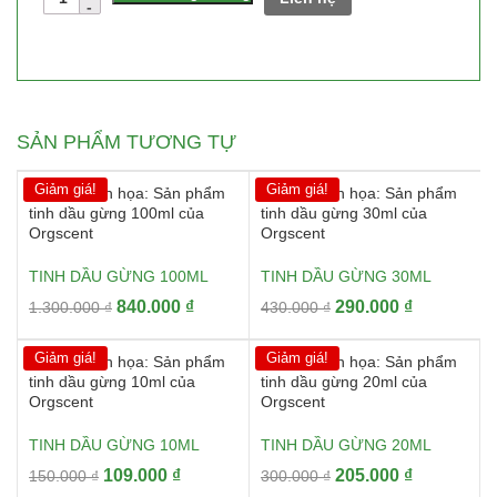
lượng
SẢN PHẨM TƯƠNG TỰ
Giảm giá!
Giảm giá!
TINH DẦU GỪNG 100ML
TINH DẦU GỪNG 30ML
Giá
Giá
Giá
Giá
840.000
₫
290.000
₫
1.300.000
₫
430.000
₫
gốc
hiện
gốc
hiện
là:
tại
là:
tại
Giảm giá!
Giảm giá!
1.300.000 ₫.
là:
430.000 ₫.
là:
840.000 ₫.
290.000 ₫.
TINH DẦU GỪNG 10ML
TINH DẦU GỪNG 20ML
Giá
Giá
Giá
Giá
109.000
₫
205.000
₫
150.000
₫
300.000
₫