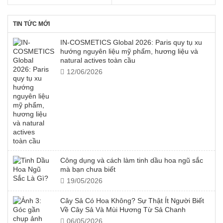
gốc
hiện
gốc
hiện
là:
tại
là:
tại
150.000 ₫.
là:
300.000 ₫.
là:
TIN TỨC MỚI
109.000 ₫.
205.000 ₫.
IN-COSMETICS Global 2026: Paris quy tụ xu
hướng nguyên liệu mỹ phẩm, hương liệu và
natural actives toàn cầu
12/06/2026
Công dụng và cách làm tinh dầu hoa ngũ sắc
mà bạn chưa biết
19/05/2026
Cây Sả Có Hoa Không? Sự Thật Ít Người Biết
Về Cây Sả Và Mùi Hương Từ Sả Chanh
06/05/2026