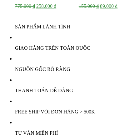
Giá
Giá
Giá
Giá
775.000
₫
258.000
₫
155.000
₫
89.000
₫
gốc
hiện
gốc
hiện
là:
tại
là:
tại
775.000 ₫.
là:
155.000 ₫.
là:
SẢN PHẨM LÀNH TÍNH
258.000 ₫.
89.000 ₫.
GIAO HÀNG TRÊN TOÀN QUỐC
NGUỒN GỐC RÕ RÀNG
THANH TOÁN DỄ DÀNG
FREE SHIP VỚI ĐƠN HÀNG > 500K
TƯ VẤN MIỄN PHÍ