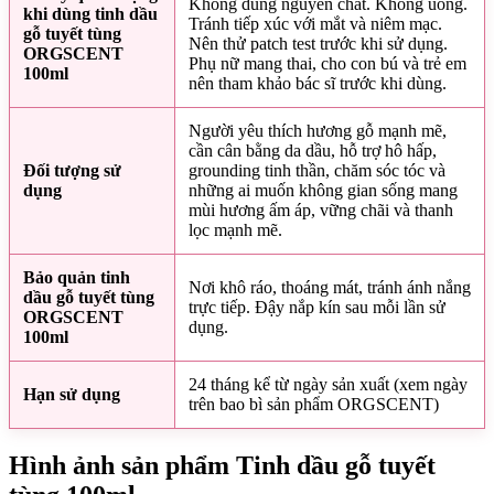
Không dùng nguyên chất. Không uống.
khi dùng tinh dầu
Tránh tiếp xúc với mắt và niêm mạc.
gỗ tuyết tùng
Nên thử patch test trước khi sử dụng.
ORGSCENT
Phụ nữ mang thai, cho con bú và trẻ em
100ml
nên tham khảo bác sĩ trước khi dùng.
Người yêu thích hương gỗ mạnh mẽ,
cần cân bằng da dầu, hỗ trợ hô hấp,
Đối tượng sử
grounding tinh thần, chăm sóc tóc và
dụng
những ai muốn không gian sống mang
mùi hương ấm áp, vững chãi và thanh
lọc mạnh mẽ.
Bảo quản tinh
Nơi khô ráo, thoáng mát, tránh ánh nắng
dầu gỗ tuyết tùng
trực tiếp. Đậy nắp kín sau mỗi lần sử
ORGSCENT
dụng.
100ml
24 tháng kể từ ngày sản xuất (xem ngày
Hạn sử dụng
trên bao bì sản phẩm ORGSCENT)
Hình ảnh sản phẩm Tinh dầu gỗ tuyết