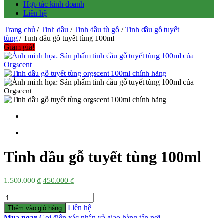
Hợp tác kinh doanh
Liên hệ
Trang chủ
/
Tinh dầu
/
Tinh dầu từ gỗ
/
Tinh dầu gỗ tuyết
tùng
/ Tinh dầu gỗ tuyết tùng 100ml
Giảm giá!
Tinh dầu gỗ tuyết tùng 100ml
Giá
Giá
1.500.000
₫
450.000
₫
gốc
hiện
Số
là:
tại
lượng
1.500.000 ₫.
là:
Liên hệ
Thêm vào giỏ hàng
450.000 ₫.
Mua ngay
Gọi điện xác nhận và giao hàng tận nơi