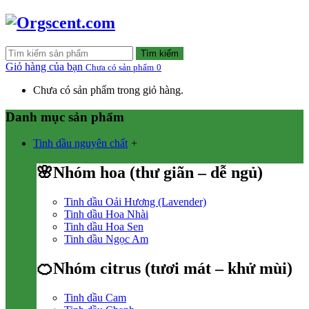
Tìm kiếm
Giỏ hàng của bạn
Chưa có sản phẩm
0
Chưa có sản phẩm trong giỏ hàng.
Danh mục sản phẩm
Tinh dầu nguyên chất
+
🌸Nhóm hoa (thư giãn – dễ ngủ)
Tinh dầu Oải Hương (Lavender)
Tinh dầu Hoa Nhài
Tinh dầu Hoa Sen
Tinh dầu Ngọc Am
🍊Nhóm citrus (tươi mát – khử mùi)
Tinh dầu Cam