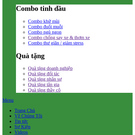
Combo tinh dầu
Combo khử mùi
Combo đuổi muỗi
Combo ngủ ngon
Combo chống say xe & thơm xe
Combo thư giãn / giảm stress
Quà tặng
Quà tặng doanh nghiệp
Quà tặng đối tác
Quà tặng nhân sự
Quà tặng tân gia
Quà tặng thầy cô
Menu
Trang Chủ
Về Chúng Tôi
Tin tức
Sự Kiện
Videos