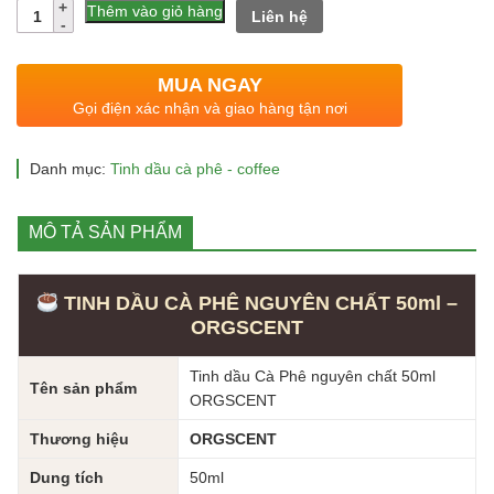
gốc
hiện
Số
Thêm vào giỏ hàng
Liên hệ
lượng
là:
tại
500.000 ₫.
là:
MUA NGAY
189.000 ₫.
Gọi điện xác nhận và giao hàng tận nơi
Danh mục:
Tinh dầu cà phê - coffee
MÔ TẢ SẢN PHẨM
TINH DẦU CÀ PHÊ NGUYÊN CHẤT 50ml –
ORGSCENT
Tinh dầu Cà Phê nguyên chất 50ml
Tên sản phẩm
ORGSCENT
Thương hiệu
ORGSCENT
Dung tích
50ml