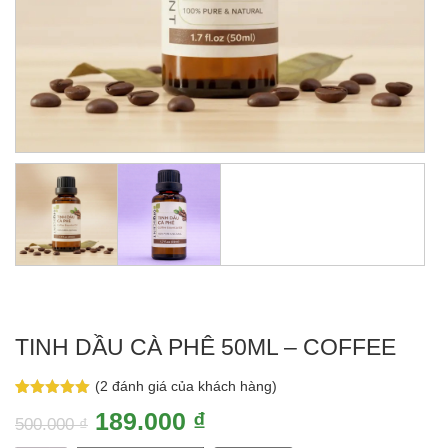
TINH DẦU CÀ PHÊ 50ML – COFFEE
(
2
đánh giá của khách hàng)
5.00
2
trên 5
Giá
Giá
189.000
₫
dựa trên
500.000
₫
đánh giá