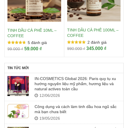
TINH DẦU CÀ PHÊ 100ML –
TINH DẦU CÀ PHÊ 10ML –
COFFEE
COFFEE
2
đánh giá
5
đánh giá
Được xếp
Giá
Giá
Được xếp
Giá
Giá
345.000
₫
59.000
₫
990.000
₫
99.000
₫
hạng
hạng
gốc
hiện
gốc
hiện
5.00
4.80
5 sao
5 sao
là:
tại
là:
tại
990.000 ₫.
là:
99.000 ₫.
là:
TIN TỨC MỚI
345.000 ₫.
59.000 ₫.
IN-COSMETICS Global 2026: Paris quy tụ xu
hướng nguyên liệu mỹ phẩm, hương liệu và
natural actives toàn cầu
12/06/2026
Công dụng và cách làm tinh dầu hoa ngũ sắc
mà bạn chưa biết
19/05/2026