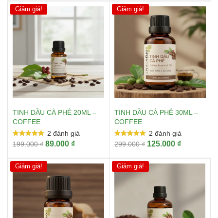
Giảm giá!
Giảm giá!
TINH DẦU CÀ PHÊ 20ML –
TINH DẦU CÀ PHÊ 30ML –
COFFEE
COFFEE
2
đánh giá
2
đánh giá
Được xếp
Được xếp
Giá
Giá
Giá
Giá
89.000
₫
125.000
₫
199.000
₫
299.000
₫
hạng
hạng
gốc
hiện
gốc
hiện
5.00
5.00
5 sao
5 sao
là:
tại
là:
tại
Giảm giá!
Giảm giá!
199.000 ₫.
là:
299.000 ₫.
là:
89.000 ₫.
125.000 ₫.