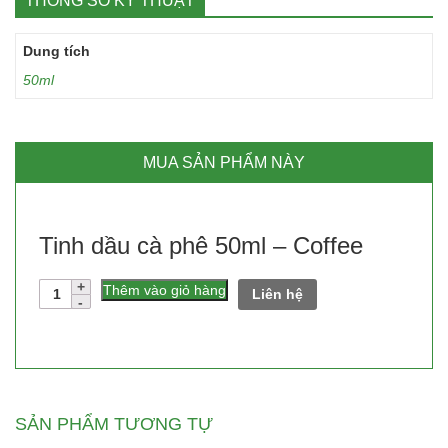
THÔNG SỐ KỸ THUẬT
Dung tích
50ml
MUA SẢN PHẨM NÀY
Tinh dầu cà phê 50ml – Coffee
Số
Thêm vào giỏ hàng
Liên hệ
lượng
SẢN PHẨM TƯƠNG TỰ