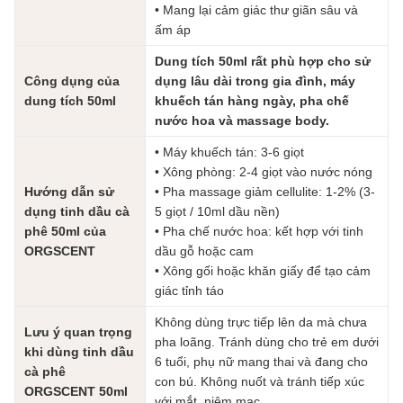
• Mang lại cảm giác thư giãn sâu và
ấm áp
Dung tích 50ml rất phù hợp cho sử
Công dụng của
dụng lâu dài trong gia đình, máy
dung tích 50ml
khuếch tán hàng ngày, pha chế
nước hoa và massage body.
• Máy khuếch tán: 3-6 giọt
• Xông phòng: 2-4 giọt vào nước nóng
Hướng dẫn sử
• Pha massage giảm cellulite: 1-2% (3-
dụng tinh dầu cà
5 giọt / 10ml dầu nền)
phê 50ml của
• Pha chế nước hoa: kết hợp với tinh
ORGSCENT
dầu gỗ hoặc cam
• Xông gối hoặc khăn giấy để tạo cảm
giác tỉnh táo
Không dùng trực tiếp lên da mà chưa
Lưu ý quan trọng
pha loãng. Tránh dùng cho trẻ em dưới
khi dùng tinh dầu
6 tuổi, phụ nữ mang thai và đang cho
cà phê
con bú. Không nuốt và tránh tiếp xúc
ORGSCENT 50ml
với mắt, niêm mạc.