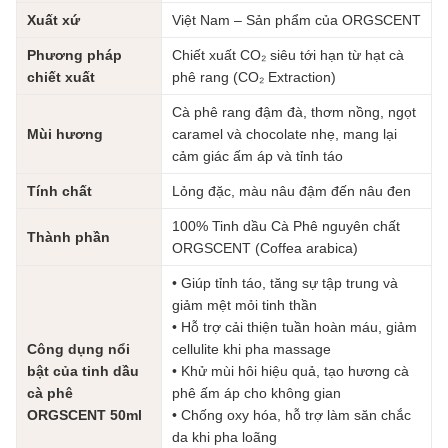
Xuất xứ
Việt Nam – Sản phẩm của ORGSCENT
Phương pháp
Chiết xuất CO₂ siêu tới hạn từ hạt cà
chiết xuất
phê rang (CO₂ Extraction)
Cà phê rang đậm đà, thơm nồng, ngọt
Mùi hương
caramel và chocolate nhẹ, mang lại
cảm giác ấm áp và tỉnh táo
Tính chất
Lỏng đặc, màu nâu đậm đến nâu đen
100% Tinh dầu Cà Phê nguyên chất
Thành phần
ORGSCENT (Coffea arabica)
• Giúp tỉnh táo, tăng sự tập trung và
giảm mệt mỏi tinh thần
• Hỗ trợ cải thiện tuần hoàn máu, giảm
Công dụng nổi
cellulite khi pha massage
bật của tinh dầu
• Khử mùi hôi hiệu quả, tạo hương cà
cà phê
phê ấm áp cho không gian
ORGSCENT 50ml
• Chống oxy hóa, hỗ trợ làm săn chắc
da khi pha loãng