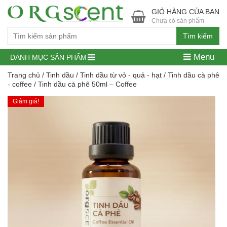
GIỎ HÀNG CỦA BẠN
Chưa có sản phẩm
Tìm kiếm
Menu
DANH MỤC SẢN PHẨM
Trang chủ
/
Tinh dầu
/
Tinh dầu từ vỏ - quả - hạt
/
Tinh dầu cà phê
- coffee
/ Tinh dầu cà phê 50ml – Coffee
Giảm giá!