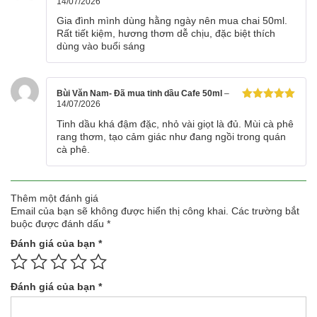
14/07/2026
Được xếp
hạng
5
5
Gia đình mình dùng hằng ngày nên mua chai 50ml.
sao
Rất tiết kiệm, hương thơm dễ chịu, đặc biệt thích
dùng vào buổi sáng
Bùi Văn Nam- Đã mua tinh dầu Cafe 50ml
–
14/07/2026
Được xếp
hạng
5
5
Tinh dầu khá đậm đặc, nhỏ vài giọt là đủ. Mùi cà phê
sao
rang thơm, tạo cảm giác như đang ngồi trong quán
cà phê.
Thêm một đánh giá
Email của bạn sẽ không được hiển thị công khai.
Các trường bắt
buộc được đánh dấu
*
Đánh giá của bạn
*
Đánh giá của bạn
*