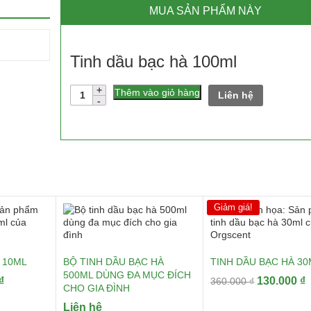
MUA SẢN PHẨM NÀY
Tinh dầu bạc hà 100ml
Số
Thêm vào giỏ hàng
Liên hệ
lượng
Giảm giá!
 10ML
BỘ TINH DẦU BẠC HÀ
TINH DẦU BẠC HÀ 3
500ML DÙNG ĐA MỤC ĐÍCH
Giá
Giá
G
₫
130.000
₫
360.000
₫
CHO GIA ĐÌNH
hiện
gốc
h
Liên hệ
tại
là:
t