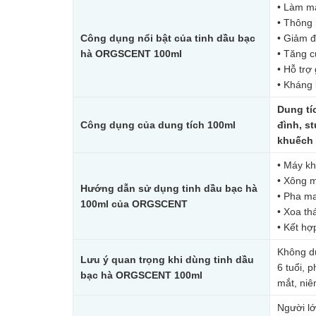
• Làm má
• Thông 
Công dụng nổi bật của tinh dầu bạc
• Giảm đ
hà ORGSCENT 100ml
• Tăng c
• Hỗ trợ
• Kháng 
Dung tí
Công dụng của dung tích 100ml
đình, s
khuếch 
• Máy kh
• Xông m
Hướng dẫn sử dụng tinh dầu bạc hà
• Pha ma
100ml của ORGSCENT
• Xoa th
• Kết hợ
Không dù
Lưu ý quan trọng khi dùng tinh dầu
6 tuổi, 
bạc hà ORGSCENT 100ml
mắt, ni
Người lớ