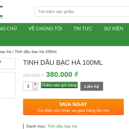
NG CHỦ
VỀ CHÚNG TÔI
TIN TỨC
SỰ KIỆN
bạc hà
/ Tinh dầu bạc hà 100ml
TINH DẦU BẠC HÀ 100ML
Giá
Giá
380.000
₫
990.000
₫
gốc
hiện
Số
Thêm vào giỏ hàng
Liên hệ
lượng
là:
tại
990.000 ₫.
là:
MUA NGAY
380.000 ₫.
Gọi điện xác nhận và giao hàng tận nơi
Danh mục:
Tinh dầu bạc hà