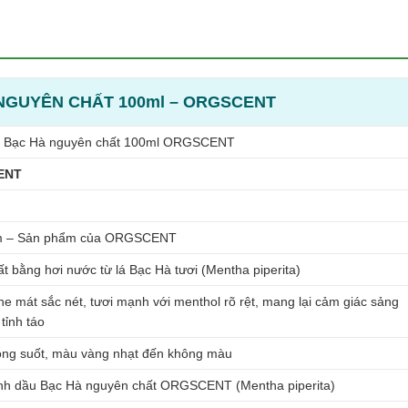
 NGUYÊN CHẤT 100ml – ORGSCENT
u Bạc Hà nguyên chất 100ml ORGSCENT
ENT
m – Sản phẩm của ORGSCENT
ất bằng hơi nước từ lá Bạc Hà tươi (Mentha piperita)
he mát sắc nét, tươi mạnh với menthol rõ rệt, mang lại cảm giác sảng
 tỉnh táo
rong suốt, màu vàng nhạt đến không màu
nh dầu Bạc Hà nguyên chất ORGSCENT (Mentha piperita)