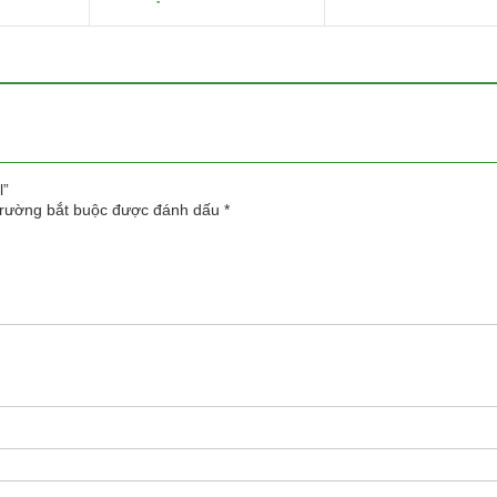
 ₫.
là:
360.000 ₫.
l
55.000 ₫.
1
l”
trường bắt buộc được đánh dấu
*