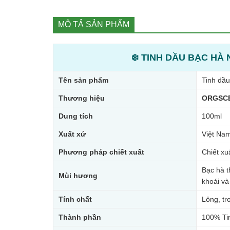
MÔ TẢ SẢN PHẨM
❄️ TINH DẦU BẠC HÀ
Tên sản phẩm
Tinh dầ
Thương hiệu
ORGSC
Dung tích
100ml
Xuất xứ
Việt Na
Phương pháp chiết xuất
Chiết xu
Bạc hà t
Mùi hương
khoái và
Tính chất
Lỏng, t
Thành phần
100% Ti