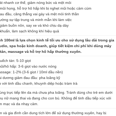
t nhanh cơ thể, giảm nóng bức và mệt mỏi
mũi họng, hỗ trợ hô hấp khi bị nghẹt mũi hoặc cảm cúm
au đầu, căng thẳng vai gáy và mệt mỏi tinh thần
ường sự tập trung và minh mẫn khi làm việc
 giảm buồn nôn, say xe và khó chịu dạ dày
khuẩn, làm sạch không khí hiệu quả
ch 100ml là lựa chọn kinh tế tối ưu cho sử dụng lâu dài trong gia
tudio, spa hoặc kinh doanh, giúp tiết kiệm chi phí khi dùng máy
tán, massage và hỗ trợ hô hấp thường xuyên.
uếch tán: 5-10 giọt
ũi/hô hấp: 3-6 giọt vào nước nóng
ssage: 1-2% (3-6 giọt / 10ml dầu nền)
ái dương giảm đau đầu: pha loãng kỹ
p với tinh dầu chanh, khuynh diệp hoặc tràm trà
ng trực tiếp lên da mà chưa pha loãng. Tránh dùng cho trẻ em dưới
phụ nữ mang thai và đang cho con bú. Không để tinh dầu tiếp xúc với
êm mạc và da nhạy cảm.
n và gia đình cần dung tích lớn để sử dụng thường xuyên, hay bị