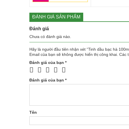
3.800.000 ₫.
là:
120.000
2.200.000 ₫.
ĐÁNH GIÁ SẢN PHẨM
Đánh giá
Chưa có đánh giá nào.
Hãy là người đầu tiên nhận xét “Tinh dầu bạc hà 100m
Email của bạn sẽ không được hiển thị công khai.
Các 
Đánh giá của bạn
*
Đánh giá của bạn
*
Tên