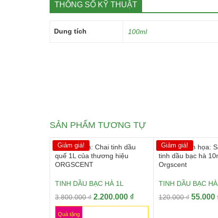
THÔNG SỐ KỸ THUẬT
Dung tích
100ml
SẢN PHẨM TƯƠNG TỰ
Giảm giá!
Giảm giá!
TINH DẦU BẠC HÀ 1L
TINH DẦU BẠC HÀ
Giá
Giá
Giá
2.200.000
₫
55.000
3.800.000
₫
120.000
₫
gốc
hiện
gốc
Quà tặng
là:
tại
là: