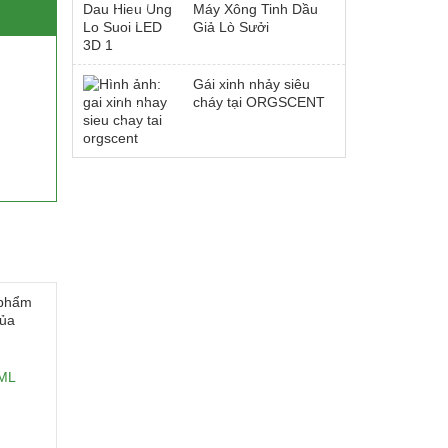
Máy Xông Tinh Dầu
Giả Lò Sưởi
Gái xinh nhảy siêu
cháy tại ORGSCENT
0ML
iá
iện
ại