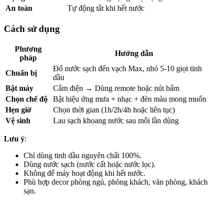
An toàn
Tự động tắt khi hết nước
Cách sử dụng
Phương
Hướng dẫn
pháp
Đổ nước sạch đến vạch Max, nhỏ 5-10 giọt tinh
Chuẩn bị
dầu
Bật máy
Cắm điện → Dùng remote hoặc nút bấm
Chọn chế độ
Bật hiệu ứng mưa + nhạc + đèn màu mong muốn
Hẹn giờ
Chọn thời gian (1h/2h/4h hoặc liên tục)
Vệ sinh
Lau sạch khoang nước sau mỗi lần dùng
Lưu ý
:
Chỉ dùng tinh dầu nguyên chất 100%.
Dùng nước sạch (nước cất hoặc nước lọc).
Không để máy hoạt động khi hết nước.
Phù hợp decor phòng ngủ, phòng khách, văn phòng, khách
sạn.