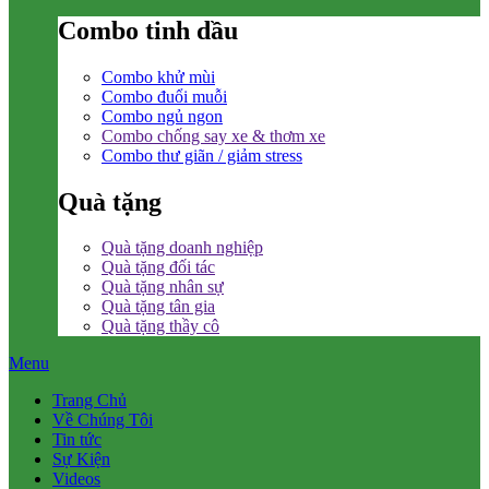
Combo tinh dầu
Combo khử mùi
Combo đuổi muỗi
Combo ngủ ngon
Combo chống say xe & thơm xe
Combo thư giãn / giảm stress
Quà tặng
Quà tặng doanh nghiệp
Quà tặng đối tác
Quà tặng nhân sự
Quà tặng tân gia
Quà tặng thầy cô
Menu
Trang Chủ
Về Chúng Tôi
Tin tức
Sự Kiện
Videos