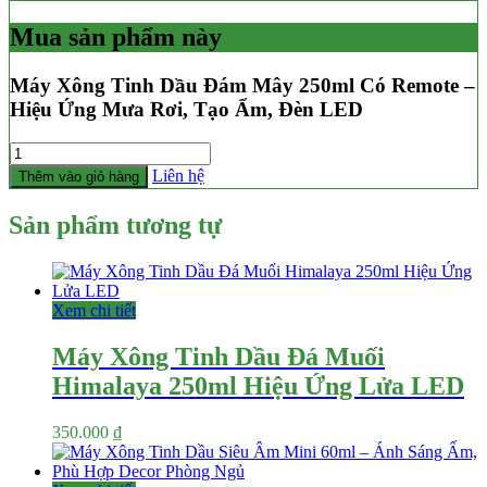
Mua sản phẩm này
Máy Xông Tinh Dầu Đám Mây 250ml Có Remote –
Hiệu Ứng Mưa Rơi, Tạo Ẩm, Đèn LED
Số
lượng
Liên hệ
Thêm vào giỏ hàng
Sản phẩm tương tự
Xem chi tiết
Máy Xông Tinh Dầu Đá Muối
Himalaya 250ml Hiệu Ứng Lửa LED
350.000
₫