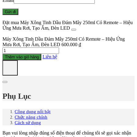
Email
Đặt mua Máy Xông Tinh Dầu Đám Mây 250ml Có Remote – Hiệu
Ứng Mưa Rơi, Tạo Ẩm, Đèn LED
Máy Xông Tinh Dầu Đám Mây 250ml Có Remote – Hiệu Ứng
Mưa Rơi, Tạo Ẩm, Đèn LED
600.000
₫
Số
lượng
Liên hệ
Thêm vào giỏ hàng
Phụ Lục
Công dụng nổi bật
Chức năng chính
Cách sử dụng
Bạn vui lòng nhập đúng số điện thoại để chúng tôi sẽ gọi xác nhận