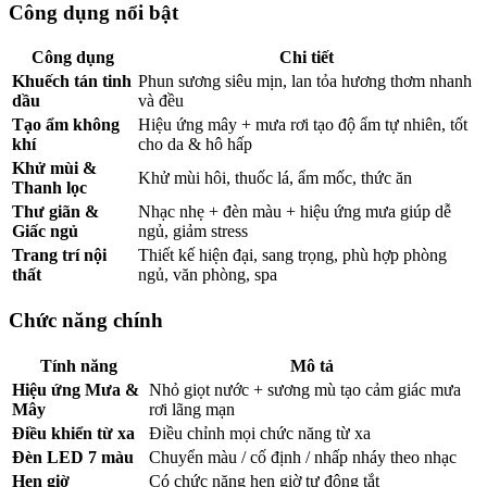
Công dụng nổi bật
Công dụng
Chi tiết
Khuếch tán tinh
Phun sương siêu mịn, lan tỏa hương thơm nhanh
dầu
và đều
Tạo ẩm không
Hiệu ứng mây + mưa rơi tạo độ ẩm tự nhiên, tốt
khí
cho da & hô hấp
Khử mùi &
Khử mùi hôi, thuốc lá, ẩm mốc, thức ăn
Thanh lọc
Thư giãn &
Nhạc nhẹ + đèn màu + hiệu ứng mưa giúp dễ
Giấc ngủ
ngủ, giảm stress
Trang trí nội
Thiết kế hiện đại, sang trọng, phù hợp phòng
thất
ngủ, văn phòng, spa
Chức năng chính
Tính năng
Mô tả
Hiệu ứng Mưa &
Nhỏ giọt nước + sương mù tạo cảm giác mưa
Mây
rơi lãng mạn
Điều khiển từ xa
Điều chỉnh mọi chức năng từ xa
Đèn LED 7 màu
Chuyển màu / cố định / nhấp nháy theo nhạc
Hẹn giờ
Có chức năng hẹn giờ tự động tắt