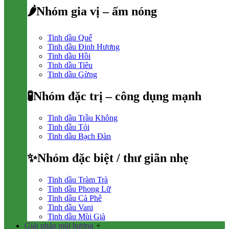
🌶Nhóm gia vị – ấm nóng
Tinh dầu Quế
Tinh dầu Đinh Hương
Tinh dầu Hồi
Tinh dầu Tiêu
Tinh dầu Gừng
🧪Nhóm đặc trị – công dụng mạnh
Tinh dầu Trầu Không
Tinh dầu Tỏi
Tinh dầu Bạch Đàn
✨Nhóm đặc biệt / thư giãn nhẹ
Tinh dầu Tràm Trà
Tinh dầu Phong Lữ
Tinh dầu Cà Phê
Tinh dầu Vani
Tinh dầu Mùi Già
Giải pháp mùi hương
+