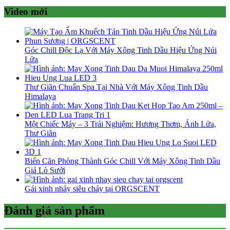
Video mới
Góc Chill Độc Lạ Với Máy Xông Tinh Dầu Hiệu Ứng Núi
Lửa
Thư Giãn Chuẩn Spa Tại Nhà Với Máy Xông Tinh Dầu
Himalaya
Một Chiếc Máy – 3 Trải Nghiệm: Hương Thơm, Ánh Lửa,
Thư Giãn
Biến Căn Phòng Thành Góc Chill Với Máy Xông Tinh Dầu
Giả Lò Sưởi
Gái xinh nhảy siêu cháy tại ORGSCENT
Đánh giá sản phẩm