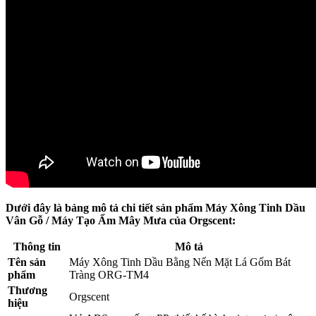
Dưới đây là bảng mô tả chi tiết sản phẩm Máy Xông Tinh Dầu
Vân Gỗ / Máy Tạo Ẩm Mây Mưa của Orgscent:
Thông tin
Mô tả
Tên sản
Máy Xông Tinh Dầu Bằng Nến Mặt Lá Gốm Bát
phẩm
Tràng ORG-TM4
Thương
Orgscent
hiệu