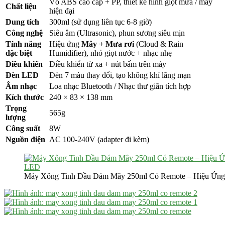
Vỏ ABS cao cấp + PP, thiết kế hình giọt mưa / mây
Chất liệu
hiện đại
Dung tích
300ml (sử dụng liên tục 6-8 giờ)
Công nghệ
Siêu âm (Ultrasonic), phun sương siêu mịn
Tính năng
Hiệu ứng
Mây + Mưa rơi
(Cloud & Rain
đặc biệt
Humidifier), nhỏ giọt nước + nhạc nhẹ
Điều khiển
Điều khiển từ xa + nút bấm trên máy
Đèn LED
Đèn 7 màu thay đổi, tạo không khí lãng mạn
Âm nhạc
Loa nhạc Bluetooth / Nhạc thư giãn tích hợp
Kích thước
240 × 83 × 138 mm
Trọng
565g
lượng
Công suất
8W
Nguồn điện
AC 100-240V (adapter đi kèm)
Máy Xông Tinh Dầu Đám Mây 250ml Có Remote – Hiệu Ứn