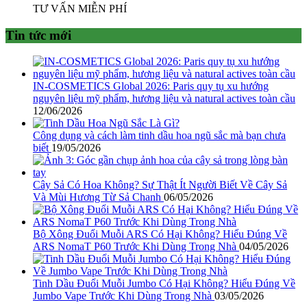
TƯ VẤN MIỄN PHÍ
Tin tức mới
IN-COSMETICS Global 2026: Paris quy tụ xu hướng
nguyên liệu mỹ phẩm, hương liệu và natural actives toàn cầu
12/06/2026
Công dụng và cách làm tinh dầu hoa ngũ sắc mà bạn chưa
biết
19/05/2026
Cây Sả Có Hoa Không? Sự Thật Ít Người Biết Về Cây Sả
Và Mùi Hương Từ Sả Chanh
06/05/2026
Bộ Xông Đuổi Muỗi ARS Có Hại Không? Hiểu Đúng Về
ARS NomaT P60 Trước Khi Dùng Trong Nhà
04/05/2026
Tinh Dầu Đuổi Muỗi Jumbo Có Hại Không? Hiểu Đúng Về
Jumbo Vape Trước Khi Dùng Trong Nhà
03/05/2026