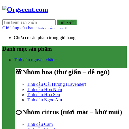
Tìm kiếm
Giỏ hàng của bạn
Chưa có sản phẩm
0
Chưa có sản phẩm trong giỏ hàng.
Danh mục sản phẩm
Tinh dầu nguyên chất
+
🌸Nhóm hoa (thư giãn – dễ ngủ)
Tinh dầu Oải Hương (Lavender)
Tinh dầu Hoa Nhài
Tinh dầu Hoa Sen
Tinh dầu Ngọc Am
🍊Nhóm citrus (tươi mát – khử mùi)
Tinh dầu Cam