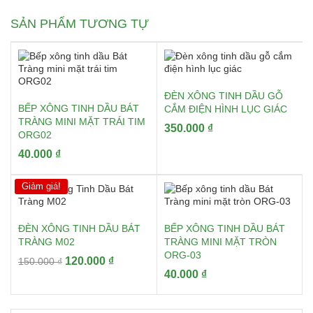
SẢN PHẨM TƯƠNG TỰ
ĐÈN XÔNG TINH DẦU GỖ
BẾP XÔNG TINH DẦU BÁT
CẮM ĐIỆN HÌNH LỤC GIÁC
TRÀNG MINI MẶT TRÁI TIM
350.000
₫
ORG02
40.000
₫
Giảm giá!
ĐÈN XÔNG TINH DẦU BÁT
BẾP XÔNG TINH DẦU BÁT
TRÀNG M02
TRÀNG MINI MẶT TRÒN
ORG-03
Giá
Giá
120.000
₫
150.000
₫
40.000
₫
gốc
hiện
là:
tại
150.000 ₫.
là: