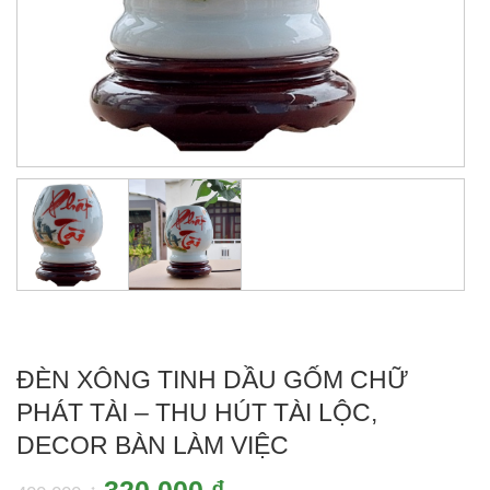
ĐÈN XÔNG TINH DẦU GỐM CHỮ
PHÁT TÀI – THU HÚT TÀI LỘC,
DECOR BÀN LÀM VIỆC
Giá
Giá