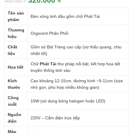
320.000
₫
400.000
₫
gốc
hiện
Tên sản
Đèn xông tinh dầu gốm chữ Phát Tài
là:
tại
phẩm
400.000 ₫.
là:
Thương
Orgscent Phân Phối
320.000 ₫.
hiệu
Chất
Gốm sứ Bát Tràng cao cấp (sứ thấu quang, chịu
liệu
nhiệt tốt)
Chữ
Phát Tài
thư pháp nổi bật, kết hợp họa tiết
Họa tiết
truyền thống tinh xảo
Kích
Cao khoảng 12-15cm, đường kính ~9-11cm (size
thước
nhỏ gọn, phù hợp nhiều không gian)
Công
10W (sử dụng bóng halogen hoặc LED)
suất
Nguồn
220V – Cắm điện trực tiếp
điện
Màu