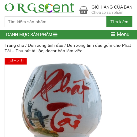
GIỎ HÀNG CỦA BẠN
Chưa có sản phẩm
Tìm kiếm
Menu
DANH MỤC SẢN PHẨM
Trang chủ
/
Đèn xông tinh dầu
/ Đèn xông tinh dầu gốm chữ Phát
Tài – Thu hút tài lộc, decor bàn làm việc
Giảm giá!