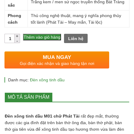
Trắng kem / men sứ ngọc truyền thống Bát Tràng
sắc
Phong
Thủ công nghệ thuật, mang ý nghĩa phong thủy
cách
tốt lành (Phát Tài – May mắn, Tài lộc)
Số
Thêm vào giỏ hàng
Liên hệ
lượng
MUA NGAY
Gọi điện xác nhận và giao hàng tận nơi
Danh mục:
Đèn xông tinh dầu
MÔ TẢ SẢN PHẨM
Đèn xông tinh dầu M01 chữ Phát Tài
rất đẹp mắt, thường
được các gia đình đặt trên bàn thờ ông địa, bàn thờ phật, bàn
thờ gia tiên vừa để xông tinh dầu tạo hương thơm vừa làm đèn