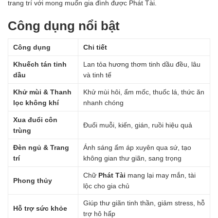
trang trí với mong muốn gia đình được Phát Tài.
Công dụng nổi bật
Công dụng
Chi tiết
Khuếch tán tinh
Lan tỏa hương thơm tinh dầu đều, lâu
dầu
và tinh tế
Khử mùi & Thanh
Khử mùi hôi, ẩm mốc, thuốc lá, thức ăn
lọc không khí
nhanh chóng
Xua đuổi côn
Đuổi muỗi, kiến, gián, ruồi hiệu quả
trùng
Đèn ngủ & Trang
Ánh sáng ấm áp xuyên qua sứ, tạo
trí
không gian thư giãn, sang trọng
Chữ
Phát Tài
mang lại may mắn, tài
Phong thủy
lộc cho gia chủ
Giúp thư giãn tinh thần, giảm stress, hỗ
Hỗ trợ sức khỏe
trợ hô hấp