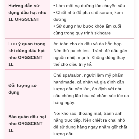
Hướng dẫn sử
• Làm mặt nạ dưỡng tóc chuyên sâu
dụng dầu hạt nho
• Chiết nhỏ để pha chế serum, kem
1L ORGSCENT
dưỡng
• Sử dụng như bước khóa ẩm cuối
cùng trong quy trình skincare
Lưu ý quan trọng
An toàn cho da dầu và da hỗn hợp.
khi dùng dầu hạt
Nên thử patch test. Tránh để dầu gần
nho ORGSCENT
nguồn nhiệt mạnh. Không dùng thay
1L
thế cho điều trị y tế.
Chủ spa/salon, người làm mỹ phẩm
handmade, cá nhân và gia đình cần
Đối tượng sử
lượng dầu nền lớn, ổn định với nhu
dụng
cầu chống lão hóa và chăm sóc tóc da
hàng ngày.
Nơi khô ráo, thoáng mát, tránh ánh
Bảo quản dầu hạt
nắng trực tiếp. Nên chiết ra chai nhỏ
nho ORGSCENT
để sử dụng hàng ngày nhằm giữ chất
1L
lượng dầu.