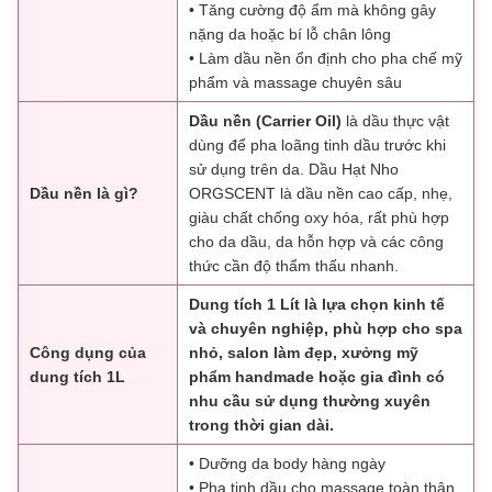
• Tăng cường độ ẩm mà không gây
nặng da hoặc bí lỗ chân lông
• Làm dầu nền ổn định cho pha chế mỹ
phẩm và massage chuyên sâu
Dầu nền (Carrier Oil)
là dầu thực vật
dùng để pha loãng tinh dầu trước khi
sử dụng trên da. Dầu Hạt Nho
Dầu nền là gì?
ORGSCENT là dầu nền cao cấp, nhẹ,
giàu chất chống oxy hóa, rất phù hợp
cho da dầu, da hỗn hợp và các công
thức cần độ thẩm thấu nhanh.
Dung tích 1 Lít là lựa chọn kinh tế
và chuyên nghiệp, phù hợp cho spa
Công dụng của
nhỏ, salon làm đẹp, xưởng mỹ
dung tích 1L
phẩm handmade hoặc gia đình có
nhu cầu sử dụng thường xuyên
trong thời gian dài.
• Dưỡng da body hàng ngày
• Pha tinh dầu cho massage toàn thân