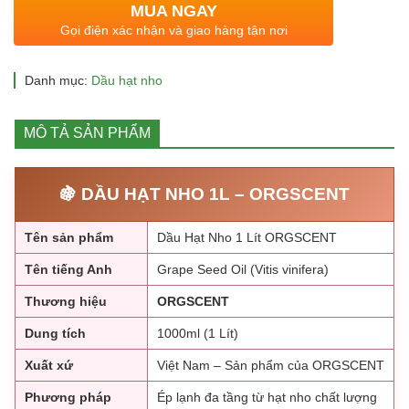
MUA NGAY
Gọi điện xác nhận và giao hàng tận nơi
Danh mục:
Dầu hạt nho
MÔ TẢ SẢN PHẨM
🍇 DẦU HẠT NHO 1L – ORGSCENT
Tên sản phẩm
Dầu Hạt Nho 1 Lít ORGSCENT
Tên tiếng Anh
Grape Seed Oil (Vitis vinifera)
Thương hiệu
ORGSCENT
Dung tích
1000ml (1 Lít)
Xuất xứ
Việt Nam – Sản phẩm của ORGSCENT
Phương pháp
Ép lạnh đa tầng từ hạt nho chất lượng