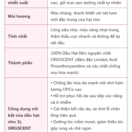
chiết xuất
cao, giữ trọn vẹn dưỡng chất tự nhiên
Nhẹ nhàng, thanh khiết với nét tươi
Mùi hương
mới đặc trưng của hạt nho
Lỏng siêu nhẹ, màu vàng nhạt trong,
Tính chất
thẩm thấu cực nhanh và không để lại
vệt dầu
100% Dầu Hạt Nho nguyên chất
ORGSCENT (đậm đặc Linoleic Acid,
Thành phần
Proanthocyanidins và các chất chống
oxy hóa mạnh)
• Chống lão hóa da mạnh mẽ nhờ hàm
lượng OPCs cao
• Hỗ trợ phục hồi da sau tiếp xúc nắng
và ô nhiễm
Công dụng nổi
• Cải thiện kết cấu da, se khít lỗ chân
bật của dầu hạt
lông hiệu quả
nho 1L
• Dưỡng tóc mềm mượt, giảm thiểu tóc
ORGSCENT
gãy rụng và chẻ ngọn