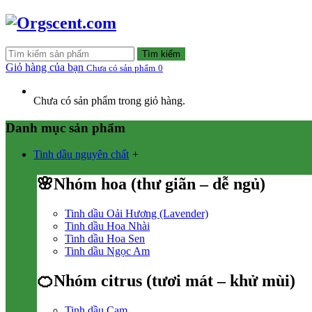
Tìm kiếm
Giỏ hàng của bạn
Chưa có sản phẩm
0
Chưa có sản phẩm trong giỏ hàng.
Danh mục sản phẩm
Tinh dầu nguyên chất
+
🌸Nhóm hoa (thư giãn – dễ ngủ)
Tinh dầu Oải Hương (Lavender)
Tinh dầu Hoa Nhài
Tinh dầu Hoa Sen
Tinh dầu Ngọc Am
🍊Nhóm citrus (tươi mát – khử mùi)
Tinh dầu Cam