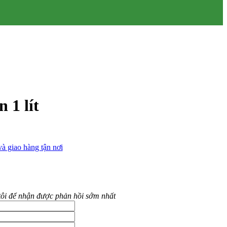
 1 lít
à giao hàng tận nơi
tôi để nhận được phản hồi sớm nhất