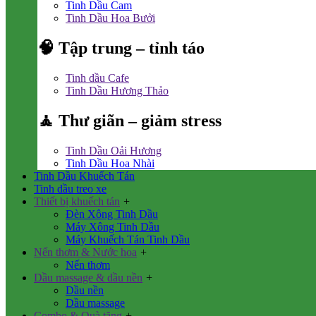
Tinh Dầu Cam
Tinh Dầu Hoa Bưởi
🧠 Tập trung – tỉnh táo
Tinh dầu Cafe
Tinh Dầu Hương Thảo
🧘 Thư giãn – giảm stress
Tinh Dầu Oải Hương
Tinh Dầu Hoa Nhài
Tinh Dầu Khuếch Tán
Tinh dầu treo xe
Thiết bị khuếch tán
+
Đèn Xông Tinh Dầu
Máy Xông Tinh Dầu
Máy Khuếch Tán Tinh Dầu
Nến thơm & Nước hoa
+
Nến thơm
Dầu massage & dầu nền
+
Dầu nền
Dầu massage
Combo & Quà tặng
+