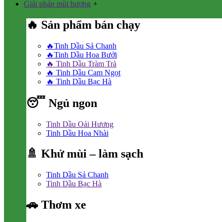
Giải pháp mùi hương
+
🔥 Sản phẩm bán chạy
🔥Tinh Dầu Sả Chanh
🔥Tinh Dầu Hoa Bưởi
🔥 Tinh Dầu Tràm Trà
🔥 Tinh Dầu Cam Ngọt
🔥 Tinh Dầu Bạc Hà
😴 Ngủ ngon
Tinh Dầu Oải Hương
Tinh Dầu Hoa Nhài
🚿 Khử mùi – làm sạch
Tinh Dầu Sả Chanh
Tinh Dầu Bạc Hà
🚗 Thơm xe