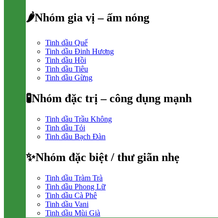
🌶Nhóm gia vị – ấm nóng
Tinh dầu Quế
Tinh dầu Đinh Hương
Tinh dầu Hồi
Tinh dầu Tiêu
Tinh dầu Gừng
🧪Nhóm đặc trị – công dụng mạnh
Tinh dầu Trầu Không
Tinh dầu Tỏi
Tinh dầu Bạch Đàn
✨Nhóm đặc biệt / thư giãn nhẹ
Tinh dầu Tràm Trà
Tinh dầu Phong Lữ
Tinh dầu Cà Phê
Tinh dầu Vani
Tinh dầu Mùi Già