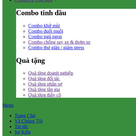
Combo tinh dầu
Combo khử mùi
Combo đuổi muỗi
Combo ngủ ngon
Combo chống say xe & thơm xe
Combo thư giãn / giảm stress
Quà tặng
Quà tặng doanh nghiệp
Quà tặng đối tác
Quà tặng nhân sự
Quà tặng tân gia
Quà tặng thầy cô
Menu
Trang Chủ
Về Chúng Tôi
Tin tức
Sự Kiện